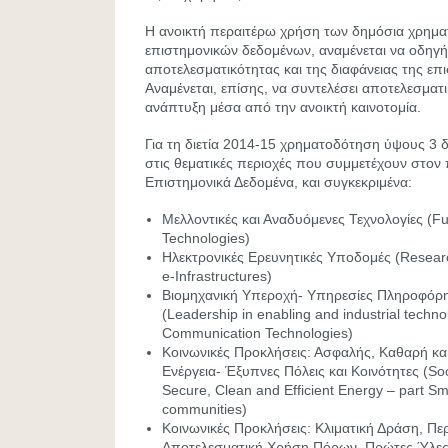
Η ανοικτή περαιτέρω χρήση των δημόσια χρημ
επιστημονικών δεδομένων, αναμένεται να οδηγή
αποτελεσματικότητας και της διαφάνειας της επ
Αναμένεται, επίσης, να συντελέσει αποτελεσματ
ανάπτυξη μέσα από την ανοικτή καινοτομία.
Για τη διετία 2014-15 χρηματοδότηση ύψους 3 δ
στις θεματικές περιοχές που συμμετέχουν στον π
Επιστημονικά Δεδομένα, και συγκεκριμένα:
Μελλοντικές και Αναδυόμενες Τεχνολογίες (F
Technologies)
Ηλεκτρονικές Ερευνητικές Υποδομές (Research
e-Infrastructures)
Βιομηχανική Υπεροχή- Υπηρεσίες Πληροφόρη
(Leadership in enabling and industrial techno
Communication Technologies)
Κοινωνικές Προκλήσεις: Ασφαλής, Καθαρή κα
Ενέργεια- Έξυπνες Πόλεις και Κοινότητες (Soc
Secure, Clean and Efficient Energy – part Sma
communities)
Κοινωνικές Προκλήσεις: Κλιματική Δράση, Πε
Αποτελεσματική Χρήση Πόρων, Πρώτες Ύλες (