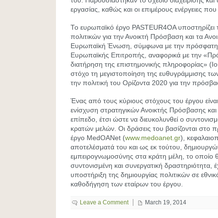
του. Παρουσιάστηκαν το σχέδιο διαχείρισης και
εργασίας, καθώς και οι επιμέρους ενέργειες πο
Το ευρωπαϊκό έργο PASTEUR4OA υποστηρίζει 
πολιτικών για την Ανοικτή Πρόσβαση και τα Ανο
Ευρωπαϊκή Ένωση, σύμφωνα με την πρόσφατη
Ευρωπαϊκής Επιτροπής, αναφορικά με την «Πρ
διατήρηση της επιστημονικής πληροφορίας» (Ιού
στόχο τη μεγιστοποίηση της ευθυγράμμισης τω
την πολιτική του Ορίζοντα 2020 για την πρόσβα
Ένας από τους κύριους στόχους του έργου είναι
ενίσχυση στρατηγικών Ανοικτής Πρόσβασης και 
επίπεδο, έτσι ώστε να διευκολυνθεί ο συντονισ
κρατών μελών. Οι δράσεις του βασίζονται στο
έργο MedOANet (
www.medoanet.gr
), κεφαλαιο
αποτελέσματά του και ως εκ τούτου, δημιουργώ
εμπειρογνωμοσύνης στα κράτη μέλη, το οποίο 
συντονισμένη και συνεργατική δραστηριότητα, 
υποστήριξη της δημιουργίας πολιτικών σε εθνικ
καθοδήγηση των εταίρων του έργου.
Leave a Comment
March 19, 2014