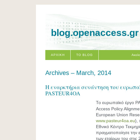
blog.openaccess.gr
ΑΡΧΙΚΗ
ΤΟ BLOG
Ακολο
Archives – March, 2014
H εναρκτήρια συνάντηση του ευρωπα
PASTEUR4OA
Το ευρωπαϊκό έργο 
Access Policy Alignme
European Union Rese
www.pasteur4oa.eu
),
Εθνικό Κέντρο Τεκμηρ
πραγματοποίησε την 
των εταίρων του στις 