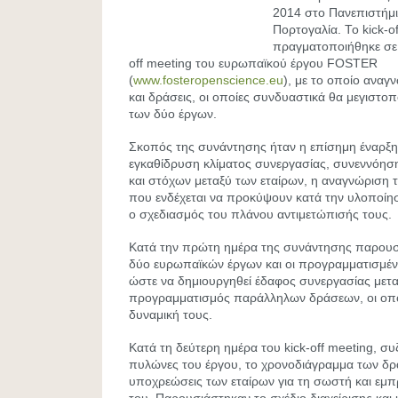
2014 στο Πανεπιστήμι
Πορτογαλία. Το kick-o
πραγματοποιήθηκε σε 
off meeting του ευρωπαϊκού έργου FOSTER
(
www.fosteropenscience.eu
), με το οποίο αναγ
και δράσεις, οι οποίες συνδυαστικά θα μεγιστο
των δύο έργων.
Σκοπός της συνάντησης ήταν η επίσημη έναρ
εγκαθίδρυση κλίματος συνεργασίας, συνεννόηση
και στόχων μεταξύ των εταίρων, η αναγνώριση
που ενδέχεται να προκύψουν κατά την υλοποίησ
ο σχεδιασμός του πλάνου αντιμετώπισής τους.
Κατά την πρώτη ημέρα της συνάντησης παρουσι
δύο ευρωπαϊκών έργων και οι προγραμματισμένε
ώστε να δημιουργηθεί έδαφος συνεργασίας μετα
προγραμματισμός παράλληλων δράσεων, οι οπο
δυναμική τους.
Κατά τη δεύτερη ημέρα του kick-off meeting, συ
πυλώνες του έργου, το χρονοδιάγραμμα των δρ
υποχρεώσεις των εταίρων για τη σωστή και εμ