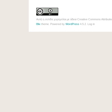
.
Αυτή η σελίδα χορηγείται με άδεια
Creative Commons Attributio
Blix
theme. Powered by
WordPress
4.5.2.
Log in