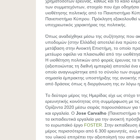
χρηματοδοτών έρευνας, καθώς και το καλό κλίμ
των συμμετεχόντων, στοιχείο που έχει οδηγήσει
υιοθέτησης πολιτικής από το Πανεπιστήμιο Κύπ
Πανεπιστήμιο Κύπρου. Πρόκληση εξακολουθεί ν
υποχρεωτικός χαρακτήρας της πολιτικής.
Όπως αναδείχθηκε μέσω της συζήτησης που α
υποδομών (στην Ελλάδα) αποτελεί ένα πρώτο σ
μετάβαση στην Ανοικτή Επιστήμη, το οποίο προκ
μετέωρο οφείλει να πλαισιωθεί από την υιοθέτη
Η υιοθέτηση πολιτικών από φορείς έρευνας τα τ
(αξιοποιώντας τη διεθνή εμπειρία) αποτελεί ένα 
οποίο αναγνωρίστηκε από το σύνολο των συμμε
σημασία έμπρακτης υποστήριξης της ανοικτής 
από δράσεις όπως η διοργάνωση της εν λόγω η
Το δεύτερο μέρος της Ημερίδας είχε ως στόχο τ
ερευνητικής κοινότητας στη συμμόρφωση με τι
Ορίζοντα 2020 μέσω σειράς παρουσιάσεων για τ
και εργαλεία. O
Jose
Carvalho
(Πανεπιστήμιο 
τα εκπαιδευτικά εργαλεία για την ανοικτή πρόσβ
το ευρωπαϊκό έργο
FOSTER
. Στην εκπαίδευση 
μέρος περισσότεροι από 6.300 ερευνητές, ενώ 
του υλικού επιτρέπει την αξιοποίησή του από α