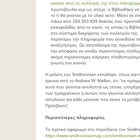
εικόνες από τις συλλογές της στην πλατφόρ
πρωτοβουλία είχε ως στόχο, η Βιβλιοθήκη να
το τι θα γινόταν με το υλικό αυτό. Μέσα σε έ
πάνω από 254.363.839 θεάσεις ενώ προστέθ
επικεφαλίδες από το κοινό, τις οποίες η Βιβλ
στο σύστημα διαχείρισης των συλλογών της,
περαιτέρω την πληροφορία που συνοδεύει τις ε
αναζητήσιμες. Ως αποτέλεσμα της πρωτοβουλ
την απόφαση να ανοίξει περισσότερες συλλογέ
ακόμη περισσότερες ενέργειες πληθοπορισμο
γνώση του κοινού.
Η μελέτη του Smithsonian καταλήγει, όπως και
έρευνα από το Andrew W. Mellon, ότι “τα πραγμ
αυτά που γίνονται αντιληπτά ως τέτοια, υπερέχο
των πραγματικών ή αυτών που γίνονται αντιληπ
απωλειών για κάθε μουσείο που έκανε τη μετάβ
Πρόσβαση”.
Περισσότερες πληροφορίες
Το σχετικό αφιέρωμα στο περιοδικού του Smith
https://www.smithsonianmag.com/smithsonian-ins