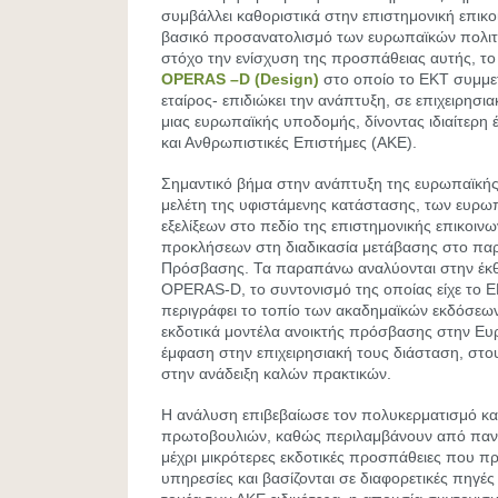
συμβάλλει καθοριστικά στην επιστημονική επικοι
βασικό προσανατολισμό των ευρωπαϊκών πολιτι
στόχο την ενίσχυση της προσπάθειας αυτής, τ
OPERAS –D
(Design)
στο οποίο το ΕΚΤ συμμετ
εταίρος- επιδιώκει την ανάπτυξη, σε επιχειρησια
μιας ευρωπαϊκής υποδομής, δίνοντας ιδιαίτερη 
και Ανθρωπιστικές Επιστήμες (ΑΚΕ).
Σημαντικό βήμα στην ανάπτυξη της ευρωπαϊκής
μελέτη της υφιστάμενης κατάστασης, των ευρωπ
εξελίξεων στο πεδίο της επιστημονικής επικοινω
προκλήσεων στη διαδικασία μετάβασης στο παρ
Πρόσβασης. Τα παραπάνω αναλύονται στην έκθ
OPERAS-D, το συντονισμό της οποίας είχε το Ε
περιγράφει το τοπίο των ακαδημαϊκών εκδόσεων 
εκδοτικά μοντέλα ανοικτής πρόσβασης στην Ευ
έμφαση στην επιχειρησιακή τους διάσταση, στο
στην ανάδειξη καλών πρακτικών.
Η ανάλυση επιβεβαίωσε τον πολυκερματισμό και
πρωτοβουλιών, καθώς περιλαμβάνουν από πανε
μέχρι μικρότερες εκδοτικές προσπάθειες που π
υπηρεσίες και βασίζονται σε διαφορετικές πηγέ