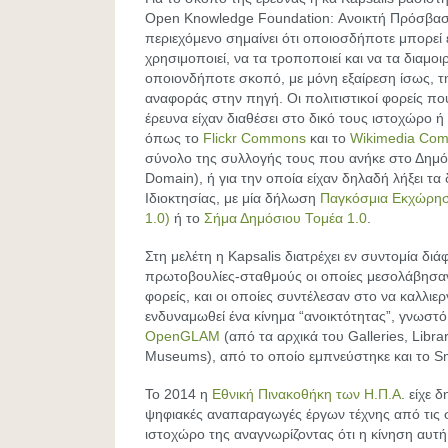
Open Knowledge Foundation: Ανοικτή Πρόσβαση
περιεχόμενο σημαίνει ότι οποιοσδήποτε μπορεί 
χρησιμοποιεί, να τα τροποποιεί και να τα διαμοιρ
οποιονδήποτε σκοπό, με μόνη εξαίρεση ίσως, 
αναφοράς στην πηγή. Οι πολιτιστικοί φορείς πο
έρευνα είχαν διαθέσει στο δικό τους ιστοχώρο ή
όπως το
Flickr Commons
και τo
Wikimedia Co
σύνολο της συλλογής τους που ανήκε στο Δημόσ
Domain), ή για την οποία είχαν δηλαδή λήξει τα
Ιδιοκτησίας, με μία δήλωση
Παγκόσμια Εκχώρησ
1.0)
ή το
Σήμα Δημόσιου Τομέα 1.0
.
Στη μελέτη η Kapsalis διατρέχει εν συντομία δι
πρωτοβουλίες-σταθμούς οι οποίες μεσολάβησαν
φορείς, και οι οποίες συντέλεσαν στο να καλλιερ
ενδυναμωθεί ένα κίνημα “ανοικτότητας”, γνωστό
OpenGLAM
(από τα αρχικά του Galleries, Librar
Museums), από το οποίο εμπνεύστηκε και το S
To 2014 η
Εθνική Πινακοθήκη των Η.Π.Α
. είχε 
ψηφιακές αναπαραγωγές έργων τέχνης από τις 
ιστοχώρο της αναγνωρίζοντας ότι η κίνηση αυτή 