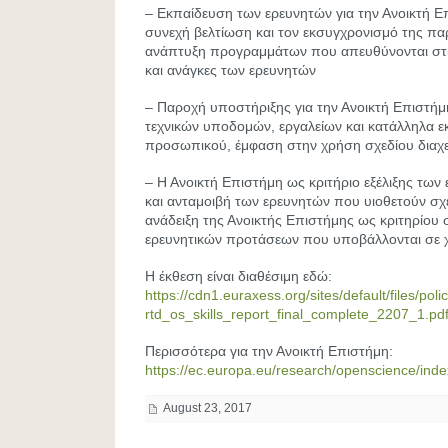
– Εκπαίδευση των ερευνητών για την Ανοικτή Ε
συνεχή βελτίωση και τον εκσυγχρονισμό της πα
ανάπτυξη προγραμμάτων που απευθύνονται στις
και ανάγκες των ερευνητών
– Παροχή υποστήριξης για την Ανοικτή Επιστή
τεχνικών υποδομών, εργαλείων και κατάλληλα 
προσωπικού, έμφαση στην χρήση σχεδίου διαχ
– Η Ανοικτή Επιστήμη ως κριτήριο εξέλιξης των
και ανταμοιβή των ερευνητών που υιοθετούν σχε
ανάδειξη της Ανοικτής Επιστήμης ως κριτηρίου 
ερευνητικών προτάσεων που υποβάλλονται σε 
Η έκθεση είναι διαθέσιμη εδώ:
https://cdn1.euraxess.org/sites/default/files/poli
rtd_os_skills_report_final_complete_2207_1.pd
Περισσότερα για την Ανοικτή Επιστήμη:
https://ec.europa.eu/research/openscience/ind
August 23, 2017