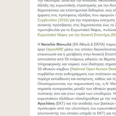
την οικονομία, αλλά και την κοινωνία. Ακολούθ
εξέλιξη της ευρωπαϊκής στρατηγικής για την Αν
δημοσιεύσεις και επιστημονικά δεδομένα, ενώ 
έμφαση στις πρόσφατες εξελίξεις που αφορούν
Συμβουλίου (2016)
για την περαιτέρω ενίσχυσ
ανοικτής πρόσβασης στις δημοσιεύσεις έως το 
πρωτοβουλία για το Ευρωπαϊκό Νέφος, πυλώνας
Ευρωπαϊκό Νέφος για την Ανοικτή Επιστήμη (
Η
Ναταλία Μανωλά
(ΕΚ Αθηνά & ΕΚΠΑ) παρου
έργο
OpenAIRE
μέσω του οποίου διευκολύνεται
επικοινωνία και η μετάβαση στην Ανοικτή Επισ
αποτελείται από 50 εταίρους ειδικούς σε θέματ
πληροφορικής και νομικοί, ενώ ιδιαίτερης σημασί
33 εθνικών κόμβων (
National Open Access De
συμβάλλει στην ευθυγράμμιση των πολιτικών α
παρέχει εκπαίδευση και κατάρτιση, καθώς και τ
Ολοκληρώνοντας την παρουσίασή της, η Ν. Μα
σημασία συνεργασίας μεταξύ των εθνικών φορέ
πολιτικής όσο και στον τομέα των υποδομών. 
ευρωπαϊκών εξελίξεων ολοκληρώθηκε με την π
Αγγελάκη
(ΕΚΤ) και την ανάδειξη των βασικώ
προέκυψαν από την υλοποίηση του ευρωπαϊκο
(συντονιστής του οποίου υπήρξε το ΕΚΤ) για τ