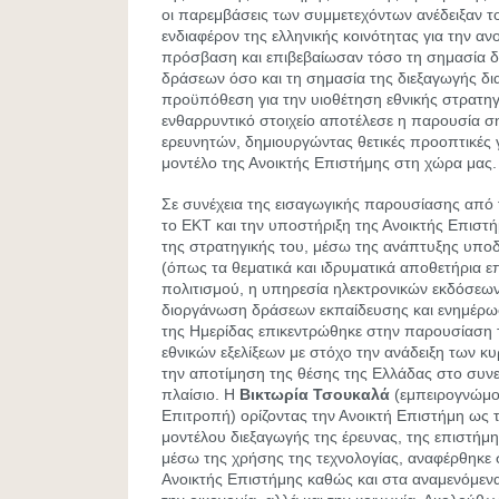
οι παρεμβάσεις των συμμετεχόντων ανέδειξαν τ
ενδιαφέρον της ελληνικής κοινότητας για την αν
πρόσβαση και επιβεβαίωσαν τόσο τη σημασία 
δράσεων όσο και τη σημασία της διεξαγωγής δι
προϋπόθεση για την υιοθέτηση εθνικής στρατηγι
ενθαρρυντικό στοιχείο αποτέλεσε η παρουσία σ
ερευνητών, δημιουργώντας θετικές προοπτικές 
μοντέλο της Ανοικτής Επιστήμης στη χώρα μας.
Σε συνέχεια της εισαγωγικής παρουσίασης από
το ΕΚΤ και την υποστήριξη της Ανοικτής Επιστ
της στρατηγικής του, μέσω της ανάπτυξης υπο
(όπως τα θεματικά και ιδρυματικά αποθετήρια ε
πολιτισμού, η υπηρεσία ηλεκτρονικών εκδόσεων
διοργάνωση δράσεων εκπαίδευσης και ενημέρω
της Ημερίδας επικεντρώθηκε στην παρουσίαση
εθνικών εξελίξεων με στόχο την ανάδειξη των κ
την αποτίμηση της θέσης της Ελλάδας στο συν
πλαίσιο. Η
Βικτωρία Τσουκαλά
(εμπειρογνώμο
Επιτροπή) ορίζοντας την Ανοικτή Επιστήμη ως 
μοντέλου διεξαγωγής της έρευνας, της επιστήμης
μέσω της χρήσης της τεχνολογίας, αναφέρθηκε σ
Ανοικτής Επιστήμης καθώς και στα αναμενόμενα