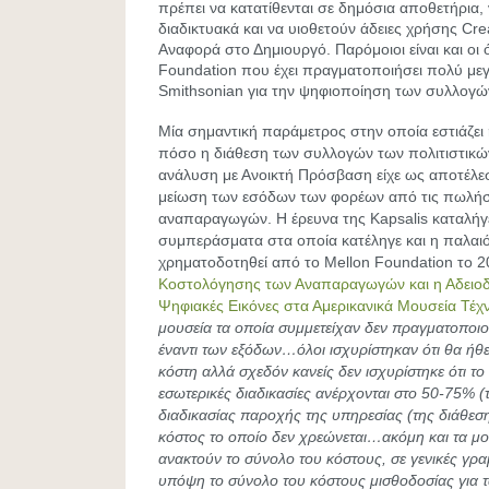
πρέπει να κατατίθενται σε δημόσια αποθετήρια, 
διαδικτυακά και να υιοθετούν άδειες χρήσης C
Αναφορά στο Δημιουργό. Παρόμοιοι είναι και οι
Foundation που έχει πραγματοποιήσει πολύ με
Smithsonian για την ψηφιοποίηση των συλλογώ
Μία σημαντική παράμετρος στην οποία εστιάζει η
πόσο η διάθεση των συλλογών των πολιτιστικώ
ανάλυση με Ανοικτή Πρόσβαση είχε ως αποτέλε
μείωση των εσόδων των φορέων από τις πωλήσ
αναπαραγωγών. Η έρευνα της Kapsalis καταλήγε
συμπεράσματα στα οποία κατέληγε και η παλαιό
χρηματοδοτηθεί από το Mellon Foundation το 2
Κοστολόγησης των Αναπαραγωγών και η Αδειοδο
Ψηφιακές Εικόνες στα Αμερικανικά Μουσεία Τέχ
μουσεία τα οποία συμμετείχαν δεν πραγματοποιο
έναντι των εξόδων…όλοι ισχυρίστηκαν ότι θα ήθ
κόστη αλλά σχεδόν κανείς δεν ισχυρίστηκε ότι το 
εσωτερικές διαδικασίες ανέρχονται στο 50-75% (
διαδικασίας παροχής της υπηρεσίας (της διάθε
κόστος το οποίο δεν χρεώνεται…ακόμη και τα μ
ανακτούν το σύνολο του κόστους, σε γενικές γρ
υπόψη το σύνολο του κόστους μισθοδοσίας για τα