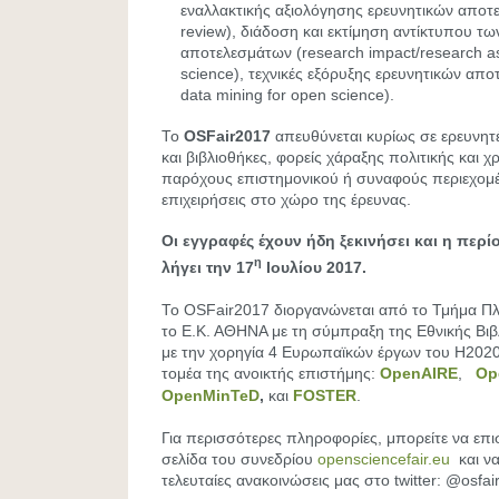
εναλλακτικής αξιολόγησης ερευνητικών αποτ
review), διάδοση και εκτίμηση αντίκτυπου τω
αποτελεσμάτων (research impact/research a
science), τεχνικές εξόρυξης ερευνητικών απο
data mining for open science).
Το
OSFair2017
απευθύνεται κυρίως σε ερευνητέ
και βιβλιοθήκες, φορείς χάραξης πολιτικής και 
παρόχους επιστημονικού ή συναφούς περιεχομέ
επιχειρήσεις στο χώρο της έρευνας.
Οι εγγραφές έχουν ήδη ξεκινήσει και η πε
η
λήγει την 17
Ιουλίου 2017.
Το OSFair2017 διοργανώνεται από το Τμήμα Π
το Ε.Κ. ΑΘΗΝΑ με τη σύμπραξη της Εθνικής Βι
με την χορηγία 4 Ευρωπαϊκών έργων του H20
τομέα της ανοικτής επιστήμης:
OpenAIRE
,
Op
OpenMinTeD
,
και
FOSTER
.
Για περισσότερες πληροφορίες, μπορείτε να επι
σελίδα του συνεδρίου
opensciencefair.eu
και να
τελευταίες ανακοινώσεις μας στο twitter: @osfa