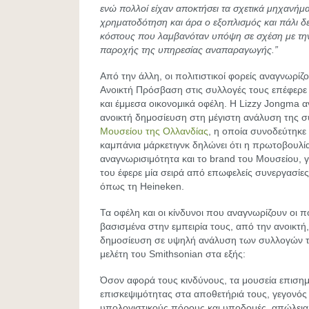
ενώ πολλοί είχαν αποκτήσει τα σχετικά μηχανήμ
χρηματοδότηση και άρα ο εξοπλισμός και πάλι δ
κόστους που λαμβανόταν υπόψη σε σχέση με τη
παροχής της υπηρεσίας αναπαραγωγής.”
Από την άλλη, οι πολιτιστικοί φορείς αναγνωρίζ
Ανοικτή Πρόσβαση στις συλλογές τους επέφερ
και έμμεσα οικονομικά οφέλη. Η Lizzy Jongma 
ανοικτή δημοσίευση στη μέγιστη ανάλυση της 
Μουσείου της Ολλανδίας
, η οποία συνοδεύτηκε
καμπάνια μάρκετιγνκ δηλώνει ότι η πρωτοβουλία
αναγνωρισιμότητα και το brand του Μουσείου, γ
του έφερε μία σειρά από επωφελείς συνεργασίες 
όπως τη Heineken.
Τα οφέλη και οι κίνδυνοι που αναγνωρίζουν οι πο
βασισμένα στην εμπειρία τους, από την ανοικτή
δημοσίευση σε υψηλή ανάλυση των συλλογών τ
μελέτη του Smithsonian στα εξής:
Όσον αφορά τους κινδύνους, τα μουσεία επισημ
επισκεψιμότητας στα αποθετήριά τους, γεγονός
υπολογιστικούς πόρους και υποδομές, απώλει