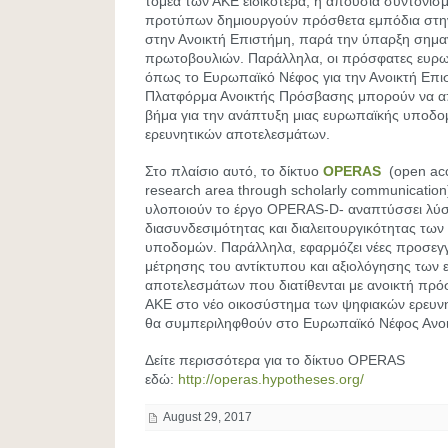
τομέα των ΑΚΕ ειδικότερα, η απουσία συντονισμ
προτύπων δημιουργούν πρόσθετα εμπόδια στη
στην Ανοικτή Επιστήμη, παρά την ύπαρξη σημα
πρωτοβουλιών. Παράλληλα, οι πρόσφατες ευρω
όπως το Ευρωπαϊκό Νέφος για την Ανοικτή Επι
Πλατφόρμα Ανοικτής Πρόσβασης μπορούν να α
βήμα για την ανάπτυξη μιας ευρωπαϊκής υποδομ
ερευνητικών αποτελεσμάτων.
Στο πλαίσιο αυτό, το δίκτυο
OPERAS
(open acc
research area through scholarly communicatio
υλοποιούν το έργο OPERAS-D- αναπτύσσει λύσε
διασυνδεσιμότητας και διαλειτουργικότητας τω
υποδομών. Παράλληλα, εφαρμόζει νέες προσεγγί
μέτρησης του αντίκτυπου και αξιολόγησης των 
αποτελεσμάτων που διατίθενται με ανοικτή πρό
ΑΚΕ στο νέο οικοσύστημα των ψηφιακών ερευ
θα συμπεριληφθούν στο Ευρωπαϊκό Νέφος Ανοι
Δείτε περισσότερα για το δίκτυο OPERAS
εδώ:
http://operas.hypotheses.org/
August 29, 2017