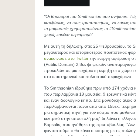
“Οι θησαυροί του Smithsonian σου ανήκουν. Τώ
κατεβάσεις, να τους τροποποιήσεις, να κάνεις ο
τη μοιραστείς χρησιμοποιώντας το #Smithsoni
χωρίς κανένα περιορισμό”.
Με αυτή τη δήλωση, στις 25 Φεβρουαρίου, το S
μεγαλύτερος και ιστορικότερος πολιτιστικός φο
ανακοίνωσε στο Twitter
την ενεργή αφιέρωση στ
(Public Domain) 2,8εκ ψηφιακών αναπαραγωγών
προκαλώντας μια ευχάριστη έκρηξη στο χώρο 
στο επιστημονικό και πολιτιστικό περιεχόμενο.
Το Smithsonian ιδρύθηκε πριν από 174 χρόνια κ
που περιλαμβάνει 19 μουσεία, 9 ερευνητικά κέντ
και έναν ζωολογικό κήπο. Στις μοναδικής αξίας 
περιλαμβάνονται πάνω από από 155εκ. τεκμήρι
μία σημαντική πηγή για τον κόσμο που μαθαίνει
κεντρικό στην αποστολή μας” δηλώνει η ελληνοα
Kapsalis, που ηγήθηκε της πρωτοβουλίας. “Δε
φανταστούμε τι θα κάνει ο κόσμος με τις συλλογέ