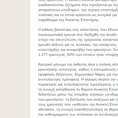
αναδεικνύοντας ζητήματα που σχετίζονται με τ
απαραίτητων υποδομών, την τεχνική υποστήριξη,
πολιτικές και τα οποία κρίνονται ως κεντρικά γι
παράδειγμα της Ανοικτής Επιστήμης.
Η έκθεση βασίστηκε στις απαντήσεις που έδωσα
πανευρωπαϊκή έρευνα που διεξήχθη την άνοιξη τ
στόχο την αποτύπωση της τρέχουσας κατάστα
(μεταξύ άλλων) για τις πολιτικές, την κατάρτιση
υποστήριξης και ανταμοιβής των ερευνητών. Στ
1.277 ερευνητές, 50% των οποίων ήταν υποψήφι
Κεντρικό μήνυμα της έκθεσης είναι η ανάγκη αλ
ερευνητικής κοινότητας, καθώς η ενσωμάτωση 
(ψηφιακές δεξιότητες, Ευρωπαϊκό Νέφος για την
συντελέστηκε πρόσφατα. Η αλλαγή απαιτεί την 
περιεκτικής και πολυδιάστατης προσέγγισης η 
τη συνεχή εκπαίδευση σε θέματα Ανοικτής Επισ
δεξιοτήτων μέσω της ύπαρξης τεχνικών υποδομ
των ερευνητών, τη βελτίωση των κινήτρων και τ
τους ερευνητές που υιοθετούν την Ανοικτή Επι
altmetrics, τη συνεχή ευαισθητοποίηση σε θέμα
την ευθυγράμμιση των πολιτικών σε συνδυασμό