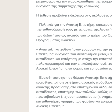
μηχανισμών για την παρακολούθηση της εφαρμο
ενίσχυση της συμμετοχής της κοινωνίας.
Η έκθεση προβαίνει ειδικότερα στις ακόλουθες 
– Πολιτικές για την Ανοικτή Επιστήμη: επικαιρο
την ευθυγράμμισή τους με τις αρχές της Ανοικτ
των δεξιοτήτων ως αναπόσπαστο τμήμα του Ορί
Προγράμματος Πλαισίου
– Ανάπτυξη κατευθυντήριων γραμμών για την ε
Επιστήμης: ενίσχυση του συντονισμού μεταξύ
εκπαίδευση και κατάρτιση με στόχο την καταπο
πολυκερματισμού και των επικαλύψεων, ανάπτυξ
Ανοικτή Επιστήμη από φορείς και χρηματοδότες
– Ευαισθητοποίηση σε θέματα Ανοικτής Επιστή
ευαισθητοποίηση σε θέματα ανοικτής πρόσβαση
ανοικτής πρόσβασης στα επιστημονικά δεδομέν
εκπαίδευσης, επιστήμης των πολιτών, καθώς κα
πρωτοβουλιών (πχ open access button), ενημέρ
κατευθυντήριες γραμμές των φορέων και χρηματ
Ανοικτή Επιστήμη