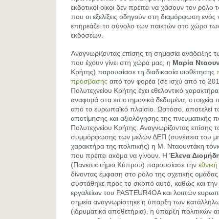
εκδοτικοί οίκοι δεν πρέπει να χάσουν τον ρόλο το
που οι εξελίξεις οδηγούν στη διαμόρφωση ενός
επηρεάζει το σύνολο των παικτών στο χώρο τω
εκδόσεων.
Αναγνωρίζοντας επίσης τη σημασία ανάδειξης 
που έχουν γίνει στη χώρα μας, η
Μαρία Νταου
Κρήτης) παρουσίασε τη διαδικασία υιοθέτησης
πρόσβασης
από τον φορέα (σε ισχύ από το 2014
Πολυτεχνείου Κρήτης έχει εθελοντικό χαρακτήρα,
αναφορά στα επιστημονικά δεδομένα, στοιχεία 
από το ευρωπαϊκό πλαίσιο. Ωστόσο, αποτελεί τ
αποτίμησης και αξιολόγησης της πνευματικής 
Πολυτεχνείου Κρήτης. Αναγνωρίζοντας επίσης 
συμμόρφωσης των μελών ΔΕΠ (συνέπεια του μ
χαρακτήρα της πολιτικής) η Μ. Νταουντάκη τόν
που πρέπει ακόμα να γίνουν. Η
Έλενα Διομήδ
(Πανεπιστήμιο Κύπρου) παρουσίασε την
εθνική
δίνοντας έμφαση στο ρόλο της σχετικής ομάδας
συστάθηκε προς το σκοπό αυτό, καθώς και την
εργαλείων του PASTEUR4OA και λοιπών ευρωπα
σημεία αναγνωρίστηκε η ύπαρξη των κατάλλη
(ιδρυματικά αποθετήρια), η ύπαρξη πολιτικών 