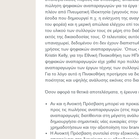
πώληση ψηφιακών αναπαραγωγών για τα έργα π
πλέον από Πνευματική Ιδιοκτησία (γεγονός που 
έσοδα που δημιουργεί π.χ. η ενίσχυση της αναγ
του φορέα) και η μερική απώλεια ελέγχου επί 
του υλικού των συλλογών τους σε μέρη στο διαδ
εκτός της δικαιοδοσίας τους. Ο τελευταίος αυτό
υπαναχωρεί, δεδομένου ότι δεν έχουν διαπιστω
χρήσεις των ψηφιακών αναπαραγωγών. ‘Οπως α
Kristin
Kelly
, για την Εθνική Πινακοθήκη των ΗΠΑ
ψηφιακών αναπαραγωγών είχε χαθεί προ πολλο
αναπαραγωγών των έργων τέχνης των συλλογώ
Για το λόγο αυτό η Πινακοθήκη προτίμησε να δι
ποιότητας και υψηλής ανάλυσης εικόνες στο δια
Όσον αφορά τα θετικά αποτελέσματα, η έρευνα 
Αν και η Ανοικτή Πρόσβαση μπορεί να προκα
προς τις πωλήσεις αναπαραγωγών (στις περι
αναπαραγωγές διατίθενται στη μέγιστη ανάλυ
δημιουργήσει σημαντικές νέες ευκαιρίες στη
χρημαδοτήσεων και την αξιοποίηση του bran
Η Ανοικτή Πρόσβαση συντελεί στην εξοικον