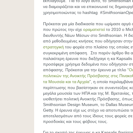
εκπλαγούμε.” Για το λόγο αυτό, το Smithsonian
να διαμοιράζεται και να επικοινωνεί τις δημιουργ
χρησιμοποιώντας το hashtag
#SmithsonianOp
Πρόκειται για μία διαδικασία που ωρίμασε αργά 
που πρώτος την είχε
οραματιστεί
το 2010 ο Mic
διευθυντής Νέων Μέσων στο Smithsonian. H δι
από μεθοδευμένες κινήσεις που οδήγησαν στη
στρατηγική
του φορέα στο πλαίσιο της οποίας ε
συγκεκριμένη απόφαση. Στο παρόν άρθρο θα α
παλαιότερη έρευνα που διεξήγαγε η κα Kapsalis
προσέφερε χρήσιμα δεδομένα που οδήγησαν στ
απόφασης. Πρόκειται για την έρευνα με τίτλο “
Οι
πολιτικών της Ανοικτής Πρόσβασης στις Πινακοθ
τα Μουσεία και τα Αρχεία
”, η οποία περιλαμβάνε
περίπτωσης που βασίστηκαν σε συνεντεύξεις κ
μεγάλα μουσεία των ΗΠΑ και της Μ. Βρετανίας, 
υιοθετήσει πολιτική Ανοικτής Πρόσβασης, όπως
Smithsonian Design Museum, το Dallas
Museum 
Getty. Η έρευνα είχε ως στόχο να αποτυπώσει 
αποτελεσμάτων από τους ίδιους τους φορείς σε σ
προσδοκίες και τους φόβους τους.
Για το σκοπό της έρευνας η κα Kapsalis βασίστ