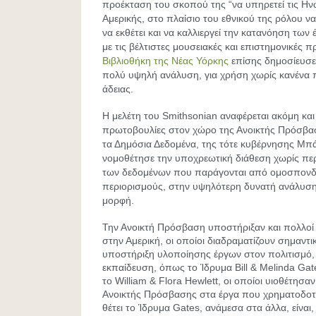
προέκταση του σκοπού της “να υπηρετεί τις Ηνω
Αμερικής, στο πλαίσιο του εθνικού της ρόλου να 
να εκθέτει και να καλλιεργεί την κατανόηση τω
με τις βέλτιστες μουσειακές και επιστημονικές π
Βιβλιοθήκη της Νέας Υόρκης
επίσης δημοσίευσε 
πολύ υψηλή ανάλυση, για χρήση χωρίς κανένα 
άδειας.
Η μελέτη του Smithsonian αναφέρεται ακόμη και
πρωτοβουλίες στον χώρο της Ανοικτής Πρόσβα
τα Δημόσια Δεδομένα, της τότε κυβέρνησης Μ
νομοθέτησε την υποχρεωτική διάθεση χωρίς πε
των δεδομένων που παράγονται από ομοσπονδι
περιορισμούς, στην υψηλότερη δυνατή ανάλυση
μορφή.
Την Ανοικτή Πρόσβαση υποστήριξαν και πολλοί 
στην Αμερική, οι οποίοι διαδραματίζουν σημαντι
υποστήριξη υλοποίησης έργων στον πολιτισμό, 
εκπαίδευση, όπως το Ίδρυμα Bill & Melinda
Gat
το
William
& Flora Hewlett, οι οποίοι υιοθέτησα
Ανοικτής Πρόσβασης στα έργα που χρηματοδοτο
θέτει το Ίδρυμα Gates, ανάμεσα στα άλλα, είναι,