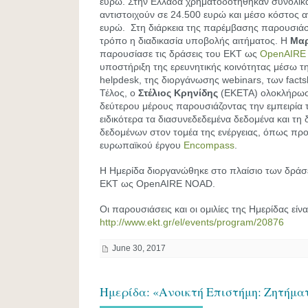
ευρώ. Στην Ελλάδα χρηματοδοτήθηκαν συνολικ
αντιστοιχούν σε 24.500 ευρώ και μέσο κόστος 
ευρώ. Στη διάρκεια της παρέμβασης παρουσιάσ
τρόπο η διαδικασία υποβολής αιτήματος. Η
Μαρ
παρουσίασε τις δράσεις του ΕΚΤ ως
OpenAIRE
υποστήριξη της ερευνητικής κοινότητας μέσω τη
helpdesk, της διοργάνωσης webinars, των facts
Τέλος, ο
Στέλιος Κρηνίδης
(ΕΚΕΤΑ) ολοκλήρωσε
δεύτερου μέρους παρουσιάζοντας την εμπειρία τ
ειδικότερα τα διασυνεδεδεμένα δεδομένα και τη 
δεδομένων στον τομέα της ενέργειας, όπως πρ
ευρωπαϊκού έργου
Encompass
.
Η Ημερίδα διοργανώθηκε στο πλαίσιο των δράσ
ΕΚΤ ως OpenAIRE NOAD.
Οι παρουσιάσεις και οι ομιλίες της Ημερίδας είνα
http://www.ekt.gr/el/events/program/20876
June 30, 2017
Ημερίδα: «Ανοικτή Επιστήμη: Ζητήμα