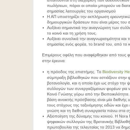
απαιτούνται στη διαχείριση των αδειοδοτικών
πωλήσεων, πόροι οι οποίοι μπορούν να διατε
σημασίας λειτουργίες του οργανισμού
Η ΑΠ υποστηρίζει την εκπλήρωση ερευνητικών
δημιουργικών δράσεων που είναι μέρος του
Αυξάνει σημαντικά την αναγνώριση των συλ
το κοινό και τη χρήση τους.
Αυξάνει συνολικά την αναγνωρισιμότητα και 
σημασίας ενός φορέα, το brand του, από το κ
Επιμέρους οφέλη που αναφέρθηκαν από τους φ
στην έρευνα:
η πρόοδος της επιστήμης. Το
Biodiversity He
σύμπραξη βιβλιοθηκών που εστιάζουν στην φυ
βοτανολογία, και η οποία έχει ως στόχο την
συλλογών των συνεργαζόμενων φορέων για ν
Κοινό Γνώσης γύρω από την Βιοποικιλότητα.
βάση ανοικτής πρόσβασης είναι μία διεθνής
τους στόχους της ταξινόμησης ειδών και έχει 
γνώση και τη διεθνή συνεργασία πάνω στα σ
Αξιοποίηση της δύναμης του κοινού. Η Nora
ψηφιακών συλλογών της Βρετανικής Βιβλιοθ
πρωτοβουλία της τελευταίας το 2013 να δη