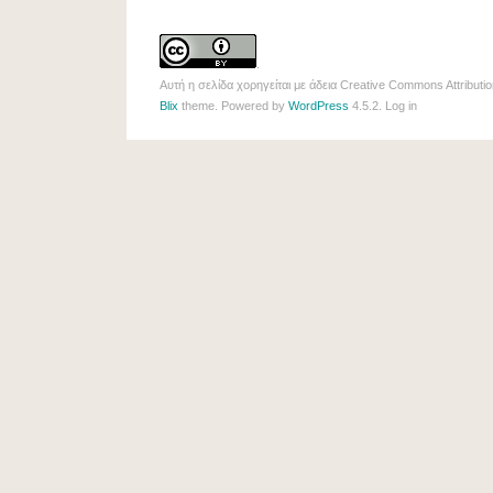
.
Αυτή η σελίδα χορηγείται με άδεια
Creative Commons Attributio
Blix
theme. Powered by
WordPress
4.5.2.
Log in