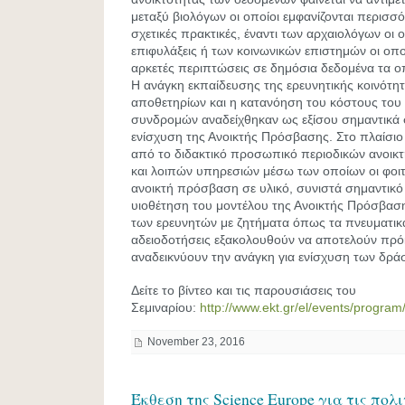
μεταξύ βιολόγων οι οποίοι εμφανίζονται περισσότ
σχετικές πρακτικές, έναντι των αρχαιολόγων οι 
επιφυλάξεις ή των κοινωνικών επιστημών οι οποί
αρκετές περιπτώσεις σε δημόσια δεδομένα τα οπ
Η ανάγκη εκπαίδευσης της ερευνητικής κοινότητ
αποθετηρίων και η κατανόηση του κόστους του
συνδρομών αναδείχθηκαν ως εξίσου σημαντικά σ
ενίσχυση της Ανοικτής Πρόσβασης. Στο πλαίσιο
από το διδακτικό προσωπικό περιοδικών ανοι
και λοιπών υπηρεσιών μέσω των οποίων οι φοι
ανοικτή πρόσβαση σε υλικό, συνιστά σημαντικό 
υιοθέτηση του μοντέλου της Ανοικτής Πρόσβαση
των ερευνητών με ζητήματα όπως τα πνευματικά
αδειοδοτήσεις εξακολουθούν να αποτελούν πρό
αναδεικνύουν την ανάγκη για ενίσχυση των δρ
Δείτε το βίντεο και τις παρουσιάσεις του
Σεμιναρίου:
http://www.ekt.gr/el/events/progra
November 23, 2016
Έκθεση της Science Europe για τις πολ