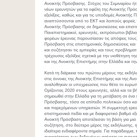
Ανοικτής Πρόσβασης. Στόχος του Σεμιναρίου ή
νέων ερευνητών για τα οφέλη της Ανοικτής Πρόσβ
εξελίξεις, καθώς και για τις υποδομές Ανοικτή
αναπτύσσονται από το ΕΚΤ και λοιπούς φορείς 
Ανοικτής Πρόσβασης σε δημοσιεύσεις και επιστ
Πανεπιστημιακοί, ερευνητές, εκπρόσωποι βιβλι
φορέων έρευνας παρουσίασαν τις απόψεις τους 
Πρόσβαση στις επιστημονικές δημοσιεύσεις και 
και συζήτησαν τις εμπειρίες και τους προβληματ
τρέχουσες εξελίξεις σχετικά με την υιοθέτηση 
και της Ανοικτής Επιστήμης στην Ελλάδα και τ
Κατά τη διάρκεια του πρώτου μέρους της εκδήλ
στις έννοιες της Ανοικτής Επιστήμης και της Α
αναλύθηκαν οι υποχρεώσεις που θέτει το ευρ
Ορίζοντας 2020 στους ερευνητές, αλλά και τα 
σημειωθεί στην Ελλάδα για τη μετάβαση σε ένα 
Πρόσβασης, τόσο σε επίπεδο πολιτικών όσο κ
και παρεχόμενων υπηρεσιών. Η συμμετοχή ερε
επιστημονικά πεδία και με διαφορετικό βαθμό εξ
Ανοικτή Πρόσβαση αποτέλεσαν τη βάση για μια ι
συζήτηση, στο δεύτερο μέρος της εκδήλωσης, η
ιδιαίτερα ενδιαφέροντα σημεία. Για παράδειγμα, 
ανοικτότητας των δεδομένων φαίνεται να αντιμε