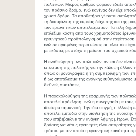
πολιτικών. Μικρός αριθμός φορέων έδειξε αποκλ
τον πράσινο δρόμο, ενώ κανένας δεν είχε αποκλ
χρυσό δρόμο. Τα αποθετήρια γίνονται αντιληπτά
τη διασφάλιση της ευρείας διάχυσης και της μα
των ερευνητικών αποτελεσμάτων. Τα τέλη δημο
επιλέξιμα κόστη από τους χρηματοδότες έρευνα
ερευνητικού προϋπολογισμού στην περίπτωση 
ενώ σε ορισμένες περιπτώσεις οι τελευταίοι έχ
με εκδότες με στόχο τη μείωση του σχετικού κό
Η αναθεώρηση των πολιτικών, αν και δεν είναι συ
επέκταση της πολιτικής για την κάλυψη άλλων
όπως οι μονογραφίες ή τη συμπερίληψη των ε
ή ως αποτέλεσμα της ανάγκης ευθυγράμμισης με
διεθνείς συστάσεις.
Η παρακολούθηση της εφαρμογής των πολιτικώ
αποτελεί πρόκληση, ενώ η συνεργασία με τους ε
ιδιαίτερα σημαντική. Την ίδια στιγμή, η έλλειψ
αποτελεί εμπόδιο στην υιοθέτηση της ανοικτής
που επιβεβαιώνει την ανάγκη λήψης μέτρων. Στο
δράσεις για νέους ερευνητές είναι απαραίτητες γ
τρόπου με τον οποίο η ερευνητική κοινότητα προ