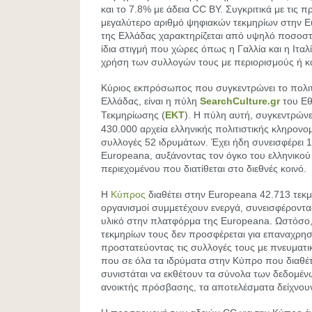
και το 7.8% με άδεια CC BY. Συγκριτικά με τις 
μεγαλύτερο αριθμό ψηφιακών τεκμηρίων στην E
της Ελλάδας χαρακτηρίζεται από υψηλό ποσοστ
ίδια στιγμή που χώρες όπως η Γαλλία και η Ιταλ
χρήση των συλλογών τους με περιορισμούς ή κ
Κύριος εκπρόσωπος που συγκεντρώνει το πολιτ
Ελλάδας, είναι η πύλη
SearchCulture.gr
του Εθ
Τεκμηρίωσης (
ΕΚΤ
). Η πύλη αυτή, συγκεντρών
430.000 αρχεία ελληνικής πολιτιστικής κληρονομ
συλλογές 52 ιδρυμάτων. Έχει ήδη συνεισφέρει 1
Europeana, αυξάνοντας τον όγκο του ελληνικού 
περιεχομένου που διατίθεται στο διεθνές κοινό.
Η
Κύπρος
διαθέτει στην Europeana 42.713 τεκμ
οργανισμοί συμμετέχουν ενεργά, συνεισφέροντ
υλικό στην πλατφόρμα της Europeana. Ωστόσο,
τεκμηρίων τους δεν προσφέρεται για επαναχρη
προστατεύοντας τις συλλογές τους με πνευματικ
που σε όλα τα ιδρύματα στην Κύπρο που διαθέ
συνιστάται να εκθέτουν τα σύνολα των δεδομέν
ανοικτής πρόσβασης, τα αποτελέσματα δείχνου