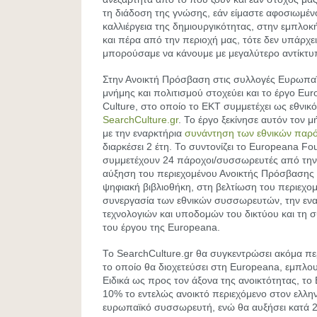
τη διάδοση της γνώσης, εάν είμαστε αφοσιωμένο
καλλιέργεια της δημιουργικότητας, στην εμπλοκ
και πέρα από την περιοχή μας, τότε δεν υπάρχε
μπορούσαμε να κάνουμε με μεγαλύτερο αντίκτυ
Στην Ανοικτή Πρόσβαση στις συλλογές Ευρωπα
μνήμης και πολιτισμού στοχεύει και το έργο 
Culture, στο οποίο το ΕΚΤ συμμετέχει ως εθνι
SearchCulture.gr
. Το έργο ξεκίνησε αυτόν τον μ
με την εναρκτήρια
συνάντηση των εθνικών παρό
διαρκέσει 2 έτη. Το συντονίζει το Europeana Fo
συμμετέχουν 24 πάροχοι/συσσωρευτές από την
αύξηση του περιεχομένου Ανοικτής Πρόσβασης
ψηφιακή βιβλιοθήκη, στη βελτίωση του περιεχομ
συνεργασία των εθνικών συσσωρευτών, την ενα
τεχνολογιών και υποδομών του δικτύου και τη 
του έργου της Europeana.
Το SearchCulture.gr θα συγκεντρώσει ακόμα π
το οποίο θα διοχετεύσει στη Europeana, εμπλου
Ειδικά ως προς τον άξονα της ανοικτότητας, το
10% το εντελώς ανοικτό περιεχόμενο στον ελληνι
ευρωπαϊκό συσσωρευτή, ενώ θα αυξήσει κατά 2