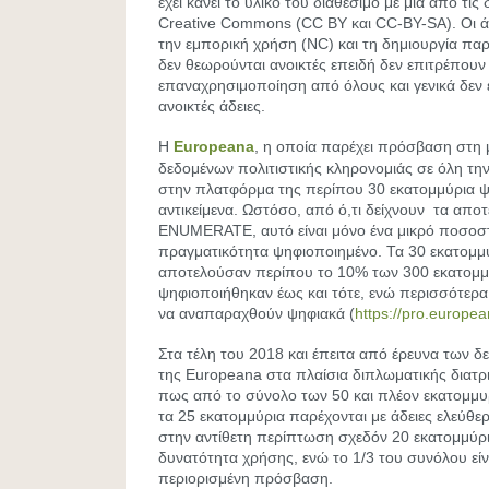
έχει κάνει το υλικό του διαθέσιμο με μια από τις 
Creative Commons (CC BY και CC-BY-SA). Οι ά
την εμπορική χρήση (NC) και τη δημιουργία π
δεν θεωρούνται ανοικτές επειδή δεν επιτρέπουν
επαναχρησιμοποίηση από όλους και γενικά δεν ε
ανοικτές άδειες.
Η
Europeana
, η οποία παρέχει πρόσβαση στη
δεδομένων πολιτιστικής κληρονομιάς σε όλη τη
στην πλατφόρμα της περίπου 30 εκατομμύρια 
αντικείμενα. Ωστόσο, από ό,τι δείχνουν τα απο
ENUMERATE, αυτό είναι μόνο ένα μικρό ποσοστό
πραγματικότητα ψηφιοποιημένο. Τα 30 εκατομμ
αποτελούσαν περίπου το 10% των 300 εκατομμ
ψηφιοποιήθηκαν έως και τότε, ενώ περισσότερα 
να αναπαραχθούν ψηφιακά (
https://pro.europea
Στα τέλη του 2018 και έπειτα από έρευνα των 
της Europeana στα πλαίσια διπλωματικής διατ
πως από το σύνολο των 50 και πλέον εκατομμυ
τα 25 εκατομμύρια παρέχονται με άδειες ελεύθε
στην αντίθετη περίπτωση σχεδόν 20 εκατομμύρια
δυνατότητα χρήσης, ενώ το 1/3 του συνόλου είν
περιορισμένη πρόσβαση.