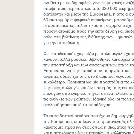
αντίθετα με τις δημοφιλείς γενικές μηχανές ανα
υπόψη πως περισσότερα από 320.000 τεκμήρια 
διατίθενται και μέσω της Europeana, η οποία συ
60 εκατομμύρια ψηφιακά αντικείμενα, μπορούμ
οι συσσωρευτές πολιτιστικού περιεχομένου έχο
προσανατολισμό προς την εκπαίδευση και διαδ
ρόλο στη βελτίωση της διάθεσης των ψηφιακών
για την εκπαίδευση.
Ως εκπαιδευτικός χαιρετίζω με πολύ μεγάλη χα
κάνουν πολλά μουσεία, βιβλιοθήκες και αρχεία τα
την υποστήριξη και των συσσωρευτών όπως το 
Europeana, να ψηφιοποιήσουν τα αρχεία τους κα
ανοικτές άδειες χρήσης στο διαδίκτυο, γεγονός 
ευκολότερο. Πρόκειται για μία προσπάθεια που δίν
ψηφιακές συλλογές και δίνει σε εμάς τους εκπαι
επιλογών από έγκριτες πηγές, σε ένα πλαίσιο σ
τις ανάγκες των μαθητών. Ιδανικά όλοι οι πολιτι
ακολουθήσουν αυτό το παράδειγμα.
Τα εκπαιδευτικά σενάρια που έχουν δημιουργηθ
της Europeana, επιπλέον του πρωτογενούς υλ
καινοτόμες προσεγγίσεις, όπως η βιωματική π
και η αποκόμιση νέων εμπειριών, η καλλιέργεια