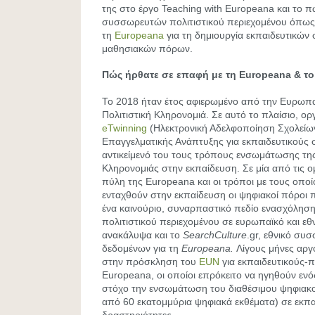
της στο έργο Teaching with Europeana και το π
συσσωρευτών πολιτιστικού περιεχομένου όπω
τη
Europeana
για τη δημιουργία εκπαιδευτικών 
μαθησιακών πόρων.
Πώς ήρθατε σε επαφή με τη Europeana & το 
Το 2018 ήταν έτος αφιερωμένο από την Ευρωπ
Πολιτιστική Κληρονομιά. Σε αυτό το πλαίσιο, 
eTwinning
(Ηλεκτρονική Αδελφοποίηση Σχολείω
Επαγγελματικής Ανάπτυξης για εκπαιδευτικούς 
αντικείμενό του τους τρόπους ενσωμάτωσης της
Κληρονομιάς στην εκπαίδευση. Σε μία από τις ο
πύλη της Europeana και οι τρόποι με τους οπο
ενταχθούν στην εκπαίδευση οι ψηφιακοί πόροι πο
ένα καινούριο, συναρπαστικό πεδίο ενασχόλησ
πολιτιστικού περιεχομένου σε ευρωπαϊκό και εθ
ανακάλυψα και το
SearchCulture
.gr, εθνικό συ
δεδομένων για τη
Europeana.
Λίγους μήνες αργ
στην πρόσκληση του
EUN
για εκπαιδευτικούς-
Europeana, οι οποίοι επρόκειτο να ηγηθούν ενό
στόχο την ενσωμάτωση του διαθέσιμου ψηφιακο
από 60 εκατομμύρια ψηφιακά εκθέματα) σε εκπα