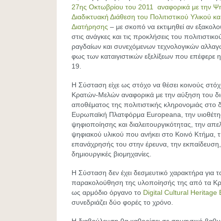
27ης Οκτωβρίου του 2011 αναφορικά με την Ψη
Διαδικτυακή Διάθεση του Πολιτιστικού Υλικού κ
Διατήρησης
– με σκοπό να εκτιμηθεί αν εξακολο
στις ανάγκες και τις προκλήσεις του πολιτιστικο
ραγδαίων και συνεχόμενων τεχνολογικών αλλαγώ
φως των καταιγιστικών εξελίξεων που επέφερε 
19.
Η Σύσταση είχε ως στόχο να θέσει κοινούς στό
Κρατών-Μελών αναφορικά με την αύξηση του δ
αποθέματος της πολιτιστικής κληρονομιάς στο δ
Ευρωπαϊκή Πλατφόρμα Europeana, την υιοθέτ
ψηφιοποίησης και διαλειτουργικότητας, την απ
ψηφιακού υλικού που ανήκει στο Κοινό Κτήμα, τ
επανάχρησής του στην έρευνα, την εκπαίδευση, 
δημιουργικές βιομηχανίες.
Η Σύσταση δεν έχει δεσμευτικό χαρακτήρα για τ
παρακολούθηση της υλοποίησής της από τα Κ
ως αρμόδιο όργανο το
Digital Cultural Heritage
συνεδριάζει δύο φορές το χρόνο.