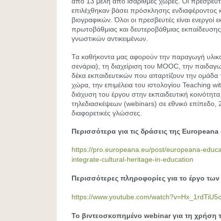
από 13 μέλη από ισάριθμες χώρες. Οι πρεσβευ
επιλέχθηκαν βάσει πρόσκλησης ενδιαφέροντος 
βιογραφικών. Όλοι οι πρεσβευτές είναι ενεργοί ε
πρωτοβάθμιας και δευτεροβάθμιας εκπαίδευσης 
γνωστικών αντικειμένων.
Τα καθήκοντα μας αφορούν την παραγωγή υλικο
σενάρια), τη διαχείριση του MOOC, την παιδα
δέκα εκπαιδευτικών που απαρτίζουν την ομάδα
χώρα, την επιμέλεια του ιστολογίου Teaching wi
διάχυση του έργου στην εκπαιδευτική κοινότητα
τηλεδιασκέψεων (webinars) σε εθνικό επίπεδο, 
διαφορετικές γλώσσες.
Περισσότερα για τις δράσεις της
Europeana
https://pro.europeana.eu/post/europeana-educati
integrate-cultural-heritage-in-education
Περισσότερες πληροφορίες για το έργο τω
https://www.youtube.com/watch?v=Hx_1rdTiU5
To βιντεοσκοπημένο webinar για τη χρήση 