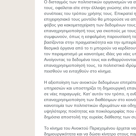
Ο δισταγμός των πολιτιστικών οργανισμών να α
τους, οφείλεται είτε στην έλλειψη γνώσης είτε στ
συνέπειες του τρόπου χρήσης τους. Επικρατεί η
επιχειρησιακό τους μοντέλο θα μπορούσε να απε
φόβος για κακομεταχείριση των δεδομένων τους
επαναχρησιμοποίησή τους για σκοπούς με τους
συμφωνούν, όπως η εσφαλμένη παρουσίασή τους
βασίζονται στην πραγματικότητα και την εμπειρ
θεσμικά όργανα από το τι μπορούν να κερδίσου
τον πειραματισμό με καινοτόμες ιδέες για νέες 
Ανοίγοντας τα δεδομένα τους και ενθαρρύνοντας
επαναχρησιμοποίησή τους, τα πολιτιστικά ιδρύ
πεισθούν να ενταχθούν στο κίνημα.
Η αξιοποίηση των ανοικτών δεδομένων επιτρέπε
υπηρεσιών και υποστηρίζει τη δημιουργική επα
σε νέες παραγωγές. Κατ’ αυτόν τον τρόπο, η εν
επαναχρησιμοποίηση των διαθέσιμων στο κοινό 
καινοτομία των πολιτιστικών ιδρυμάτων και οδη
υψηλότερης ποιότητας και ποικιλομορφίας που
δημόσια αποστολή της ευρείας διάθεσης των σ
Το κίνημα του Ανοικτού Περιεχομένου έρχεται να
δημιουργικότητα και να δώσει κίνητρο στους π