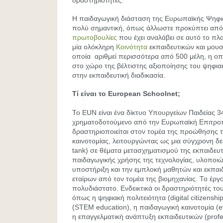
δραστηριότητες.
Η παιδαγωγική διάσταση της Ευρωπαϊκής Ψηφια
πολύ σημαντική, όπως άλλωστε προκύπτει από 
πρωτοβουλίες
που έχει αναλάβει σε αυτό το πλα
μία ολόκληρη
Κοινότητα
εκπαιδευτικών και μου
οποία αριθμεί περισσότερα από 500 μέλη, η οπ
στο χώρο της βέλτιστης αξιοποίησης του ψηφιακ
στην εκπαιδευτική διαδικασία.
Τί είναι το European Schoolnet;
Το EUN είναι ένα δίκτυο Υπουργείων Παιδείας
χρηματοδοτούμενο από την Ευρωπαϊκή Επιτροπ
δραστηριοποιείται στον τομέα της προώθησης τ
καινοτομίας, λειτουργώντας ως μια σύγχρονη δε
tank) σε θέματα μετασχηματισμού της εκπαιδευτι
παιδαγωγικής χρήσης της τεχνολογίας, υλοποιώ
υποστήριξη και την εμπλοκή μαθητών και εκπαι
εταίρων από τον τομέα της βιομηχανίας. Το έργο
πολυδιάστατο. Ενδεικτικά οι δραστηριότητές τ
όπως η ψηφιακή πολιτειότητα (digital citizensh
(STEM education), η παιδαγωγική καινοτομία (ev
η επαγγελματική ανάπτυξη εκπαιδευτικών (profe