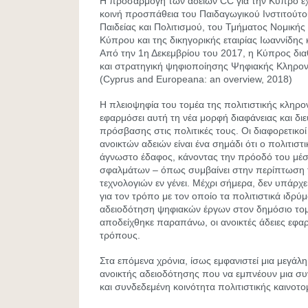
Η προσαρμογή των αδειών CC για την Κύπρο έχε
κοινή προσπάθεια του Παιδαγωγικού Ινστιτούτο
Παιδείας και Πολιτισμού, του Τμήματος Νομικής
Κύπρου και της δικηγορικής εταιρίας Ιωαννίδης 
Από την 1η Δεκεμβρίου του 2017, η Κύπρος δια
και στρατηγική ψηφιοποίησης Ψηφιακής Κληρον
(Cyprus and Europeana: an overview, 2018)
Η πλειοψηφία του τομέα της πολιτιστικής κληρο
εφαρμόσει αυτή τη νέα μορφή διαφάνειας και δι
πρόσβασης στις πολιτικές τους. Οι διαφορετικο
ανοικτών αδειών είναι ένα σημάδι ότι ο πολιτιστ
άγνωστο έδαφος, κάνοντας την πρόοδό του μέσ
σφαλμάτων – όπως συμβαίνει στην περίπτωση
τεχνολογιών εν γένει. Μέχρι σήμερα, δεν υπάρχ
για τον τρόπο με τον οποίο τα πολιτιστικά ιδρύμ
αδειοδότηση ψηφιακών έργων στον δημόσιο το
αποδείχθηκε παραπάνω, οι ανοικτές άδειες εφαρ
τρόπους.
Στα επόμενα χρόνια, ίσως εμφανιστεί μια μεγά
ανοικτής αδειοδότησης που να εμπνέουν μια 
και συνδεδεμένη κοινότητα πολιτιστικής καινοτο