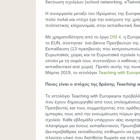
δικτύωση σχολείων (school networking, eTwinni
Η συνεργασία μεταξύ του Ιδρύματος της Europe
πολύ παλιά και στόχο έχει την ενίσχυση της χρ
πολιτιστικής κληρονομιάς στην εκπαιδευτική δια
Με χρηματοδότηση από το έργο
DSI 4
, η Euro
το EUN, σύστησαν ένα Δίκτυο Πρεσβευτών της 
Εκπαίδευση (13 πρεσβευτές που εκπροσωπούν 
Ευρωπαϊκές χώρες και τα Ευρωπαϊκά σχολεία τω
οποίοι με τη σειρά τους συντονίζουν ο καθένας
εκπαιδευτικοί ανά χώρα). Προϊόν αυτής της συν
Μάρτιο 2019, το ιστολόγιο
Teaching with Europ
Ποιος είναι ο στόχος
της δράσης
Teaching w
Το ιστολόγιο Teaching with Europeana προβάλλ
που έχουν δημιουργηθεί από τους επιλεγμένους
Πρεσβευτές και τους συμμετέχοντες στις ομάδες 
εμπειρίες τους από την ενσωμάτωση πόρων ψη
σχολείο. Κάθε εβδομάδα υπάρχουν νέες αναρτήσε
πλατφόρμα για όσους εκπαιδευτικούς Πρωτοβάθ
Δευτεροβάθμιας εκπαίδευσης επιθυμούν να έχ
πλούσιο υλικό που διατίθεται δωρεάν και στις 