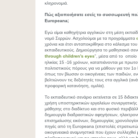
κληρονομιά.
Πώς αξιοποιήσατε εσείς το συσσωρευτή
πο
Europeana;
Εγώ είμαι καθηγήτρια αγγλικών στη μέση εκπαίδ
νομό Σερρών. Ασχολούμαι με τα προγράμματα
χρόνια και έτσι ανταποκρίθηκα στο κάλεσμα του
εκπαιδευτικούς. Δημιούργησα το μαθησιακό σεν
through children’s eyes
”, μέσα από το οποίο 
ηλικίας 15 -16 χρόνων, καταπιάνονται με πρωτο
πολιτιστικούς πόρους για να μάθουν για τον 1ο
όπως τον βίωσαν οι οικογένειες των παιδιών, ε
βελτιώνουν τις δεξιότητές τους στα αγγλικά (α
προφορική κατανόηση, ομιλία).
Το εκπαιδευτικό σενάριο εκτείνεται σε 15 διδακτι
χρήση υποστηρικτικών εργαλείων συνεργατικής 
μάθησης στο διαδίκτυο και στο φυσικό περιβάλλο
δημιουργία διαδραστικών αφηγήσεων, ηλεκτρονι
επισημείωσης εικόνων, δημιουργίας χρονολογίου
πηγές από τη Europeana (επιστολές στρατιωτών
οικογενειακά αναμνηστικά που έχουν συλλεχθεί