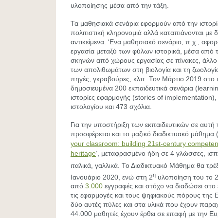
υλοποίησης μέσα από την τάξη.
Τα μαθησιακά σενάρια εφορμούν από την ιστορία
πολιτιστική κληρονομιά αλλά καταπιάνονται με 
αντικείμενα. ‘Ενα μαθησιακό σενάριο, π.χ., αφορ
εργασία μεταξύ των φύλων ιστορικά, μέσα από
σκηνών από χώρους εργασίας σε πίνακες, άλλο τ
των απολιθωμάτων στη βιολογία και τη ζωολογί
πηγές, γκραβούρες, κλπ. Τον Μάρτιο 2019 στο 
δημοσιευμένα 200 εκπαιδευτικά σενάρια (learnin
ιστορίες εφαρμογής (stories of implementation)
ιστολογίου και 473 σχόλια.
Για την υποστήριξη των εκπαιδευτικών σε αυτή 
προσφέρεται και το μαζικό διαδικτυακό μάθημα
your classroom: building 21st-century competence
heritage
’, μεταφρασμένο ήδη σε 4 γλώσσες, ισπ
ιταλικά, γαλλικά. Το Διαδικτυακό Μάθημα θα τρέξ
η
Ιανουάριο 2020, ενώ στη 2
υλοποίηση του το 2
από
3.000
εγγραφές και στόχο να διαδώσει στο 
τις εφαρμογές και τους ψηφιακούς πόρους της 
δύο αυτές πύλες και στα υλικά που έχουν παρα
44.000 μαθητές έχουν έρθει σε επαφή με την Ε