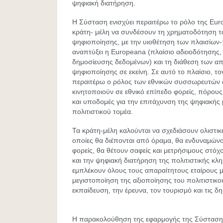
ψηφιακή διατήρηση.
Η Σύσταση ενισχύει περαιτέρω το ρόλο της Euro
κράτη- μέλη να συνδέσουν τη χρηματοδότηση 
ψηφιοποίησης, με την υιοθέτηση των πλαισίων
αναπτύξει η Europeana (πλαίσιο αδειοδότησης, 
δημοσίευσης δεδομένων) και τη διάθεση των α
ψηφιοποίησης σε εκείνη. Σε αυτό το πλαίσιο, τονί
περαιτέρω ο ρόλος των εθνικών συσσωρευτών
κινητοποιούν σε εθνικό επίπεδο φορείς, πόρους,
και υποδομές για την επιτάχυνση της ψηφιακής
πολιτιστικού τομέα.
Τα κράτη-μέλη καλούνται να σχεδιάσουν ολιστικέ
οποίες θα διέπονται από όραμα, θα ενδυναμώνο
φορείς, θα θέτουν σαφείς και μετρήσιμους στόχ
και την ψηφιακή διατήρηση της πολιτιστικής κλη
εμπλέκουν όλους τους απαραίτητους εταίρους μ
μεγιστοποίηση της αξιοποίησης του πολιτιστικ
εκπαίδευση, την έρευνα, τον τουρισμό και τις δη
Η παρακολούθηση της εφαρμογής της Σύστασης 