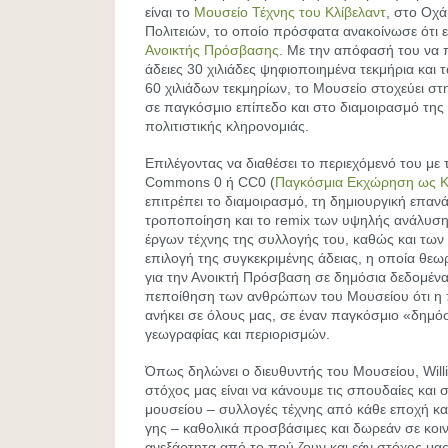
είναι το
Μουσείο Τέχνης του Κλίβελαντ
, στο Οχ
Πολιτειών, το οποίο πρόσφατα ανακοίνωσε ότι ε
Ανοικτής Πρόσβασης
. Με την απόφασή του να 
άδειες 30 χιλιάδες ψηφιοποιημένα τεκμήρια και
60 χιλιάδων τεκμηρίων, το Μουσείο στοχεύει σ
σε παγκόσμιο επίπεδο και στο διαμοιρασμό της
πολιτιστικής κληρονομιάς.
Επιλέγοντας να διαθέσει το περιεχόμενό του με 
Commons 0 ή CC0 (
Παγκόσμια Εκχώρηση ως Κ
επιτρέπει το διαμοιρασμό, τη δημιουργική επαν
τροποποίηση και το remix των υψηλής ανάλυσ
έργων τέχνης της συλλογής του, καθώς και των
επιλογή της συγκεκριμένης άδειας, η οποία θεωρ
για την Ανοικτή Πρόσβαση σε δημόσια δεδομένα,
πεποίθηση των ανθρώπων του Μουσείου ότι η π
ανήκει σε όλους μας, σε έναν παγκόσμιο «δημ
γεωγραφίας και περιορισμών.
Όπως δηλώνει ο διευθυντής του Μουσείου, Will
στόχος μας είναι να κάνουμε τις σπουδαίες και 
μουσείου – συλλογές τέχνης από κάθε εποχή κα
γης – καθολικά προσβάσιμες και δωρεάν σε κοιν
ανεξάρτητα από το πού ζουν και εάν στόχος μας