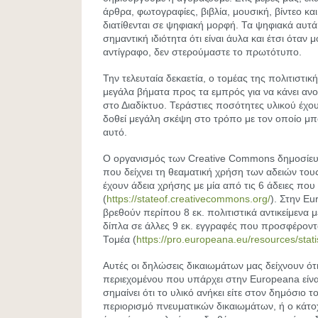
άρθρα, φωτογραφίες, βιβλία, μουσική, βίντεο και
διατίθενται σε ψηφιακή μορφή. Τα ψηφιακά αυτ
σημαντική ιδιότητα ότι είναι άυλα και έτσι όταν 
αντίγραφο, δεν στερούμαστε το πρωτότυπο.
Την τελευταία δεκαετία, ο τομέας της πολιτιστική
μεγάλα βήματα προς τα εμπρός για να κάνει ανοι
στο Διαδίκτυο. Τεράστιες ποσότητες υλικού έχου
δοθεί μεγάλη σκέψη στο τρόπο με τον οποίο μπορ
αυτό.
Ο οργανισμός των Creative Commons δημοσίευ
που δείχνει τη θεαματική χρήση των αδειών τους
έχουν άδεια χρήσης με μία από τις 6 άδειες π
(
https://stateof.creativecommons.org/
). Στην E
βρεθούν περίπου 8 εκ. πολιτιστικά αντικείμενα 
δίπλα σε άλλες 9 εκ. εγγραφές που προσφέρον
Τομέα (
https://pro.europeana.eu/resources/stat
Αυτές οι δηλώσεις δικαιωμάτων μας δείχνουν ότι
περιεχομένου που υπάρχει στην Europeana είνα
σημαίνει ότι το υλικό ανήκει είτε στον δημόσιο τ
περιορισμό πνευματικών δικαιωμάτων, ή ο κάτ