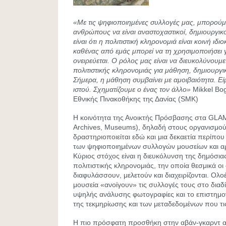
«Με τις ψηφιοποιημένες συλλογές μας, μπορού
ανθρώπους να είναι αναστοχαστικοί, δημιουργικ
είναι ότι η πολιτιστική κληρονομιά είναι κοινή ιδι
καθένας από εμάς μπορεί να τη χρησιμοποιήσει 
ονειρεύεται. Ο ρόλος μας είναι να διευκολύνουμ
πολιτιστικής κληρονομιάς για μάθηση, δημιουργικ
Σήμερα, η μάθηση συμβαίνει με αμοιβαιότητα. Εί
ιστού. Σχηματίζουμε ο ένας τον άλλο»
Mikkel Bo
Εθνικής Πινακοθήκης της Δανίας (SMK)
Η κοινότητα της Ανοικτής Πρόσβασης στα GLAMS 
Archives, Museums), δηλαδή στους οργανισμούς
δραστηριοποιείται εδώ και μια δεκαετία περίπου
των ψηφιοποιημένων συλλογών μουσείων και α
Κύριος στόχος είναι η διευκόλυνση της δημόσια
πολιτιστικής κληρονομιάς, την οποία θεσμικά οι
διαφυλάσσουν, μελετούν και διαχειρίζονται. Ολο
μουσεία «ανοίγουν» τις συλλογές τους στο διαδ
υψηλής ανάλυσης φωτογραφίες και το επιστημο
της τεκμηρίωσης και των μεταδεδομένων που τι
Η πιο πρόσφατη προσθήκη στην αβάν-γκαρντ α