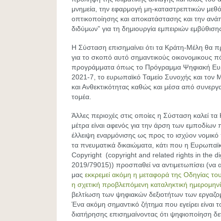
μνημεία, την εφαρμογή μη-καταστρεπτικών μεθ
οπτικοποίησης και αποκατάστασης και την ανά
διδύμων” για τη δημιουργία εμπειριών εμβύθιση
Η Σύσταση επισημαίνει ότι τα Κράτη-Μέλη θα π
για το σκοπό αυτό σημαντικούς οικονομικους 
προγράμματα όπως το Πρόγραμμα Ψηφιακή Ευ
2021-7, το ευρωπαϊκό Ταμείο Συνοχής και τον
και Ανθεκτικότητας καθώς και μέσα από συνεργασ
τομέα.
Άλλες περιοχές στις οποίες η Σύσταση καλεί τ
μέτρα είναι αφενός για την άρση των εμποδίων 
έλλειψη εναρμόνισης ως προς το ισχύον νομικό
τα πνευματικά δικαιώματα, κάτι που η Ευρωπαϊκ
Copyright (copyright and related rights in the di
2019/79015)) προσπαθεί να αντιμετωπίσει (να 
μας
εκκρεμεί ακόμη η μεταφορά της Οδηγίας του
η σχετική προβλεπόμενη καταληκτική ημερομην
βελτίωση των ψηφιακών δεξιοτήτων των εργαζο
Ένα ακόμη σημαντικό ζήτημα που εγείρει είναι 
διατήρησης επισημαίνοντας ότι ψηφιοποίηση δε