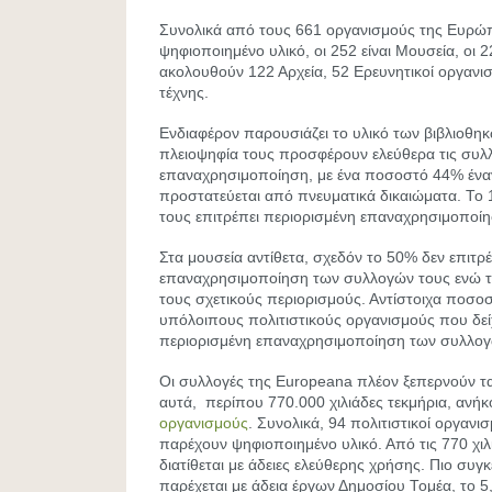
Συνολικά από τους 661 οργανισμούς της Ευρώ
ψηφιοποιημένο υλικό, οι 252 είναι Μουσεία, οι 2
ακολουθούν 122 Αρχεία, 52 Ερευνητικοί οργανισ
τέχνης.
Ενδιαφέρον παρουσιάζει το υλικό των βιβλιοθη
πλειοψηφία τους προσφέρουν ελεύθερα τις συλ
επαναχρησιμοποίηση, με ένα ποσοστό 44% ένα
προστατεύεται από πνευματικά δικαιώματα. Τ
τους επιτρέπει περιορισμένη επαναχρησιμοποίη
Στα μουσεία αντίθετα, σχεδόν το 50% δεν επιτρέ
επαναχρησιμοποίηση των συλλογών τους ενώ το
τους σχετικούς περιορισμούς. Αντίστοιχα ποσοσ
υπόλοιπους πολιτιστικούς οργανισμούς που δείχ
περιορισμένη επαναχρησιμοποίηση των συλλογ
Οι συλλογές της Europeana πλέον ξεπερνούν τ
αυτά, περίπου 770.000 χιλιάδες τεκμήρια, ανή
οργανισμούς
. Συνολικά, 94 πολιτιστικοί οργανι
παρέχουν ψηφιοποιημένο υλικό. Από τις 770 χιλ
διατίθεται με άδειες ελεύθερης χρήσης. Πιο συγ
παρέχεται με άδεια έργων Δημοσίου Τομέα, το 