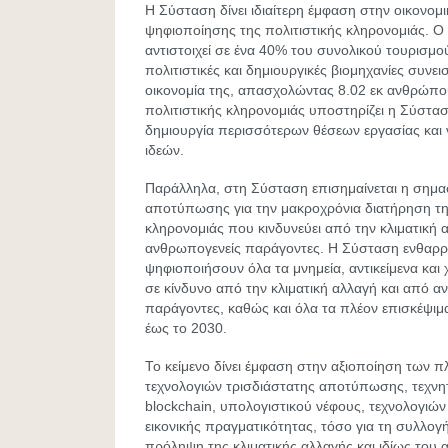
Η Σύσταση δίνει ιδιαίτερη έμφαση στην οικονομ
ψηφιοποίησης της πολιτιστικής κληρονομιάς. Ο 
αντιστοιχεί σε ένα 40% του συνολικού τουρισμο
πολιτιστικές και δημιουργικές βιομηχανίες συνε
οικονομία της, απασχολώντας 8.02 εκ ανθρώπο
πολιτιστικής κληρονομιάς υποστηρίζει η Σύστασ
δημιουργία περισσότερων θέσεων εργασίας και 
ιδεών.
Παράλληλα, στη Σύσταση επισημαίνεται η σημασ
αποτύπωσης για την μακροχρόνια διατήρηση της
κληρονομιάς που κινδυνεύει από την κλιματική 
ανθρωπογενείς παράγοντες. Η Σύσταση ενθαρρ
ψηφιοποιήσουν όλα τα μνημεία, αντικείμενα και
σε κίνδυνο από την κλιματική αλλαγή και από 
παράγοντες, καθώς και όλα τα πλέον επισκέψιμ
έως το 2030.
Το κείμενο δίνει έμφαση στην αξιοποίηση των 
τεχνολογιών τρισδιάστατης αποτύπωσης, τεχνη
blockchain, υπολογιστικού νέφους, τεχνολογιών
εικονικής πραγματικότητας, τόσο για τη συλλογ
πρόληψη της κλιματικής αλλαγής και ιδίως του 