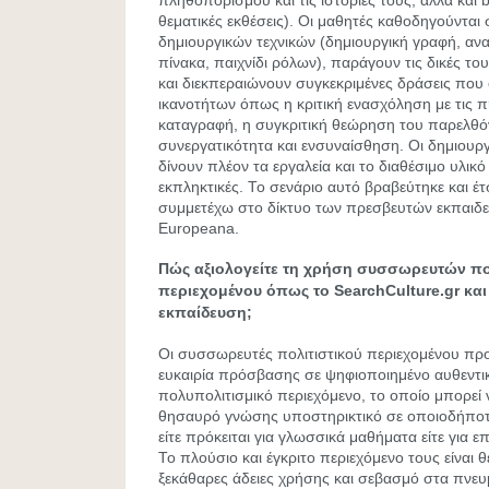
πληθοπορισμού και τις ιστορίες τους, αλλά και b
θεματικές εκθέσεις). Οι μαθητές καθοδηγούνται
δημιουργικών τεχνικών (δημιουργική γραφή, α
πίνακα, παιχνίδι ρόλων), παράγουν τις δικές τ
και διεκπεραιώνουν συγκεκριμένες δράσεις πο
ικανοτήτων όπως η κριτική ενασχόληση με τις πη
καταγραφή, η συγκριτική θεώρηση του παρελθό
συνεργατικότητα και ενσυναίσθηση. Οι δημιουρ
δίνουν πλέον τα εργαλεία και το διαθέσιμο υλικό 
εκπληκτικές. Το σενάριο αυτό βραβεύτηκε και έτ
συμμετέχω στο δίκτυο των πρεσβευτών εκπαιδευ
Europeana.
Πώς αξιολογείτε τη χρήση συσσωρευτών πο
περιεχομένου όπως το SearchCulture.gr κα
εκπαίδευση;
Οι συσσωρευτές πολιτιστικού περιεχομένου πρ
ευκαιρία πρόσβασης σε ψηφιοποιημένο αυθεντι
πολυπολιτισμικό περιεχόμενο, το οποίο μπορεί 
θησαυρό γνώσης υποστηρικτικό σε οποιοδήποτε
είτε πρόκειται για γλωσσικά μαθήματα είτε για επ
Το πλούσιο και έγκριτο περιεχόμενο τους είναι 
ξεκάθαρες άδειες χρήσης και σεβασμό στα πνευ