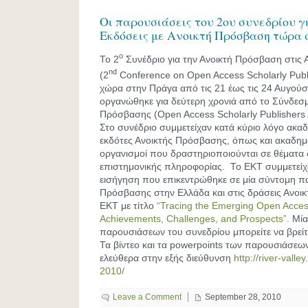
Οι παρουσιάσεις του 2oυ συνεδρίου γ
Εκδόσεις με Ανοικτή Πρόσβαση τώρα 
ο
Το 2
Συνέδριο για την Ανοικτή Πρόσβαση στις 
nd
(2
Conference on Open Access Scholarly Publ
χώρα στην Πράγα από τις 21 έως τις 24 Αυγού
οργανώθηκε για δεύτερη χρονιά από το Σύνδεσ
Πρόσβασης (Open Access Scholarly Publishers A
Στο συνέδριο συμμετείχαν κατά κύριο λόγο ακαδ
εκδότες Ανοικτής Πρόσβασης, όπως και ακαδημαϊ
οργανισμοί που δραστηριοποιούνται σε θέματα 
επιστημονικής πληροφορίας. Το ΕΚΤ συμμετείχε
εισήγηση που επικεντρώθηκε σε μία σύντομη π
Πρόσβασης στην Ελλάδα και στις δράσεις Ανοι
ΕΚΤ με τίτλο
“Tracing the Emerging Open Acce
Achievements, Challenges, and Prospects”.
Μία
παρουσιάσεων του συνεδρίου μπορείτε να βρεί
Τα βίντεο και τα powerpoints των παρουσιάσεω
ελεύθερα στην εξής διεύθυνση
http://river-vall
2010/
Leave a Comment
September 28, 2010