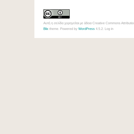
.
Αυτή η σελίδα χορηγείται με άδεια
Creative Commons Attributio
Blix
theme. Powered by
WordPress
4.5.2.
Log in