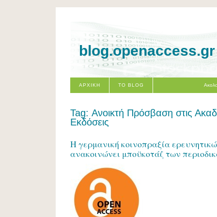
blog.openaccess.gr
ΑΡΧΙΚΗ
ΤΟ BLOG
Ακολο
Tag: Ανοικτή Πρόσβαση στις Ακαδ
Εκδόσεις
Η γερμανική κοινοπραξία ερευνητικώ
ανακοινώνει μποϋκοτάζ των περιοδικώ