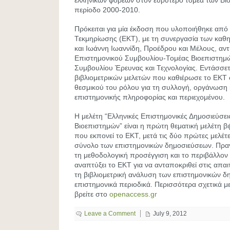
ελληνικών φορέων στον ευρύτερο τομέα των Βι
περίοδο 2000-2010.
Πρόκειται για μία έκδοση που υλοποιήθηκε από
Τεκμηρίωσης (EKT), με τη συνεργασία των καθ
και Ιωάννη Ιωαννίδη, Προέδρου και Μέλους, αντ
Επιστημονικού Συμβουλίου-Τομέας Βιοεπιστημ
Συμβουλίου Έρευνας και Τεχνολογίας. Εντάσσετ
βιβλιομετρικών μελετών που καθιέρωσε το ΕΚΤ 
θεσμικού του ρόλου για τη συλλογή, οργάνωση 
επιστημονικής πληροφορίας και περιεχομένου.
Η μελέτη “Ελληνικές Επιστημονικές Δημοσιεύσε
Βιοεπιστημών” είναι η πρώτη θεματική μελέτη β
που εκπονεί το ΕΚΤ, μετά τις δύο πρώτες μελέ
σύνολο των επιστημονικών δημοσιεύσεων. Πρα
τη μεθοδολογική προσέγγιση και το περιβάλλον 
αναπτύξει το ΕΚΤ για να ανταποκριθεί στις απαι
τη βιβλιομετρική ανάλυση των επιστημονικών δ
επιστημονικά περιοδικά. Περισσότερα σχετικά με
βρείτε στο
openaccess.gr
Leave a Comment
July 9, 2012