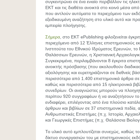
συγκεντρώνει σε ένα ενιαίο περιβάλλον τις ηλεκ
ΕΚΤ και τις διαθέτει ανοικτά στο κοινό μέσα α
που αντλούν αυτόματα το περιεχόμενο των εκδ
εξειδικευμένη αναζήτηση στο υλικό αυτό και πρ
εμπειρία πλοήγησης.
Σήμερα
, στο ΕΚΤ ePublishing φιλοξενείται έγκρι
περιεχόμενο από 12 Έλληνες επιστημονικούς εκ
Ινστιτούτα του Εθνικού Ιδρύματος Ερευνών, το 
Θαλάσσιων Ερευνών, η Χριστιανική Αρχαιολογική 
Συγκεκριμένα, περιλαμβάνονται 8 έγκριτα επιστ
ανοικτής πρόσβασης (που ακολουθούν διαδικασ
αξιολόγησης και ευρετηριάζονται σε διεθνείς βά
περισσότερα από 1.400 επιστημονικά άρθρα σε
καθώς και περισσότερα από 15 ηλεκτρονικά βιβλ
συνεδρίων. Οι αναγνώστες μπορούν να πλοηγη
περίπου 920 συγγραφέων ή να αναζητήσουν το 
ενδιαφέρει, επιλέγοντας από ένα πλούσιο κατά
άρθρων και βιβλίων σε 37 επιστημονικά πεδία, α
Ανθρωπιστικές Επιστήμες (π.χ. Ιστορία, Αρχαιολ
και Γεωργικές Επιστήμες (π.χ. Θαλάσσια Βιολογ
Το υλικό αυτό εμπλουτίζεται συνεχώς, καθώς το
δίκτυο συνεργασιών του με επιστημονικούς εκδ