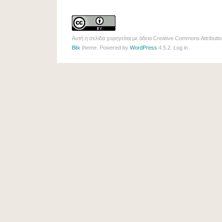
.
Αυτή η σελίδα χορηγείται με άδεια
Creative Commons Attributio
Blix
theme. Powered by
WordPress
4.5.2.
Log in