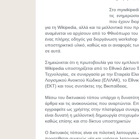
Στο mywikipedi
τις ενημερώσει
που έχουν διο
για τη Wikipedia, αλλά και τα μελλοντικά που πρό
αναμένεται να αρχίσουν από το Φθινόπωρο του
ένας πλήρης οδηγός για διοργάνωση workshop 
υποστηρικτικό υλικό, καθώς και οι αναφορές 
σε αυτά.
Σημειώνεται ότι η πρωτοβουλία για τον εμπλουτ
Wikipedia υποστηρίζεται από το Εθνικό Δίκτυο 
Τεχνολογίας, σε συνεργασία με την Εταιρεία Ελ
Λογισμικού Ανοικτού Κώδικα (ΕΛ/ΛΑΚ), το Εθνι
(ΕΚΤ) και τους συντάκτες της Βικιπαίδειας.
Μέσω του δικτυακού τόπου υπάρχει η δυνατότ
άρθρα και τις ανακοινώσεις που αναρτώνται. Επ
εγγραφείτε ως χρήστης στην πλατφόρμα συνεργ
είναι δυνατή η μελλοντική δημιουργία στοχευμέ
καθώς επίσης και στο δίκτυο υποστηρικτών
O δικτυακός τόπος είναι σε πιλοτική λειτουργία.
προστίθεται συνεχώς νέα και χρήσιμη λειτουργικ