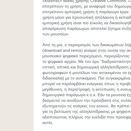
«κλειστές» άδειες χρήσης Creative Commons. Οι
επιτρέπουν τη χρήση, με αναφορά του δημιουργ
επιτρέπουν εμπορική χρήση ή παράγωγα έργα, 
χρήση μόνο για προσωπική απόλαυση ή εκπαιδε
εμπορική χρήση είναι πιο εύκολη να δικαιολογηθ
απαγόρευση παράγωγων αποτελεί ζήτημα συζήτ
των μουσείων.
Από τη μια, ο περιορισμός των δικαιωμάτων λ
(download and remix) αναιρεί στην ουσία την 
μουσειακό ψηφιακό περιεχόμενο, περιορίζοντας 
το ψηφιακό αρχείο. Με τον όρο “διαδραστικότη
οπτική, απτική και δημιουργική αλληλεπίδραση
φωτογραφιών ή μοντέλων του αντικειμένου σε έρ
διδασκαλία) με το αντικείμενο. Πιο συγκεκριμένα
μπορεί να περιλαμβάνει ενέργειες όπως η προβο
μεγέθυνση, η περιστροφή, η εκτύπωση, η ενσ
δημιουργικά παράγωγα κ.ο.κ. Εάν τα μουσεία έ
δεσμευτεί να ανοίξουν την πρόσβαση στις συλλο
εξυπηρετούν τις ανάγκες του κοινού, θα πρέπει
για τη βελτίωση της αλληλεπίδρασης με ψηφιοπο
αξιοποιώντας πλήρως την ευελιξία που προσφέρ
αυτές.