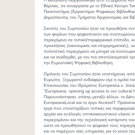
Η εκδήλωση διοργανώθηκε από τη Δημόσια Κεντ
Βέροιας, σε συνεργασία με το Εθνικό Κέντρο Τεκ
Πανεπιστήμιο (Εργαστήριο Ψηφιακών Βιβλιοθηκ
Δημοσίευσης του Τμήματος Αρχειονομίας και Βιβ
Σκοπός του Συμποσίου ήταν να προωθήσει τον
των φορέων που ψηφιοποιούν και συσσωρεύουν
περιεχόμενο σε τοπικό/περιφερειακό επίπεδο, και
προκλήσεις (οικονομικές και επιχειρηματικές), ώ
πολιτιστικό περιεχόμενο να μπορεί να συσσωρευ
και να αναδειχθεί, με τον πιο αποτελεσματικό 
την Ευρωπαϊκή Ψηφιακή Βιβλιοθήκη.
Ομιλητές του Συμποσίου ήταν επιστήμονες από 
Ευρώπη. Ξεχωριστό ενδιαφέρον είχε η ομιλία τ
Επικοινωνίας του Ιδρύματος Europeana κ. Jona
“Europeana: opening up access to our cultural h
Παρουσιάστηκαν, επίσης μεταξύ άλλων, το Δίκ
EuropeanaLocal και το έργο AccessIT. Πρόκειτα
έργα που υποστηρίζουν τοπικές και περιφερειακέ
αρχεία και συλλογές οπτικοακουστικού υλικού 
περιεχομένου και την τεχνολογική κατάρτιση τ
ώστε να προωθήσουν το ψηφιακό τους περιεχό
και να παρέχουν νέες υπηρεσίες για το κοινό το