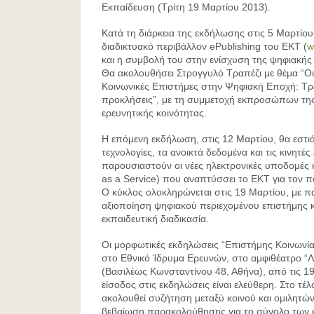
Εκπαίδευση (Τρίτη 19 Μαρτίου 2013).
Κατά τη διάρκεια της εκδήλωσης στις 5 Μαρτίου
διαδικτυακό περιβάλλον ePublishing του ΕΚΤ (
w
και η συμβολή του στην ενίσχυση της ψηφιακής
Θα ακολουθήσει Στρογγυλό Τραπέζι με θέμα “Οι
Κοινωνικές Επιστήμες στην Ψηφιακή Εποχή: Τρ
προκλήσεις”, με τη συμμετοχή εκπροσώπων της
ερευνητικής κοινότητας.
Η επόμενη εκδήλωση, στις 12 Μαρτίου, θα εστιάσ
τεχνολογίες, τα ανοικτά δεδομένα και τις κινητές
παρουσιαστούν οι νέες ηλεκτρονικές υποδομές 
as a Service) που αναπτύσσει το ΕΚΤ για τον πο
Ο κύκλος ολοκληρώνεται στις 19 Μαρτίου, με πα
αξιοποίηση ψηφιακού περιεχομένου επιστήμης κ
εκπαιδευτική διαδικασία.
Οι μορφωτικές εκδηλώσεις “Επιστήμης Κοινωνί
στο Εθνικό Ίδρυμα Ερευνών, στο αμφιθέατρο “
(Βασιλέως Κωνσταντίνου 48, Αθήνα), από τις 19
είσοδος στις εκδηλώσεις είναι ελεύθερη. Στο τέλ
ακολουθεί συζήτηση μεταξύ κοινού και ομιλητών
βεβαίωση παρακολούθησης για το σύνολο των 