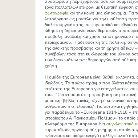
συσσώρευση περιεχομένου, όσο και συμμετέχο
έργα πολλαπλών εταίρων με θεματική έμφαση 
φωτογραφία
και την κοινή μας κληρονομιά. Για 
λειτούργησε ως μοντέλο για την υιοθέτηση προ
διαλειτουργικότητας, σε ευρωπαϊκό και εθνικό 
ώθησε τη δημιουργία νέων θεματικών συσσωρε
προβολή, ανάδειξη και χρήση επιστημονικού ή 
περιεχομένου. Η αδειοδοτική της πολιτική, σε 
της ανοικτής πρόσβασης και τη χρήση αδειών
συνέβαλαν τόσο στη κυκλοφορία του υλικού όσ
των δικαιωμάτων των δημιουργών από αθέμιτη 
χρήση.
Η ομάδα της Europeana είναι βαθιά, ακλόνητα,
ιδεώδους. Το πρώτο πράγμα που βλέπει κάποιο
ιστότοπο της Europeana για επαγγελματίες και 
τους: “Πιστεύουμε ότι η πρόσβαση σε μια κοινή 
μουσική, βιβλία, ταινίες, τέχνη ή κοινωνικό ιστορ
ανθρώπων πιο πλούσιες”. Για αυτό και ηγήθηκ
για παράδειγμα το «Europeana 1914-1918 – επί
ιστορίες του Α’ Παγκοσμίου Πολέμου» το οποίο
πλατφόρμα της Europeana ένα
συγκλονιστικό α
ευρωπαϊκούς οργανισμούς μνήμης το οποίο συγ
ενέπνευσε και ακόμα ενεργά συλλέγει υλικό από 