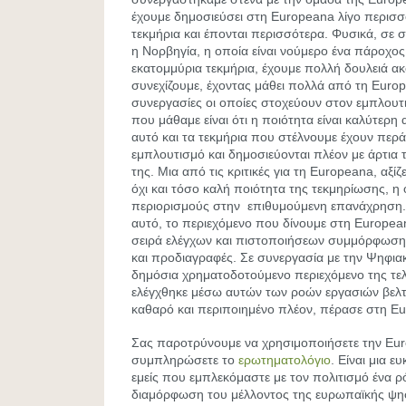
έχουμε δημοσιεύσει στη Europeana λίγο περισσ
τεκμήρια και έπονται περισσότερα. Φυσικά, σε
η Νορβηγία, η οποία είναι νούμερο ένα πάροχο
εκατομμύρια τεκμήρια, έχουμε πολλή δουλειά α
συνεχίζουμε, έχοντας μάθει πολλά από τη Europ
συνεργασίες οι οποίες στοχεύουν στον εμπλου
που μάθαμε είναι ότι η ποιότητα είναι καλύτερη
αυτό και τα τεκμήρια που στέλνουμε έχουν περ
εμπλουτισμό και δημοσιεύονται πλέον με άρτια
της. Μια από τις κριτικές για τη Europeana, αξίζ
όχι και τόσο καλή ποιότητα της τεκμηρίωσης, η 
περιορισμούς στην επιθυμούμενη επανάχρηση. Γ
αυτό, το περιεχόμενο που δίνουμε στη Europea
σειρά ελέγχων και πιστοποιήσεων συμμόρφωση
και προδιαγραφές. Σε συνεργασία με την Ψηφια
δημόσια χρηματοδοτούμενο περιεχόμενο της τε
ελέγχθηκε μέσω αυτών των ροών εργασιών βελτ
καθαρό και περιποιημένο πλέον, πέρασε στη E
Σας παροτρύνουμε να χρησιμοποιήσετε την Eur
συμπληρώσετε το
ερωτηματολόγιο
. Είναι μια ε
εμείς που εμπλεκόμαστε με τον πολιτισμό ένα ρ
διαμόρφωση του μέλλοντος της ευρωπαϊκής ψηφ