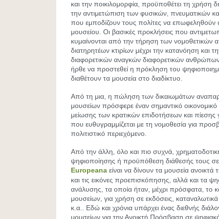
και την ποικιλομορφία, προϋποθέτει τη χρήση δ
την αντιμετώπιση των φυσικών, πνευματικών κα
που εμποδίζουν τους πολίτες να επωφεληθούν α
μουσείου. Οι βασικές προκλήσεις που αντιμετω
κυμαίνονται από την τήρηση των νομοθετικών 
διατηρητέων κτιρίων μέχρι την κατανόηση και τ
διαφορετικών αναγκών διαφορετικών ανθρώπων.
ήρθε να προστεθεί η πρόκληση του ψηφιοποιη
διαθέτουν τα μουσεία στο διαδίκτυο.
Από τη μια, η πώληση των δικαιωμάτων αναπα
μουσείων πρόσφερε έναν σημαντικό οικονομικό 
μείωσης των κρατικών επιδοτήσεων και πίεσης γ
που ευθυγραμμίζεται με τη νομοθεσία για προσ
πολιτιστικό περιεχόμενο.
Από την άλλη, όλο και πιο συχνά, χρηματοδοτι
ψηφιοποίησης ή προϋπόθεση διάθεσής τους σ
Europeana
είναι να δίνουν τα μουσεία ανοικτά
και τις εικόνες προεπισκόπησης, αλλά και τα ψ
ανάλυσης, τα οποία ήταν, μέχρι πρόσφατα, το 
μουσείων, για χρήση σε εκδόσεις, καταναλωτικά
κ.α.. Εδώ και χρόνια υπάρχει ένας διεθνής διάλ
μουσείων για την Ανοικτή Πρόσβαση σε ψηφιακό