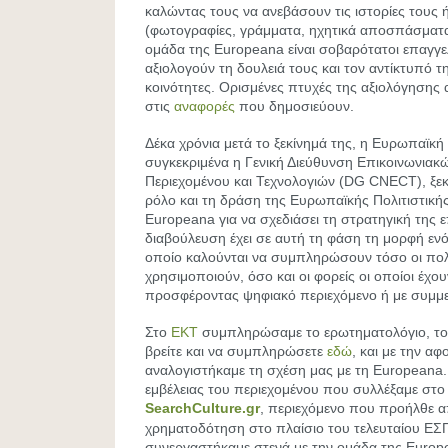
καλώντας τους να ανεβάσουν τις ιστορίες τους 
(φωτογραφίες, γράμματα, ηχητικά αποσπάσματα,
ομάδα της Europeana είναι σοβαρότατοι επαγγελ
αξιολογούν τη δουλειά τους και τον αντίκτυπό τ
κοινότητες. Ορισμένες πτυχές της αξιολόγησης 
στις
αναφορές
που δημοσιεύουν.
Δέκα χρόνια μετά το ξεκίνημά της, η Ευρωπαϊκή
συγκεκριμένα η Γενική Διεύθυνση Επικοινωνιακ
Περιεχομένου και Τεχνολογιών (DG CNECT), ξεκ
ρόλο και τη δράση της Ευρωπαϊκής Πολιτιστική
Europeana για να σχεδιάσει τη στρατηγική της
διαβούλευση έχει σε αυτή τη φάση τη μορφή εν
οποίο καλούνται να συμπληρώσουν τόσο οι πολίτ
χρησιμοποιούν, όσο και οι φορείς οι οποίοι έχο
προσφέροντας ψηφιακό περιεχόμενο ή με συμμε
Στο
ΕΚΤ
συμπληρώσαμε το ερωτηματολόγιο, το 
βρείτε και να συμπληρώσετε
εδώ
, και με την α
αναλογιστήκαμε τη σχέση μας με τη Europeana.
εμβέλειας του περιεχομένου που συλλέξαμε στ
SearchCulture.gr
, περιεχόμενο που προήλθε 
χρηματοδότηση στο πλαίσιο του τελευταίου ΕΣΠ
συνεργαστήκαμε στενά με την ομάδα της Europ