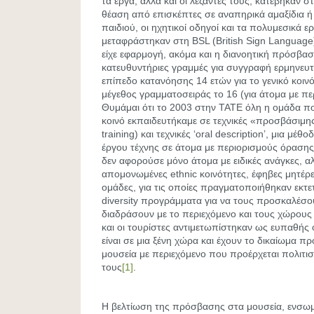
τα έργα, αλλά και οι λεζάντες τους, κατέβηκαν 
θέαση από επισκέπτες σε αναπηρικά αμαξίδια ή
παιδιού, οι ηχητικοί οδηγοί και τα πολυμεσικά 
μεταφράστηκαν στη BSL (Βritish Sign Language) 
είχε εφαρμογή, ακόμα και η διανοητική πρόσβασ
κατευθυντήριες γραμμές για συγγραφή ερμηνευτ
επίπεδο κατανόησης 14 ετών για το γενικό κοινό
μέγεθος γραμματοσειράς το 16 (για άτομα με πε
Θυμάμαι ότι το 2003 στην TATE όλη η ομάδα πο
κοινό εκπαιδευτήκαμε σε τεχνικές «προσβάσιμης
training) και τεχνικές ‘oral description’, μια μέ
έργου τέχνης σε άτομα με περιορισμούς όραση
δεν αφορούσε μόνο άτομα με ειδικές ανάγκες, αλ
απομονωμένες ethnic κοινότητες, έφηβες μητέρε
ομάδες, για τις οποίες πραγματοποιήθηκαν εκτε
diversity προγράμματα για να τους προσκαλέσο
διαδράσουν με το περιεχόμενο και τους χώρους
και οι τουρίστες αντιμετωπίστηκαν ως ευπαθής ο
είναι σε μια ξένη χώρα και έχουν το δικαίωμα πρ
μουσεία με περιεχόμενο που προέρχεται πολιτισ
τους
[1]
.
Η βελτίωση της πρόσβασης στα μουσεία, ενσω