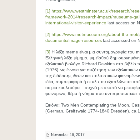
[1]
https://www.westminster.ac.uk/research/rese
framework-2014/research-impact/museums-gall
international-visitor-experience
last access on 
[2]
https://www.metmuseum.org/about-the-met/p
documents/image-resources
last accessed on 
[3]
Η λέξη meme είναι μια συντομογραφία του 
Ελληνική λέξη μίμημα, μιμεϊσθαι) δημιουργημέν
εξελικτικό βιολόγο Richard Dawkins στο βιβλίο 
(1976) ως έννοια για συζήτηση των εξελικτικώ
της διάδοσης ιδεών και πολιτιστικών φαινομένων
ιδέα, συμπεριφορά ή στυλ που εξαπλώνεται απ
σε μια κουλτούρα – συχνά με σκοπό να μεταφέρ
φαινόμενο, θέμα ή νόημα που αντιπροσωπεύει
Εικόνα: Two Men Contemplating the Moon, Casp
(German, Greifswald 1774-1840 Dresden), ca.
November 16, 2017