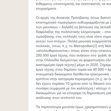
ένθερμους υποστηρικτές και σκεπτικιστές να α
επιχειρήματα.
Οι αρχές της Ανοικτής Πρόσβασης όπως διατυπ
επιστημονικό περιεχόμενο ευθυγραμμίζονται με 
των μουσείων – δηλαδή τη βελτίωση της εκπαίδ
διαφύλαξης της πολιτιστικής κληρονομιάς – επε
πρόσβασης στις συλλογές τους είναι τόσο σημ
αυτών των στόχων. Πολλά μουσεία εναρμονίστη
πολιτικές, όπως π.χ. το Metropolitan
[2]
στη Νέα
«απελευθερώνοντας» όπως είπαν στην επικοιν
200.000 έργα τέχνης που ανήκουν στο ‘public 
στην Ολλανδία δεσμεύτηκε να ψηφιοποιήσει όλες
εκατομμύριο έργα τέχνης) μέχρι το 2020. Σήμε
έργα τέχνης στον δημόσιο τομέα και 40.000 + έρ
πνευματικά δικαιώματα διατίθενται ηλεκτρονικά.
εμπίπτει στην κατηγορία περιορισμού (π.χ. αν ζε
δεν έχουν περάσει 70 χρόνια από το θάνατό του)
συνάψει συμφωνία με τον καλλιτέχνη / κάτοχο 
δικαιωμάτων για να επιτρέψει τη δημοσίευση μι
ανάλυσης στον ιστότοπό του.
Τα περισσότερα μουσεία όμως χρησιμοποιούν μι