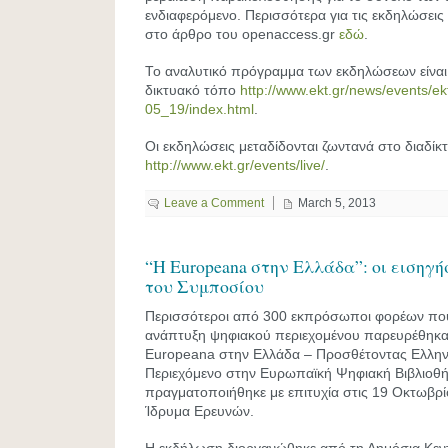
ενδιαφερόμενο. Περισσότερα για τις εκδηλώσεις
στο άρθρο του openaccess.gr
εδώ
.
Το αναλυτικό πρόγραμμα των εκδηλώσεων είναι
δικτυακό τόπο
http://www.ekt.gr/news/events/ek
05_19/index.html
.
Οι εκδηλώσεις μεταδίδονται ζωντανά στο διαδίκ
http://www.ekt.gr/events/live/
.
Leave a Comment
March 5, 2013
“Η Europeana στην Ελλάδα”: οι εισηγήσ
του Συμποσίου
Περισσότεροι από 300 εκπρόσωποι φορέων που
ανάπτυξη ψηφιακού περιεχομένου παρευρέθηκα
Europeana στην Ελλάδα – Προσθέτοντας Ελληνι
Περιεχόμενο στην Ευρωπαϊκή Ψηφιακή Βιβλιοθή
πραγματοποιήθηκε με επιτυχία στις 19 Οκτωβρί
Ίδρυμα Ερευνών.