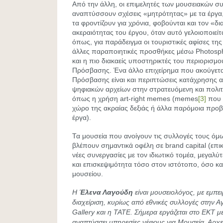
Από την άλλη, οι επιμελητές των μουσειακών συ
αναπτύσσουν σχέσεις «μητρότητας» με τα έργα, 
τα φροντίζουν για χρόνια, φοβούνται και τον «δ
ακεραιότητας του έργου, όταν αυτό γελοιοποιείτα
όπως, για παράδειγμα οι τουριστικές αφίσες της
άλλες παραποιητικές προσθήκες μέσω Photosph
και η πιο διακαείς υποστηρικτές του περιορισμο
Πρόσβασης. Ένα άλλο επιχείρημα που ακούγεται
Πρόσβασης είναι και περιπτώσεις κατάχρησης 
ψηφιακών αρχείων στην στρατευόμενη και πολιτ
όπως η χρήση art-right memes (memes
[3]
που 
χώρο της ακραίας δεξιάς ή άλλα παρόμοια προβ
έργα).
Τα μουσεία που ανοίγουν τις συλλογές τους όμω
βλέπουν σημαντικά οφέλη σε brand capital (επικ
νέες συνεργασίες με τον ιδιωτικό τομέα, μεγαλ
και επισκεψιμότητα τόσο στον ιστότοπο, όσο κ
μουσείου.
H
Έλενα Λαγούδη
είναι μουσειολόγος, με εμπε
διαχείριση, κυρίως από εθνικές συλλογές στην 
Gallery και η
TATE. Σήμερα εργάζεται στο ΕΚΤ μ
αναπτύσσει υπηρεσίες νέφους για Μουσεία, Αρχεί