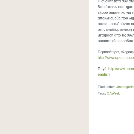
Η ανοικτότητα συνιστά
δικαιότερων συστημάτω
εξίσου σημαντικό για 
αποκλεισμούς που δημι
οποίο προωθούνται συ
στην αναδιοργάνωση τω
μετάβαση από τις συζη
ουσιαστικής προόδου.
Περισσότερες πληροφο
http://www.openacces
Πηγή:
http://www.ope
english
Filed under:
Uncategoriz
Tags:
OAWeek