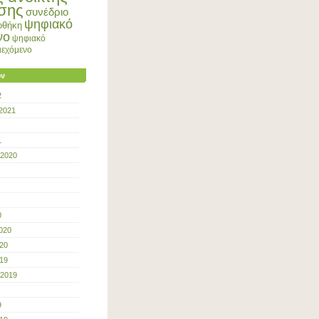
σης
συνέδριο
ψηφιακό
οθήκη
νο
ψηφιακό
ριεχόμενο
ων
2
2021
1
 2020
0
020
20
19
 2019
9