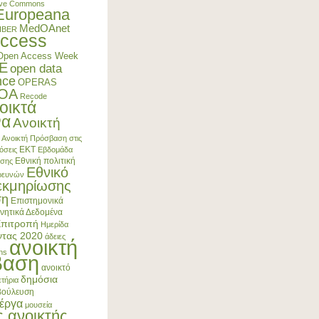
ive Commons
Europeana
MedOAnet
IBER
ccess
Open Access Week
E
open data
nce
OPERAS
4OA
Recode
οικτά
να
Ανοικτή
Ανοικτή Πρόσβαση στις
ΕΚΤ
όσεις
Εβδομάδα
Εθνική πολιτική
ασης
Εθνικό
Ερευνών
εκμηρίωσης
ση
Επιστημονικά
νητικά Δεδομένα
Επιτροπή
Ημερίδα
ντας 2020
άδειες
ανοικτή
ns
βαση
ανοικτό
δημόσια
τήρια
βούλευση
έργα
μουσεία
ς ανοικτής