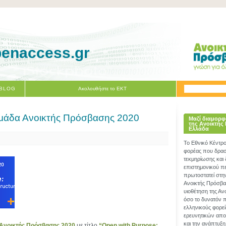
penaccess.gr
 BLOG
Ακολουθήστε το ΕΚΤ
μάδα Ανοικτής Πρόσβασης 2020
Μαζί διαμορφ
της Ανοικτής
Ελλάδα
Το Εθνικό Κέντρ
φορέας που δραστ
τεκμηρίωσης και
επιστημονικού π
πρωτοστατεί στη
Ανοικτής Πρόσβα
υιοθέτηση της Α
όσο το δυνατόν 
ελληνικούς φορεί
ερευνητικών απο
και την ανάπτυξη
 Ανοικτής Πρόσβασης 2020
με τίτλο
“Open with Purpose: