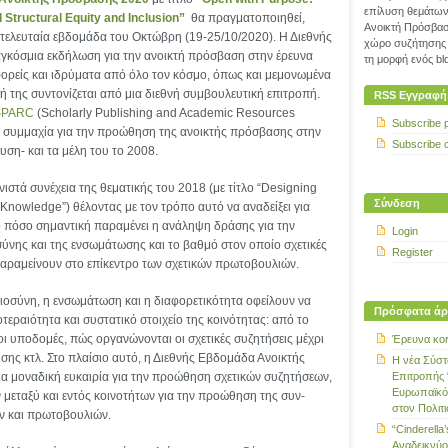
επίλυση θεμάτων 
d Structural Equity and Inclusion”
θα πραγματοποιηθεί,
Ανοικτή Πρόσβασ
 τελευταία εβδομάδα του Οκτώβρη (19-25/10/2020). Η Διεθνής
χώρο συζήτησης 
αγκόσμια εκδήλωση για την ανοικτή πρόσβαση στην έρευνα
τη μορφή ενός blo
φορείς και ιδρύματα από όλο τον κόσμο, όπως και μεμονωμένα
ή της συντονίζεται από μια διεθνή συμβουλευτική επιτροπή.
RSS Εγγραφή
SPARC
(Scholarly Publishing and Academic Resources
Subscribe 
νή συμμαχία για την προώθηση της ανοικτής πρόσβασης στην
Subscribe 
υση- και τα μέλη του το 2008.
ιστά συνέχεια της θεματικής του 2018 (με τίτλο “Designing
Σύνδεση
Knowledge”) θέλοντας με τον τρόπο αυτό να αναδείξει για
το πόσο σημαντική παραμένει η ανάληψη δράσης για την
Login
ύνης και της ενσωμάτωσης και το βαθμό στον οποίο σχετικές
Register
παραμείνουν στο επίκεντρο των σχετικών πρωτοβουλιών.
ιοσύνη, η ενσωμάτωση και η διαφορετικότητα οφείλουν να
Πρόσφατα άρ
εραιότητα και συστατικό στοιχείο της κοινότητας: από το
ι υποδομές, πώς οργανώνονται οι σχετικές συζητήσεις μέχρι
Έρευνα κοι
σης κτλ. Στο πλαίσιο αυτό, η Διεθνής Εβδομάδα Ανοικτής
Η νέα Σύστ
α μοναδική ευκαιρία για την προώθηση σχετικών συζητήσεων,
Επιτροπής 
Ευρωπαϊκό
 μεταξύ και εντός κοινοτήτων για την προώθηση της συν-
στον Πολιτ
 και πρωτοβουλιών.
“Cinderella’
Αναδεικνύο