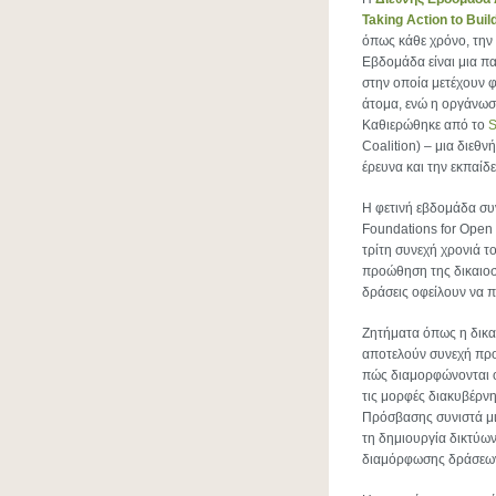
Taking Action to Buil
όπως κάθε χρόνο, την
Εβδομάδα είναι μια π
στην οποία μετέχουν 
άτομα, ενώ η οργάνωσ
Καθιερώθηκε από το
Coalition) – μια διεθ
έρευνα και την εκπαίδε
Η φετινή εβδομάδα συν
Foundations for Open 
τρίτη συνεχή χρονιά 
προώθηση της δικαιοσ
δράσεις οφείλουν να 
Ζητήματα όπως η δικα
αποτελούν συνεχή προτ
πώς διαμορφώνονται ο
τις μορφές διακυβέρνη
Πρόσβασης συνιστά μι
τη δημιουργία δικτύων
διαμόρφωσης δράσεων