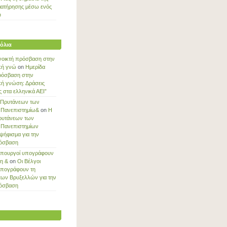
ιατήρησης μέσω ενός
ύ
όλια
νοικτή πρόσβαση στην
κή γνώ
on
Ημερίδα
ρόσβαση στην
κή γνώση: Δράσεις
στα ελληνικά ΑΕΙ”
 Πρυτάνεων των
 Πανεπιστημίω&
on
Η
ρυτάνεων των
 Πανεπιστημίων
ψήφισμα για την
ρόσβαση
Υπουργοί υπογράφουν
ξη &
on
Οι Βέλγοι
υπογράφουν τη
των Βρυξελλών για την
ρόσβαση