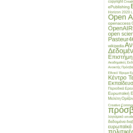
copyright
Creat
ePublishing
Horizon 2020
L
Open A
openaccess
OpenAIR
open scie
Pasteur
Αν
wikipedia
Δεδομέ
Επιστήμη
Ακαδημαϊκές Εκδ
Ανοικτής Πρόσβ
Εθνικό Ίδρυμα 
Κέντρο Τ
Εκπαίδευ
Περιοδικά
Ερευ
Ευρωπαϊκή 
Ορίζο
Μελέτη
Creative Commo
πρόσ
λογισμικό
αποθε
δεδομένα
δια
ευρωπαϊκά 
πολιτικέ