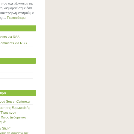
που σχετίζονται με την
η, διαμορφώσαμε ένα
και προβληματισμού με
g....
Περισσότερα
posts via RSS
comments via RSS
θρα
νού SearchCulture.gr
αση της Ευρωπαϊκής
“Προς έναν
 Χώρο Δεδομένων
ισμό”
s Stick”:
ντας τη σημασία της