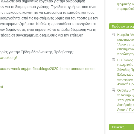
 άλλωστε ένα σημαντικό εργαλείο για την οικοδόμηση
ψηφιακής δ
ν για το διαμοιρασμό γνώσης. Την ίδια στιγμή ωστόσο είναι
παραμυθιο
την παγκόσμια κοινότητα να κατανοήσει τα εμπόδια και τους
ουργούνται από τις υφιστάμενες δομές και τον τρόπο με τον
γκεκριμένα ζητήματα. Καθώς η προσπάθεια επικεντρώνεται
Πρόσφατα σχ
ν δομών αυτό, είναι σημαντικό να υπάρξει δέσμευση για τη
Ημερίδα “Α
τήσεις σε συγκεκριμένες δεσμεύσεις για την επίτευξη
επιστημονι
“Ανοικτή π
επιστημονι
ρίες για την Εβδομάδα Ανοικτής Πρόσβασης:
προώθησης 
sweek.org/
Η Σύνοδος
Ελληνικών
naccessweek.org/profiles/blogs/2020-theme-announcement-
Σύνοδος Π
Ελληνικών
υπογράφει 
Ανοικτή Π
ed
Οι Βέλγοι 
τη Διακήρυ
Υπουργοί 
Διακήρυξη 
Ανοικτή Π
Ετικέτες