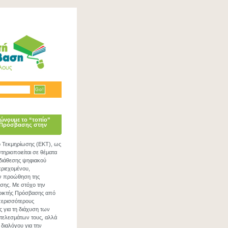
ώνουμε το “τοπίο”
 Πρόσβασης στην
ο Τεκμηρίωσης (ΕΚΤ), ως
ηριοποιείται σε θέματα
 διάθεσης ψηφιακού
εριεχομένου,
ν προώθηση της
σης. Με στόχο την
νοικτής Πρόσβασης από
περισσότερους
ς για τη διάχυση των
τελεσμάτων τους, αλλά
 διαλόγου για την