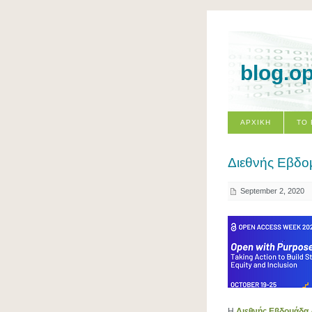
blog.o
ΑΡΧΙΚΗ
ΤΟ
Διεθνής Εβδο
September 2, 2020
Η
Διεθνής Εβδομάδα