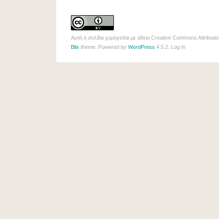
.
Αυτή η σελίδα χορηγείται με άδεια
Creative Commons Attributio
Blix
theme. Powered by
WordPress
4.5.2.
Log in