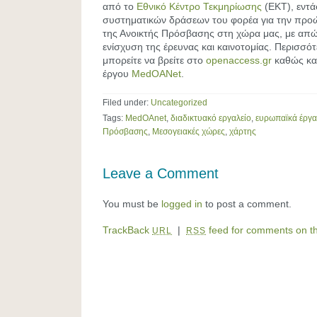
από το
Eθνικό Κέντρο Τεκμηρίωσης
(ΕΚΤ), εντά
συστηματικών δράσεων του φορέα για την προ
της Ανοικτής Πρόσβασης στη χώρα μας, με απώ
ενίσχυση της έρευνας και καινοτομίας. Περισσό
μπορείτε να βρείτε στο
openaccess.gr
καθώς κα
έργου
MedOANet
.
Filed under:
Uncategorized
Tags:
MedOAnet
,
διαδικτυακό εργαλείο
,
ευρωπαϊκά έργα
Πρόσβασης
,
Μεσογειακές χώρες
,
χάρτης
Leave a Comment
You must be
logged in
to post a comment.
TrackBack
|
feed for comments on th
URL
RSS