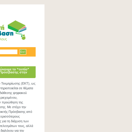
ώνουμε το “τοπίο”
 Πρόσβασης στην
ο Τεκμηρίωσης (ΕΚΤ), ως
ηριοποιείται σε θέματα
 διάθεσης ψηφιακού
εριεχομένου,
ν προώθηση της
σης. Με στόχο την
νοικτής Πρόσβασης από
περισσότερους
ς για τη διάχυση των
τελεσμάτων τους, αλλά
 διαλόγου για την