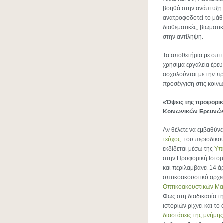
βοηθά στην ανάπτυξη 
ανατροφοδοτεί το μάθη
διαθεματικές, βιωματι
στην αντίληψη.
Τα αποθετήρια με οπτι
χρήσιμα εργαλεία έρευ
ασχολούνται με την πρ
προσέγγιση στις κοινω
«Όψεις της προφορικ
Κοινωνικών Ερευνώ
Αν θέλετε να εμβαθύνετ
τεύχος
του περιοδικο
εκδίδεται μέσω της
Υπη
στην Προφορική Ιστορί
και περιλαμβάνει 14 ά
οπτικοακουστικό αρχε
Οπτικοακουστικών Μαρ
Φως στη διαδικασία τ
ιστοριών ρίχνει και το
διαστάσεις της μνήμης