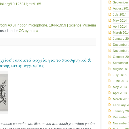
September
.doi.org/10.12681/grsr.9185
August 201
July 2014
May 2014
coni AXBT ribbon microphone, 1944-1959 | Science Museum
April 2014
censed under
CC by-nc-sa
March 201
January 20
December 
November 
October 20
χείου’: ανοικτά αρχεία για το προσφυγικό &
September
ρονης ιστοριογραφίας
August 201
July 2013
June 2013
May 2013
April 2013
March 201
February 2
January 20
December 
November 
but these countries are like uncles who touch you when you’re