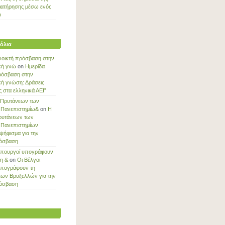
ιατήρησης μέσω ενός
ύ
όλια
νοικτή πρόσβαση στην
κή γνώ
on
Ημερίδα
ρόσβαση στην
κή γνώση: Δράσεις
στα ελληνικά ΑΕΙ”
 Πρυτάνεων των
 Πανεπιστημίω&
on
Η
ρυτάνεων των
 Πανεπιστημίων
ψήφισμα για την
ρόσβαση
Υπουργοί υπογράφουν
ξη &
on
Οι Βέλγοι
υπογράφουν τη
των Βρυξελλών για την
ρόσβαση