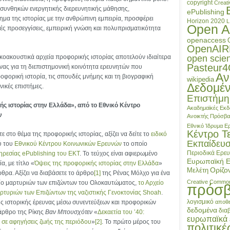
copyright
Creat
συνθηκών ενεργητικής διερευνητικής μάθησης,
ePublishing
μα της ιστορίας με την ανθρώπινη εμπειρία, προσφέρει
Horizon 2020
L
Open A
κές προσεγγίσεις, εμπειρική γνώση και πολυπρισματικότητα
openaccess
OpenAIR
κοακουστικά αρχεία προφορικής ιστορίας αποτελούν ιδιαίτερα
open scie
Pasteur
νας για τη διεπιστημονική κοινότητα ερευνητών που
Αν
οφορική ιστορία, τις σπουδές μνήμης και τη βιογραφική
wikipedia
Δεδομέ
νικές επιστήμες.
Επιστήμη
ής ιστορίας στην Ελλάδα», από το Eθνικό Κέντρο
Ακαδημαϊκές Εκδ
ν
Ανοικτής Πρόσβ
Εθνικό Ίδρυμα 
Κέντρο Τ
ε στο θέμα της προφορικής ιστορίας, αξίζει να δείτε το
ειδικό
Εκπαίδευ
ύ του
Eθνικού Κέντρου Κοινωνικών Ερευνών
το οποίο
Περιοδικά
Ερευ
ρεσίας ePublishing του ΕΚΤ
. Το τεύχος είναι αφιερωμένο
Ευρωπαϊκή 
α, με τίτλο «
Όψεις της προφορικής ιστορίας στην Ελλάδα
»
Ορίζο
Μελέτη
ρθρα. Αξίζει να διαβάσετε το άρθρο
[1]
της Ρένας Μόλχο για ένα
Creative Commo
ίο μαρτυριών των επιζώντων του Ολοκαυτώματος,
το Αρχείο
πρόσ
τυριών των Επιζώντων της ναζιστικής Γενοκτονίας Shoah
.
λογισμικό
ης ιστορικής έρευνας μέσω συνεντεύξεων και προφορικών
αποθε
δεδομένα
δια
 άρθρο της Ρίκης
Βαν Μπουσχότεν
«
Δεκαετία του ’40:
ευρωπαϊκά 
 σε αφηγήσεις ζωής της περιόδου
»
[2]
. Το πρώτο μέρος του
πολιτικέ