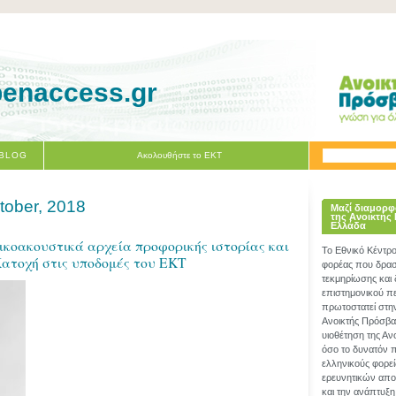
penaccess.gr
 BLOG
Ακολουθήστε το ΕΚΤ
tober, 2018
Μαζί διαμορφ
της Ανοικτής
Ελλάδα
κοακουστικά αρχεία προφορικής ιστορίας και
Το Εθνικό Κέντρ
Κατοχή στις υποδομές του ΕΚΤ
φορέας που δραστ
τεκμηρίωσης και
επιστημονικού π
πρωτοστατεί στη
Ανοικτής Πρόσβα
υιοθέτηση της Α
όσο το δυνατόν 
ελληνικούς φορεί
ερευνητικών απο
και την ανάπτυξη