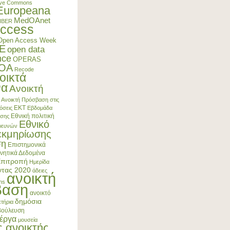
ive Commons
Europeana
MedOAnet
IBER
ccess
Open Access Week
E
open data
nce
OPERAS
4OA
Recode
οικτά
να
Ανοικτή
Ανοικτή Πρόσβαση στις
ΕΚΤ
όσεις
Εβδομάδα
Εθνική πολιτική
ασης
Εθνικό
Ερευνών
εκμηρίωσης
ση
Επιστημονικά
νητικά Δεδομένα
Επιτροπή
Ημερίδα
ντας 2020
άδειες
ανοικτή
ns
βαση
ανοικτό
δημόσια
τήρια
βούλευση
έργα
μουσεία
ς ανοικτής