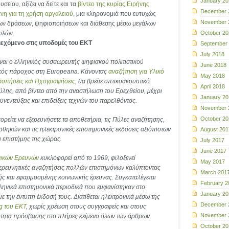
January 20
σείου, αξίζει να δείτε και τα
βίντεο της κυρίας Ειρήνης
December 
η για τη χρήση αργαλειού
, μια κληρονομιά που ευτυχώς
November 
ιων δράσεων, ψηφιοποιήσεων και διάθεσης μέσω μεγάλων
υλών.
October 20
ριεχόμενο στις υποδομές του ΕΚΤ
September
July 2018
ναι ο ελληνικός συσσωρευτής ψηφιακού πολιτιστικού
June 2018
ικός πάροχος στη
Europeana. Κάνοντας
αναζήτηση για Υλικό
May 2018
κοπήσεις και Ηχογραφήσεις
, θα βρείτε οπτικοακουστικό
April 2018
ύλης, από βίντεο από την αναστήλωση του Ερεχθείου, μέχρι
January 20
υνεντεύξεις και επιδείξεις τεχνών του παρελθόντος.
November 
October 20
ρείτε να εξερευνήσετε τα αποθετήρια, τις Πύλες αναζήτησης,
οθηκών και τις ηλεκτρονικές επιστημονικές εκδόσεις αξιόπιστων
August 201
 επιστήμης της χώρας.
July 2017
June 2017
νικών Ερευνών
κυκλοφορεί από το 1969, φιλοξενεί
May 2017
 ερευνητικές αναζητήσεις πολλών επιστημόνων καλύπτοντας
March 201
ς και εφαρμοσμένης κοινωνικής έρευνας. Συγκαταλέγεται
February 2
ληνικά επιστημονικά περιοδικά που εμφανίστηκαν στο
January 20
ε την έντυπη έκδοσή τους. Διατίθεται ηλεκτρονικά μέσω της
December 
g του ΕΚΤ
, χωρίς χρέωση στους συγγραφείς και στους
November 
ότητα πρόσβασης στο πλήρες κείμενο όλων των άρθρων.
October 20