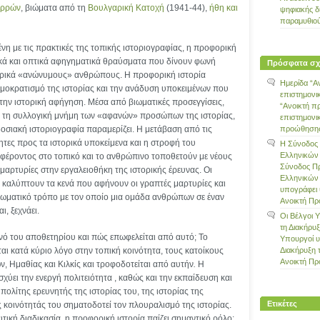
ερρών
, βιώματα από τη
Βουλγαρική Κατοχή
(1941-44),
ήθη και
ψηφιακής δ
παραμυθιο
η με τις πρακτικές της τοπικής ιστοριογραφίας, η προφορική
τικά και οπτικά αφηγηματικά θραύσματα που δίνουν φωνή
Πρόσφατα σχ
ορικά «ανώνυμους» ανθρώπους. Η προφορική ιστορία
Ημερίδα “Α
ημοκρατισμό της ιστορίας και την ανάδυση υποκειμένων που
επιστημονι
 την ιστορική αφήγηση. Μέσα από βιωματικές προσεγγίσεις,
“Ανοικτή π
ει τη συλλογική μνήμη των «αφανών» προσώπων της ιστορίας,
επιστημονι
οσιακή ιστοριογραφία παραμερίζει. Η μετάβαση από τις
προώθησης 
τες προς τα ιστορικά υποκείμενα και η στροφή του
Η Σύνοδος
Ελληνικών
αφέροντος στο τοπικό και το ανθρώπινο τοποθετούν με νέους
Σύνοδος Π
μαρτυρίες στην εργαλειοθήκη της ιστορικής έρευνας. Οι
Ελληνικών
 καλύπτουν τα κενά που αφήνουν οι γραπτές μαρτυρίες και
υπογράφει 
ιωματικό τρόπο με τον οποίο μια ομάδα ανθρώπων σε έναν
Ανοικτή Π
ι, ξεχνάει.
Οι Βέλγοι 
τη Διακήρυ
ινό του αποθετηρίου και πώς επωφελείται από αυτό; Το
Υπουργοί 
ι κατά κύριο λόγο στην τοπική κοινότητα, τους κατοίκους
Διακήρυξη 
Ανοικτή Π
, Ημαθίας και Κιλκίς και τροφοδοτείται από αυτήν
.
Η
σχύει την ενεργή πολιτειότητα , καθώς και την εκπαίδευση και
πολίτης ερευνητής της ιστορίας του, της ιστορίας της
Ετικέτες
ης κοινότητάς του σηματοδοτεί τον πλουραλισμό της ιστορίας.
υτική διαδικασία, η προφορική ιστορία παίζει σημαντικό ρόλο: