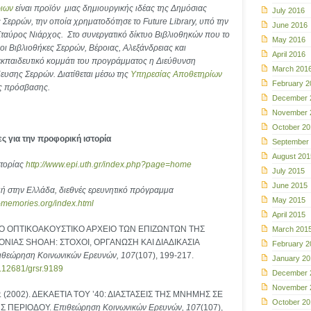
ριων
είναι προϊόν μιας δημιουργικής ιδέας της Δημόσιας
July 2016
ς Σερρών, την οποία χρηματοδότησε το
Future
Library, υπό την
June 2016
Σταύρος Νιάρχος. Στο συνεργατικό δίκτυο Βιβλιοθηκών που το
May 2016
οι Βιβλιοθήκες Σερρών, Βέροιας, Αλεξάνδρειας και
April 2016
εκπαιδευτικό κομμάτι του προγράμματος η Διεύθυνση
March 201
υσης Σερρών. Διατίθεται μέσω της
Υπηρεσίας Αποθετηρίων
February 2
ς πρόσβασης.
December 
November 
October 20
ς για την προφορική ιστορία
September
August 201
τορίας
http://www.epi.uth.gr/index.php?page=home
July 2015
June 2015
ή στην Ελλάδα, διεθνές ερευνητικό πρόγραμμα
May 2015
-memories.org/index.html
April 2015
. ΤΟ ΟΠΤΙΚΟΑΚΟΥΣΤΙΚΟ ΑΡΧΕΙΟ ΤΩΝ ΕΠΙΖΩΝΤΩΝ ΤΗΣ
March 201
ΝΙΑΣ SHOAH: ΣΤΟΧΟΙ, ΟΡΓΑΝΩΣΗ ΚΑΙ ΔΙΑΔΙΚΑΣΙΑ
February 2
ιθεώρηση Κοινωνικών Ερευνών, 107
(107), 199-217.
January 20
10.12681/grsr.9189
December 
November 
. (2002). ΔΕΚΑΕΤΙΑ ΤΟΥ ’40: ΔΙΑΣΤΑΣΕΙΣ ΤΗΣ ΜΝΗΜΗΣ ΣΕ
October 20
Σ ΠΕΡΙΟΔΟΥ.
Επιθεώρηση Κοινωνικών Ερευνών, 107
(107),