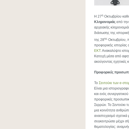
η
H 27
Οκτωβρίου καθ
Κληρονομιάς
από την
αρχειακής κληρονομιά
διάσωσης της ιστορική
ης
της 28
Οκτωβρίου, π
προφορικής ιστορίας 
ΕΚΤ
. Ανακαλύψτε ιστο
Κατοχή μέσα από αφηγ
ακούγοντας ηχητικές 
Προφορικές προσωπι
Το
Σεντούκι των e-στο
Είναι μια ιστοριογρα
και ενός συνεργατικο
προφορικές προσωπικέ
Σερρών. Το Σεντούκι τ
μια κοινότητα ανθρώπω
αναστοχασμό σχετικά μ
συγκεντρώσει μέχρι σ
θεματολογίας: αναμνή