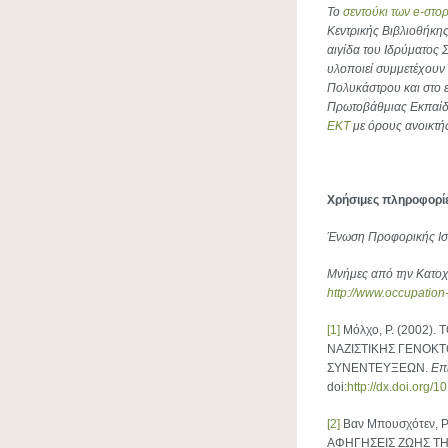
Το
σεντούκι των
e-στο
Κεντρικής Βιβλιοθήκη
αιγίδα του Ιδρύματος 
υλοποιεί συμμετέχουν 
Πολυκάστρου και στο 
Πρωτοβάθμιας Εκπαίδε
ΕΚΤ
με όρους ανοικτή
Χρήσιμες πληροφορίε
Ένωση Προφορικής Ισ
Μνήμες από την Κατοχ
http://www.occupation
[1]
Μόλχο, Ρ. (2002)
ΝΑΖΙΣΤΙΚΗΣ ΓΕΝΟΚΤΟ
ΣΥΝΕΝΤΕΥΞΕΩΝ.
Επ
doi:
http://dx.doi.org/
[2]
Βαν Μπουσχότεν, Ρ
ΑΦΗΓΗΣΕΙΣ ΖΩΗΣ ΤΗ