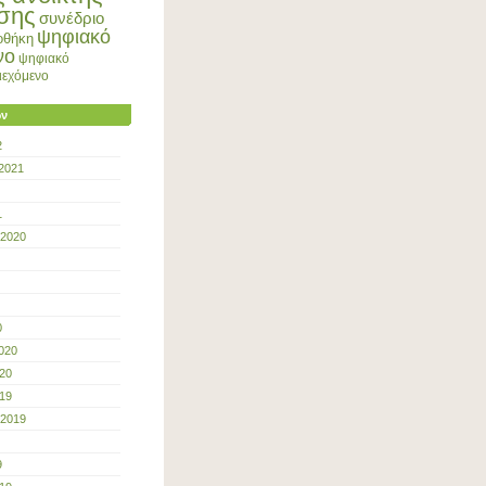
σης
συνέδριο
ψηφιακό
οθήκη
νο
ψηφιακό
ριεχόμενο
ων
2
2021
1
 2020
0
020
20
19
 2019
9