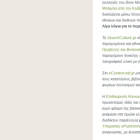
συλλογές του ίδιου Μου
Μπάμπα από την Κοζάν
διασώζεται μέσω τέτο
εθνικών και διεθνών π
Λίγα λόγια για το πε
Το
SearchCulture.
gr
εί
περιεχομένου και εθν
Προβολής και Βιντεοσ
περιεχόμενο ποικίλης 
λαογραφικό υλικό με σ
Στο
eContent.
ekt.
gr
μπο
τους καταλόγους βιβλι
φορέων πολιτισμού και
Η
Επιθεώρηση Κοινω
πρωτοπόρες ιδέες και
ευρύ φάσμα της βασική
ανάμεσα στα πρώτα ελ
διαδίκτυο παράλληλα μ
Υπηρεσίας
ePublishin
αναγνώστες, με δυνατ