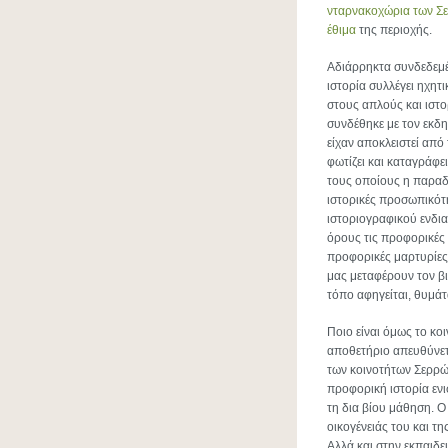
νταρνακοχώρια των Σ
έθιμα
της περιοχής.
Αδιάρρηκτα συνδεδεμέν
ιστορία συλλέγει ηχη
στους απλούς και ιστ
συνδέθηκε με τον εκδ
είχαν αποκλειστεί από
φωτίζει και καταγράφ
τους οποίους η παραδ
ιστορικές προσωπικότη
ιστοριογραφικού ενδι
όρους τις προφορικές 
προφορικές μαρτυρίες
μας μεταφέρουν τον β
τόπο αφηγείται, θυμάτα
Ποιο είναι όμως το κο
αποθετήριο απευθύνετα
των κοινοτήτων Σερρών
προφορική ιστορία ενι
τη δια βίου μάθηση. Ο 
οικογένειάς του και τ
Αλλά και στην εκπαιδε