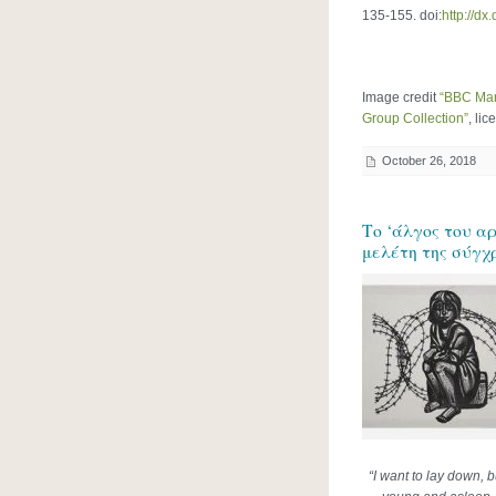
135-155. doi:
http://dx
Image credit
“BBC Mar
Group Collection”
, li
October 26, 2018
Το ‘άλγος του αρ
μελέτη της σύγχ
“I want to lay down, 