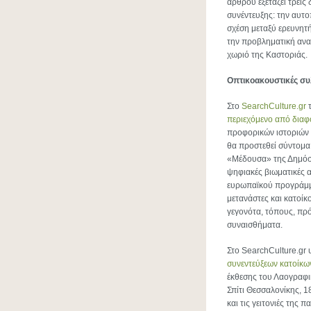
άρθρου εξετάζει τρεις
συνέντευξης: την αυτ
σχέση μεταξύ ερευνητή
την προβληματική ανα
χωριό της Καστοριάς.
Οπτικοακουστικές συ
Στο
SearchCulture.gr
τ
περιεχόμενο από διαφο
προφορικών ιστοριών τ
θα προστεθεί σύντομα
«Μέδουσα» της Δημόσι
ψηφιακές βιωματικές α
ευρωπαϊκού προγράμμ
μετανάστες και κατοίκ
γεγονότα, τόπους, πρ
συναισθήματα.
Στο SearchCulture.gr
συνεντεύξεων κατοίκω
έκθεσης του Λαογραφι
Σπίτι Θεσσαλονίκης, 18
και τις γειτονιές της 