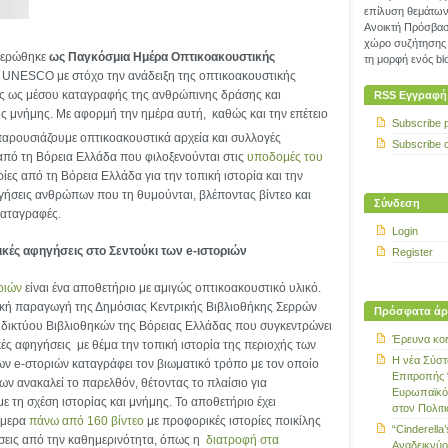
επίλυση θεμάτων 
Ανοικτή Πρόσβασ
χώρο συζήτησης 
ιερώθηκε
ως Παγκόσμια Ημέρα Οπτικοακουστικής
τη μορφή ενός blo
 UNESCO με στόχο την ανάδειξη της οπτικοακουστικής
ς ως μέσου καταγραφής της ανθρώπινης δράσης και
RSS Εγγραφή
ς μνήμης. Με αφορμή την ημέρα αυτή, καθώς και την επέτειο
Subscribe 
αρουσιάζουμε οπτικοακουστικά αρχεία και συλλογές
Subscribe 
από τη Βόρεια Ελλάδα που φιλοξενούνται στις
υποδομές του
ρίες από τη Βόρεια Ελλάδα για την τοπική ιστορία και την
ήσεις ανθρώπων που τη θυμούνται, βλέποντας βίντεο και
Σύνδεση
καταγραφές.
Login
κές αφηγήσεις στο Σεντούκι των
e
-ιστοριών
Register
ριών
είναι ένα αποθετήριο με αμιγώς οπτικοακουστικό υλικό.
φική παραγωγή της Δημόσιας Κεντρικής Βιβλιοθήκης Σερρών
Πρόσφατα άρ
ύ δικτύου Βιβλιοθηκών της Βόρειας Ελλάδας που συγκεντρώνει
Έρευνα κοι
ς αφηγήσεις με θέμα την τοπική ιστορία της περιοχής των
Η νέα Σύστ
ων e-στοριών καταγράφει τον βιωματικό τρόπο με τον οποίο
Επιτροπής 
ν ανακαλεί το παρελθόν, θέτοντας το πλαίσιο για
Ευρωπαϊκό
ε τη σχέση ιστορίας και μνήμης. Το αποθετήριο έχει
στον Πολιτ
ήμερα
πάνω από 160 βίντεο
με προφορικές ιστορίες ποικίλης
“Cinderella’
σεις από την καθημερινότητα, όπως η
διατροφή στα
Αναδεικνύο