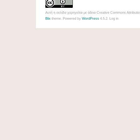
.
Αυτή η σελίδα χορηγείται με άδεια
Creative Commons Attributio
Blix
theme. Powered by
WordPress
4.5.2.
Log in