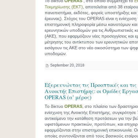
Το δίκτυο
OPERAS
, στο οποίο συμμετέχει το
Ε
Τεκμηρίωσης (ΕΚΤ)
, αποτελείται από 38 εταίρου
πανεπιστήμια, εκδότες, φορείς υποστήριξης κα
έρευνας). Στόχος του OPERAS είναι η ενίσχυσ
επιστημονική πληροφορία μέσω καινοτόμων και
ερευνητικών υποδομών για τις Ανθρωπιστικές κ
(ΑΚΕ), που εφαρμόζουν νέες προσεγγίσεις και ε
μέτρησης του αντίκτυπου των ερευνητικών απο
εισάγουν τις ΑΚΕ στο νέο οικοσύστημα των ψηφ
υποδομών.
September 20, 2018
Εξερευνώντας τις Προοπτικές και τις
Ανοικτής Επιστήμης: οι Ομάδες Εργασ
OPERAS (α’ μέρος)
Το δίκτυο
OPERAS
, στο πλαίσιο των δραστηριο
ενίσχυση της Ανοικτής Επιστήμης, συγκρότησε 
αντικείμενο την κατάθεση προτάσεων για την β
υφιστάμενων πρακτικών, προτύπων, και επιχει
εφαρμόζονται στην επιστημονική επικοινωνία. Οι
οποίες συντονίζονται από τους βασικούς εταίρο