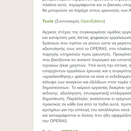
πλαίσιο αυτό, περιγράφονται και οι βασικές υ
θα μπορούσε να παρέχει στους ερευνητές των 
Tools
(Συντονισμός
OpenEdition
)
Αρχικός στόχος της συγκεκριμένης ομάδας εργα
και κατάρτιση μιας λίστας ψηφιακών εργαλείων
δράσεων που πρέπει να γίνουν ώστε να μεγιστο
αξιοποίησής τους από το OPERAS, στο πλαίσιο 
παροχής υπηρεσιών προς ερευνητές. Προκρίνετ
που βασίζονται σε ανοικτό λογισμικό και υποστη
τεχνικών ή/και χρηστών. Υπό αυτή την οπτική,
υπαρχόντων εργαλείων έρευνας και η συγκρότη
«εργαλειοθήκης» φαίνεται να είναι οι ενδεδειγμέν
κάλυψη των αναγκών και εξελίξεων στον τομέα 
δημοσιεύσεων. Το κείμενο εργασίας διακρίνει τρ
έκδοσης: αξιολόγηση, (συνεργατική) επεξεργασί
δημοσίευση. Παράλληλα, αναλύονται οι τρέχουσ
πρακτικές σε κάθε ένα από τα πεδία αυτά, προτεί
κριτηρίων για την επιλογή του κατάλληλου κατ
και καταγράφονται οι λύσεις που ήδη εφαρμόζον
του OPERAS.