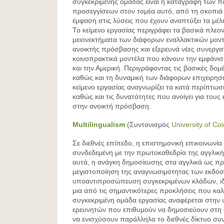
συγκεκριμένης ομάδας είναι η καταγραφή των 
προσεγγίσεων στον τομέα αυτό, από τη σκοπιά 
έμφαση στις λύσεις που έχουν αναπτύξει τα μέ
Το κείμενο εργασίας περιγράφει τα βασικά πλεο
μειονεκτήματα των διάφορων εναλλακτικών μοντέ
ανοικτής πρόσβασης και εξερευνά νέες συνεργα
κοινοπρακτικά μοντέλα που κάνουν την εμφάνι
και την Αμερική. Περιγράφοντας τις βασικές δομέ
καθώς και τη δυναμική των διάφορων επιχειρησ
κείμενο εργασίας αναγνωρίζει τα κατά περίπτω
καθώς και τις δυνατότητες που ανοίγει για τους
στην ανοικτή πρόσβαση.
Multilingualism
(Συντονισμός
University of Co
Σε διεθνές επίπεδο, η επιστημονική επικοινωνία
συνδεδεμένη με την πρωτοκαθεδρία της αγγλικ
αυτά, η ανάγκη δημοσίευσης στα αγγλικά ως π
μεγιστοποίηση της αναγνωσιμότητας των εκδόσ
υποαντιπροσώπευση συγκεκριμένων κλάδων, ιδι
μια από τις σημαντικότερες προκλήσεις που καλεί
συγκεκριμένη ομάδα εργασίας αναφέρεται στην
ερευνητών που επιθυμούν να δημοσιεύουν στη 
να ενισχύσουν παράλληλα το διεθνές δίκτυο συ