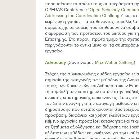
παρουσίασαν τα πρώτα τους συμπεράσματα αρχ
OPERAS Conference
“Open Scholarly Communi
Addressing the Coordination Challenge
” και, σ
κειμένων εργασίας – απευθύνοντας παράλληλα
συμμετοχής σε φορείς που επιθυμούν να συμβ
διαμόρφωση των προτάσεων του δικτύου για την
Επιστήμης. Στο παρόν, πρώτο τμήμα της σχετι
περιγράφονται το αντικείμενο και τα συμπερά
εργασίας:
Advocacy
(Συντονισμός
Max Weber Stiftung
)
Στόχος της συγκεκριμένης ομάδας εργασίας είναι
σημασία της εισαγωγής των μεθόδων της Ανοικ
τομείς των Κοινωνικών και Ανθρωπιστικών Επισ
τη συμβολή των επιστημών αυτών στην ανάδει
ανοικτής επιστημονικής επικοινωνίας. Το σχετικ
τονίζει την ανάγκη για την εισαγωγή μεθόδων ε
δημοσίευσης που ανταποκρίνονται στις τρέχουσ
πρόσβαση, διαφάνεια και χρήση ελεύθερων εργα
κείμενο εργασίας προσφέρει κατανοητές και τεκ
σε ζητήματα αξιολόγησης και διάχυσης της έρε
αξιόπιστων μεθόδων και κινήτρων για την υιοθ
ανοικτής πρόσβασης και πνευματικής ιδιοκτησία