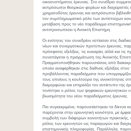
οικοσυστήματος έρευνας. Στο συνέδριο συμμετε
εκπρόσωποι θεσμικών φορέων και διαχειριστές
χρηματοδότες έρευνας και εκπρόσωποι βιβλιοθ
τον συμπληρωματικό ρόλο των αντίστοιχων κοι
μετάβαση προς το νέο παράδειγμα επιστημονικ
αντιπροσωπεύει η Ανοικτή Επιστήμη.
Οι ενότητες του συνεδρίου εστίασαν στις διαδι
νέων και συνεργατικών προτύπων έρευνας, παρ
πρόσφατες εξελίξεις, τις ευκαιρίες αλλά και τις
συνεπάγεται η πραγμάτωση της Ανοικτής Επιστ
Πραγματοποιήθηκαν παρουσιάσεις από διακεκριμ
οποίοι αναφέρθηκαν στις διεθνείς εξελίξεις στον
προβάλλοντας παραδείγματα που υπογραμμίζου
τους οποίους η κουλτούρα της ανοικτότητας στ
διαμορφώνει και επηρεάζει τον αντίκτυπο της έ
τονίστηκε ο ρόλος των ψηφιακών ερευνητικών
βιωσιμότητα του νέου παραδείγματος έρευνας.
Πιο συγκεκριμένα, παρουσιάστηκαν τα δίκτυα κα
παρέχονται στην ερευνητική κοινότητα, με έμφα
συμβολή των διάφορων κοινοτήτων πρακτικής, α
ρόλος των ερευνητών ως παραγωγών και διαχει
επιστημονικής πληροφορίας. Παράλληλα, παρο