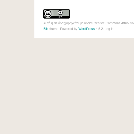
.
Αυτή η σελίδα χορηγείται με άδεια
Creative Commons Attributio
Blix
theme. Powered by
WordPress
4.5.2.
Log in