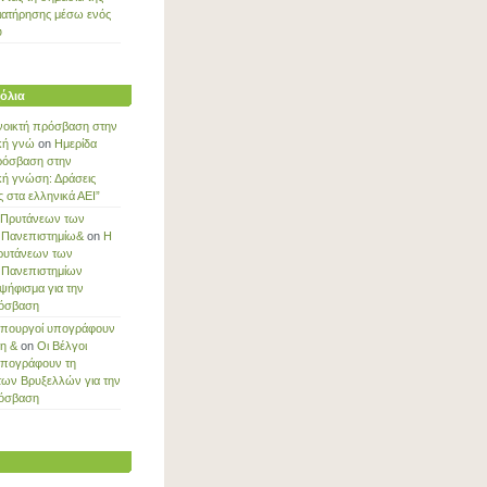
ιατήρησης μέσω ενός
ύ
όλια
νοικτή πρόσβαση στην
κή γνώ
on
Ημερίδα
ρόσβαση στην
κή γνώση: Δράσεις
στα ελληνικά ΑΕΙ”
 Πρυτάνεων των
 Πανεπιστημίω&
on
Η
ρυτάνεων των
 Πανεπιστημίων
ψήφισμα για την
ρόσβαση
Υπουργοί υπογράφουν
ξη &
on
Οι Βέλγοι
υπογράφουν τη
των Βρυξελλών για την
ρόσβαση