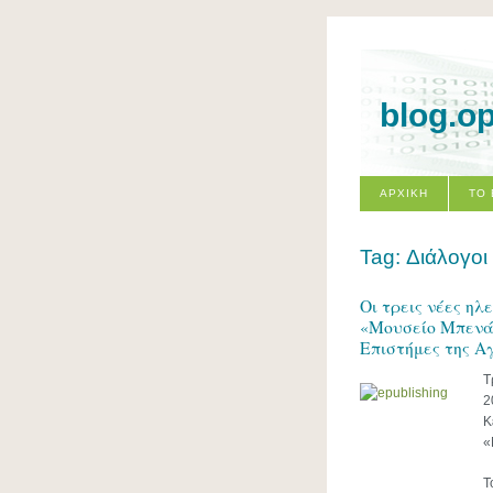
blog.o
ΑΡΧΙΚΗ
ΤΟ
Tag: Διάλογοι
Οι τρεις νέες ηλ
«Μουσείο Μπενάκ
Επιστήμες της Α
Τ
2
Κ
«
Τ