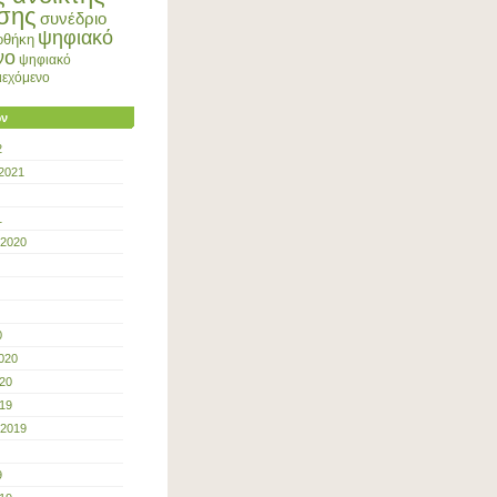
σης
συνέδριο
ψηφιακό
οθήκη
νο
ψηφιακό
ριεχόμενο
ων
2
2021
1
 2020
0
020
20
19
 2019
9