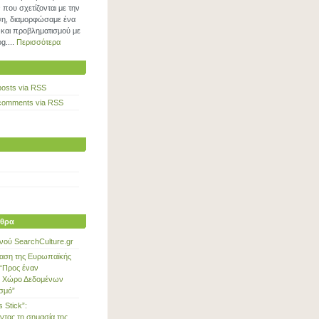
που σχετίζονται με την
η, διαμορφώσαμε ένα
και προβληματισμού με
g....
Περισσότερα
posts via RSS
comments via RSS
θρα
νού SearchCulture.gr
αση της Ευρωπαϊκής
“Προς έναν
 Χώρο Δεδομένων
ισμό”
s Stick”:
ντας τη σημασία της