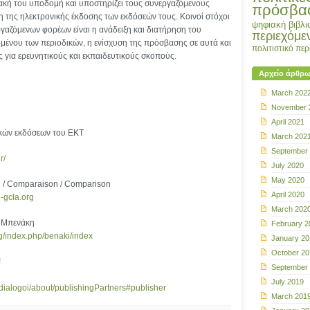
υακή του υποδομή και υποστηρίζει τους συνεργαζόμενους
πρόσβα
ση της ηλεκτρονικής έκδοσης των εκδόσεών τους. Κοινοί στόχοι
ψηφιακή βιβλι
γαζόμενων φορέων είναι η ανάδειξη και διατήρηση του
περιεχόμε
μένου των περιοδικών, η ενίσχυση της πρόσβασης σε αυτά και
πολιτιστικό πε
ς για ερευνητικούς και εκπαιδευτικούς σκοπούς.
Αρχείο άρθρ
March 202
November 
April 2021
κών εκδόσεων του ΕΚΤ
March 202
September
r/
July 2020
May 2020
η / Comparaison / Comparison
April 2020
-gcla.org
March 202
ο Μπενάκη
February 2
rg/index.php/benaki/index
January 20
October 20
!
September
July 2019
/dialogoi/about/publishingPartners#publisher
March 201