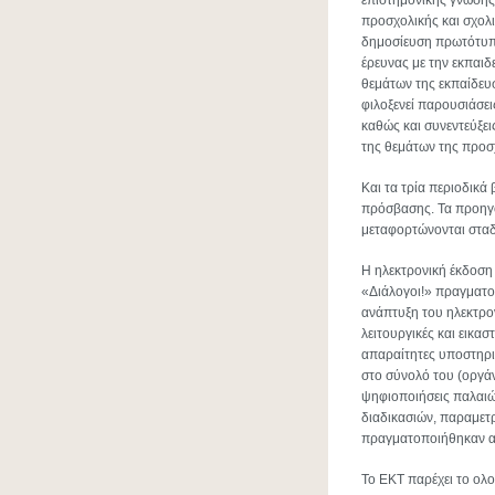
επιστημονικής γνώσης 
προσχολικής και σχολι
δημοσίευση πρωτότυπω
έρευνας με την εκπαι
θεμάτων της εκπαίδευ
φιλοξενεί παρουσιάσε
καθώς και συνεντεύξει
της θεμάτων της προσχ
Και τα τρία περιοδικά 
πρόσβασης. Τα προηγο
μεταφορτώνονται σταδ
Η ηλεκτρονική έκδοση
«Διάλογοι!» πραγματο
ανάπτυξη του ηλεκτρον
λειτουργικές και εικα
απαραίτητες υποστηρικ
στο σύνολό του (οργά
ψηφιοποιήσεις παλαιώ
διαδικασιών, παραμετ
πραγματοποιήθηκαν α
Το ΕΚΤ παρέχει το ολ