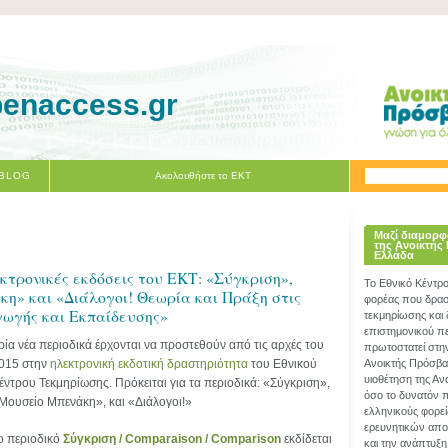
penaccess.gr
 BLOG
Ακολουθήστε το ΕΚΤ
Μαζί διαμορφ
της Ανοικτής
Ελλάδα
εκτρονικές εκδόσεις του ΕΚΤ: «Σύγκριση»,
Το Εθνικό Κέντρ
η» και «Διάλογοι! Θεωρία και Πράξη στις
φορέας που δραστ
γωγής και Εκπαίδευσης»
τεκμηρίωσης και
επιστημονικού π
ρία νέα περιοδικά έρχονται να προστεθούν από τις αρχές του
πρωτοστατεί στη
015 στην
ηλεκτρονική εκδοτική δραστηριότητα
του Εθνικού
Ανοικτής Πρόσβα
υιοθέτηση της Α
έντρου Τεκμηρίωσης. Πρόκειται για τα περιοδικά: «Σύγκριση»,
όσο το δυνατόν 
Μουσείο Μπενάκη», και «Διάλογοι!»
ελληνικούς φορεί
ερευνητικών απο
ο περιοδικό
Σύγκριση / Comparaison / Comparison
εκδίδεται
και την ανάπτυξη