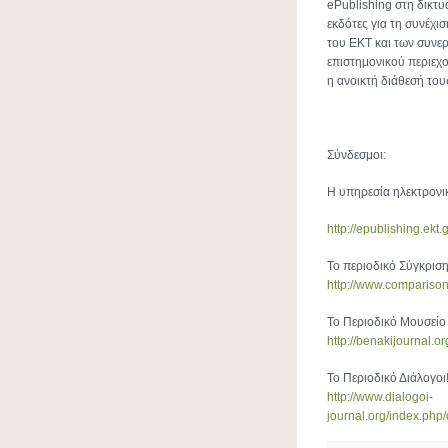
ePublishing στη δικτ
εκδότες για τη συνέχι
του ΕΚΤ και των συνερ
επιστημονικού περιεχο
η ανοικτή διάθεσή του
Σύνδεσμοι:
Η υπηρεσία ηλεκτρονι
http://epublishing.ekt.g
Το περιοδικό Σύγκρισ
http://www.comparison
Το Περιοδικό Μουσεί
http://benakijournal.o
Το Περιοδικό Διάλογοι
http://www.dialogoi-
journal.org/index.php