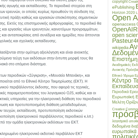
που παράγεται στον ελληνικό και διεθνή χώρο της
copyright
Creat
κής αγωγής και εκπαίδευσης. Το περιοδικό στοχεύει στη
ePublishing
ν ερευνών, οι οποίες κυρίως προωθούν τη σύνδεση της
Horizon 2020
L
Open A
δευτική πράξη καθώς και εργασιών επισκόπησης σημαντικών
σης. Εκτός της επιστημονικής αρθρογραφίας, το περιοδικό θα
openaccess
OpenAIR
ις και εργασίες νέων ερευνητών, καινοτόμων προγραμμάτων,
open scie
ς και ανταποκρίσεις από συνέδρια και ημερίδες που άπτονται
Pasteur
ολικής και σχολικής εκπαίδευσης.
Αν
wikipedia
Δεδομέ
βασίζονται στην ομότιμη αξιολόγηση και είναι ανοικτής
Επιστήμη
ύμενα τεύχη των εκδόσεων στην έντυπη μορφή τους θα
ιακά στο επόμενο διάστημα.
Ακαδημαϊκές Εκδ
Ανοικτής Πρόσβ
 των περιοδικών «Σύγκριση», «Μουσείο Μπενάκη», και
Εθνικό Ίδρυμα 
Κέντρο Τ
ποιείται από το Εθνικό Κέντρο Τεκμηρίωσης (ΕΚΤ). Η
Εκπαίδευ
ικού περιβάλλοντος έκδοσης, που αφορά τις τεχνικές,
Περιοδικά
Ερευ
στικές παραμετροποιήσεις του λογισμικού OJS, καθώς και οι
Ευρωπαϊκή 
τικές υπηρεσίες για την ηλεκτρονική διάθεση του περιοδικού
Ορίζο
Μελέτη
νωση και προτυποποιημένη διάθεση μεταδεδομένων,
Creative Commo
ν τευχών, εκπαίδευση, προτυποποίηση εκδοτικών
πρόσ
ροποίηση ηλεκτρονικού περιβάλλοντος περιοδικού κ.λπ.)
λογισμικό
αποθε
πό την ομάδα ηλεκτρονικών εκδόσεων του ΕΚΤ.
δεδομένα
δια
ευρωπαϊκά 
οκληρωμένο ηλεκτρονικό εκδοτικό περιβάλλον ΕΚΤ
πολιτικέ