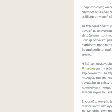
α
Γραμματολογίας και δη
λογοτεχνίας με ξένες λο
εκδίδεται στην αρχή κ
Το περιοδικό δέχεται γ
συναφή με το αντικείμ
εξετάζει κατά περίπτω
μόνο ηλεκτρονικά, μέ
διατίθενται προς το π
θα εμπλουτίζεται στα
τευχών.
Η δεύτερη συνεργασία
Μπενάκη
για την έκδ
περιοδικού του. Το πε
συλλογών του Μουσείο
συντελείται με επίκεν
πρωτότυπες επιστημονι
των συλλογών του, κα
Στις σελίδες του φιλοξ
συνοδεύονται από αγγλ
του Μουσείου είναι ποι