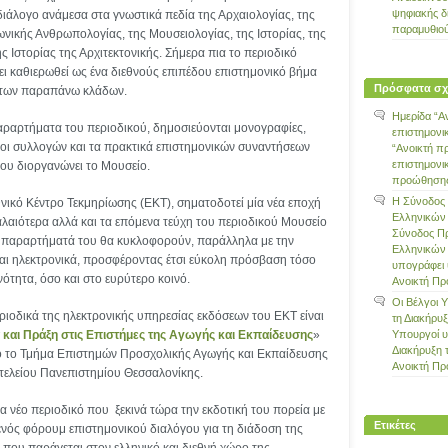
ψηφιακής δ
 διάλογο ανάμεσα στα γνωστικά πεδία της Αρχαιολογίας, της
παραμυθιο
νικής Ανθρωπολογίας, της Μουσειολογίας, της Ιστορίας, της
ης Ιστορίας της Αρχιτεκτονικής. Σήμερα πια το περιοδικό
ει καθιερωθεί ως ένα διεθνούς επιπέδου επιστημονικό βήμα
Πρόσφατα σχ
 των παραπάνω κλάδων.
Ημερίδα “Α
παραρτήματα του περιοδικού, δημοσιεύονται μονογραφίες,
επιστημονι
γοι συλλογών και τα πρακτικά επιστημονικών συναντήσεων
“Ανοικτή π
επιστημονι
που διοργανώνει το Μουσείο.
προώθησης 
Η Σύνοδος
νικό Κέντρο Τεκμηρίωσης (ΕΚΤ), σηματοδοτεί μία νέα εποχή
Ελληνικών
παλαιότερα αλλά και τα επόμενα τεύχη του περιοδικού Μουσείο
Σύνοδος Π
 παραρτήματά του θα κυκλοφορούν, παράλληλα με την
Ελληνικών
και ηλεκτρονικά, προσφέροντας έτσι εύκολη πρόσβαση τόσο
υπογράφει 
νότητα, όσο και στο ευρύτερο κοινό.
Ανοικτή Π
Οι Βέλγοι 
εριοδικά της ηλεκτρονικής υπηρεσίας εκδόσεων του ΕΚΤ είναι
τη Διακήρυ
 και Πράξη στις Επιστήμες της Αγωγής και Εκπαίδευσης
»
Υπουργοί 
Διακήρυξη 
πό το Τμήμα Επιστημών Προσχολικής Αγωγής και Εκπαίδευσης
Ανοικτή Π
οτελείου Πανεπιστημίου Θεσσαλονίκης.
ένα νέο περιοδικό που ξεκινά τώρα την εκδοτική του πορεία με
Ετικέτες
ενός φόρουμ επιστημονικού διαλόγου για τη διάδοση της