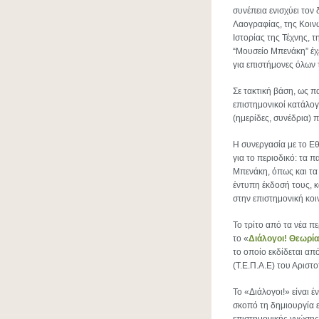
συνέπεια ενισχύει τον
Λαογραφίας, της Κοινω
Ιστορίας της Τέχνης, τ
“Μουσείο Μπενάκη” έχ
για επιστήμονες όλων
Σε τακτική βάση, ως 
επιστημονικοί κατάλο
(ημερίδες, συνέδρια) 
Η συνεργασία με το Εθ
για το περιοδικό: τα 
Μπενάκη, όπως και τα
έντυπη έκδοσή τους, 
στην επιστημονική κοι
Το τρίτο από τα νέα π
το «
Διάλογοι! Θεωρία
το οποίο εκδίδεται α
(Τ.Ε.Π.Α.Ε) του Αριστ
Το «Διάλογοι!» είναι 
σκοπό τη δημιουργία 