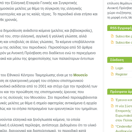
πό την Ελληνική Εταιρεία Γενικής και Συγκριτικής
επίλυση θεμάτων 
Ανοικτή Πρόσβασ
μοσιεύει μελέτες με θέμα τη σύγκριση της ελληνικής
χώρο συζήτησης 
γοτεχνίες και με τις καλές τέχνες. Το περιοδικό είναι ετήσιο και
τη μορφή ενός blo
άθε χρονιάς.
RSS Εγγραφή
ια δημοσίευση ανέκδοτα κείμενα (μελέτες και βιβλιοκρισίες),
ενό του, στην ελληνική, αγγλική ή γαλλική γλώσσα, αλλά
Subscribe 
ση και υποβολές σε άλλες γλώσσες. Τα κείμενα υποβάλλονται
Subscribe 
σω της σελίδας του περιοδικού. Περισσότερα από 50 άρθρα
αρόν με Ανοικτή Πρόσβαση στο διαδίκτυο ενώ το περιεχόμενο
διακά και μέσω της ψηφιοποίησης των παλαιότερων έντυπων
Σύνδεση
Login
Register
 του Εθνικού Κέντρου Τεκμηρίωσης είναι με το
Μουσείο
οση σε ηλεκτρονική μορφή του ετήσιου επιστημονικού
ριοδικό εκδίδεται από το 2001 και στόχο έχει την προβολή των
υ και την προώθηση της επιστημονικής έρευνας που
Πρόσφατα άρ
τρο τις συλλογές του Μουσείου. Στο περιοδικό περιλαμβάνονται
Έρευνα κοι
κές μελέτες με θέμα ή σημείο αφετηρίας αντικείμενα ή αρχεία
Η νέα Σύστ
θώς και τα ετήσια πεπραγμένα των ερευνητικών του τμημάτων.
Επιτροπής 
Ευρωπαϊκό
ενούνται ελληνικά και ξενόγλωσσα κείμενα, τα οποία
στον Πολιτ
ική ή ελληνική περίληψη, αντίστοιχα. Δεδομένου ότι το υλικό
“Cinderella’
κίλο, διαχρονικό και διαπολιτισμικό, το περιοδικό κατά
Αναδεικνύο