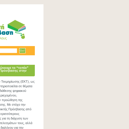
ώνουμε το “τοπίο”
 Πρόσβασης στην
ο Τεκμηρίωσης (ΕΚΤ), ως
ηριοποιείται σε θέματα
 διάθεσης ψηφιακού
εριεχομένου,
ν προώθηση της
σης. Με στόχο την
νοικτής Πρόσβασης από
περισσότερους
ς για τη διάχυση των
τελεσμάτων τους, αλλά
 διαλόγου για την