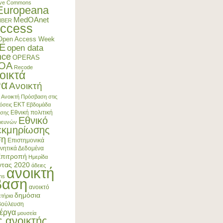
ive Commons
Europeana
MedOAnet
IBER
ccess
Open Access Week
E
open data
nce
OPERAS
4OA
Recode
οικτά
να
Ανοικτή
Ανοικτή Πρόσβαση στις
ΕΚΤ
όσεις
Εβδομάδα
Εθνική πολιτική
ασης
Εθνικό
Ερευνών
εκμηρίωσης
ση
Επιστημονικά
νητικά Δεδομένα
Επιτροπή
Ημερίδα
ντας 2020
άδειες
ανοικτή
ns
βαση
ανοικτό
δημόσια
τήρια
βούλευση
έργα
μουσεία
ς ανοικτής