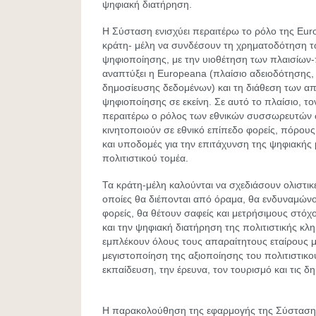
ψηφιακή διατήρηση.
Η Σύσταση ενισχύει περαιτέρω το ρόλο της Euro
κράτη- μέλη να συνδέσουν τη χρηματοδότηση 
ψηφιοποίησης, με την υιοθέτηση των πλαισίων
αναπτύξει η Europeana (πλαίσιο αδειοδότησης, 
δημοσίευσης δεδομένων) και τη διάθεση των α
ψηφιοποίησης σε εκείνη. Σε αυτό το πλαίσιο, τονί
περαιτέρω ο ρόλος των εθνικών συσσωρευτών
κινητοποιούν σε εθνικό επίπεδο φορείς, πόρους,
και υποδομές για την επιτάχυνση της ψηφιακής
πολιτιστικού τομέα.
Τα κράτη-μέλη καλούνται να σχεδιάσουν ολιστικέ
οποίες θα διέπονται από όραμα, θα ενδυναμώνο
φορείς, θα θέτουν σαφείς και μετρήσιμους στόχ
και την ψηφιακή διατήρηση της πολιτιστικής κλη
εμπλέκουν όλους τους απαραίτητους εταίρους μ
μεγιστοποίηση της αξιοποίησης του πολιτιστικ
εκπαίδευση, την έρευνα, τον τουρισμό και τις δη
Η παρακολούθηση της εφαρμογής της Σύστασης 