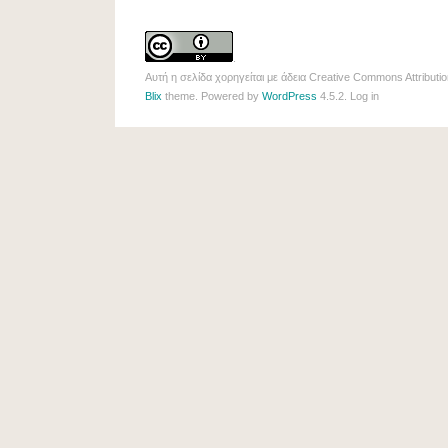
.
Αυτή η σελίδα χορηγείται με άδεια
Creative Commons Attributio
Blix
theme. Powered by
WordPress
4.5.2.
Log in