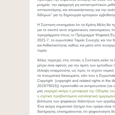
μνημεία, την εφαρμογή μη-καταστρεπτικών μεθ
οπτικοποίησης και αποκατάστασης και την ανά
διδύμων” για τη δημιουργία εμπειριών εμβύθιση
Η Σύσταση επισημαίνει ότι τα Κράτη-Μέλη θα π
για το σκοπό αυτό σημαντικούς οικονομικους 
προγράμματα όπως το Πρόγραμμα Ψηφιακή Ευ
2021-7, το ευρωπαϊκό Ταμείο Συνοχής και τον
και Ανθεκτικότητας καθώς και μέσα από συνεργασ
τομέα.
Άλλες περιοχές στις οποίες η Σύσταση καλεί τ
μέτρα είναι αφενός για την άρση των εμποδίων 
έλλειψη εναρμόνισης ως προς το ισχύον νομικό
τα πνευματικά δικαιώματα, κάτι που η Ευρωπαϊκ
Copyright (copyright and related rights in the di
2019/79015)) προσπαθεί να αντιμετωπίσει (να 
μας
εκκρεμεί ακόμη η μεταφορά της Οδηγίας του
η σχετική προβλεπόμενη καταληκτική ημερομην
βελτίωση των ψηφιακών δεξιοτήτων των εργαζο
Ένα ακόμη σημαντικό ζήτημα που εγείρει είναι 
διατήρησης επισημαίνοντας ότι ψηφιοποίηση δε