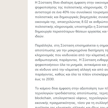
Η Σύσταση δίνει ιδιαίτερη έμφαση στην οικονομ
ψηφιοποίησης της πολιτιστικής κληρονομιάς. Ο 
αντιστοιχεί σε ένα 40% του συνολικού τουρισμο
πολιτιστικές και δημιουργικές βιομηχανίες συνε
οικονομία της, απασχολώντας 8.02 εκ ανθρώπο
πολιτιστικής κληρονομιάς υποστηρίζει η Σύστασ
δημιουργία περισσότερων θέσεων εργασίας και 
ιδεών.
Παράλληλα, στη Σύσταση επισημαίνεται η σημασ
αποτύπωσης για την μακροχρόνια διατήρηση της
κληρονομιάς που κινδυνεύει από την κλιματική 
ανθρωπογενείς παράγοντες. Η Σύσταση ενθαρρ
ψηφιοποιήσουν όλα τα μνημεία, αντικείμενα και
σε κίνδυνο από την κλιματική αλλαγή και από 
παράγοντες, καθώς και όλα τα πλέον επισκέψιμ
έως το 2030.
Το κείμενο δίνει έμφαση στην αξιοποίηση των 
τεχνολογιών τρισδιάστατης αποτύπωσης, τεχνη
blockchain, υπολογιστικού νέφους, τεχνολογιών
εικονικής πραγματικότητας, τόσο για τη συλλογ
πρόληψη της κλιματικής αλλαγής και ιδίως του 