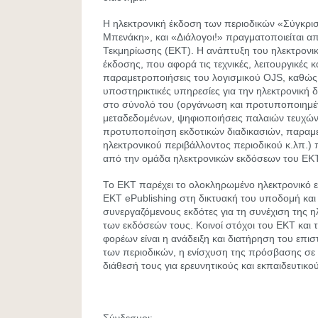
Η ηλεκτρονική έκδοση των περιοδικών «Σύγκρι
Μπενάκη», και «Διάλογοι!» πραγματοποιείται α
Τεκμηρίωσης (ΕΚΤ). Η ανάπτυξη του ηλεκτρονι
έκδοσης, που αφορά τις τεχνικές, λειτουργικές κα
παραμετροποιήσεις του λογισμικού OJS, καθώς 
υποστηρικτικές υπηρεσίες για την ηλεκτρονική 
στο σύνολό του (οργάνωση και προτυποποιημέ
μεταδεδομένων, ψηφιοποιήσεις παλαιών τευχών
προτυποποίηση εκδοτικών διαδικασιών, παραμ
ηλεκτρονικού περιβάλλοντος περιοδικού κ.λπ.
από την ομάδα ηλεκτρονικών εκδόσεων του ΕΚΤ
Το ΕΚΤ παρέχει το ολοκληρωμένο ηλεκτρονικό ε
ΕΚΤ ePublishing στη δικτυακή του υποδομή και
συνεργαζόμενους εκδότες για τη συνέχιση της 
των εκδόσεών τους. Κοινοί στόχοι του ΕΚΤ και
φορέων είναι η ανάδειξη και διατήρηση του επι
των περιοδικών, η ενίσχυση της πρόσβασης σε 
διάθεσή τους για ερευνητικούς και εκπαιδευτικ