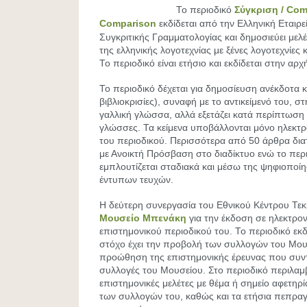
Το περιοδικό
Σύγκριση / Com
Comparison
εκδίδεται από την Ελληνική Εταιρεί
Συγκριτικής Γραμματολογίας και δημοσιεύει μελ
της ελληνικής λογοτεχνίας με ξένες λογοτεχνίες κα
Το περιοδικό είναι ετήσιο και εκδίδεται στην αρχ
Το περιοδικό δέχεται για δημοσίευση ανέκδοτα κε
βιβλιοκρισίες), συναφή με το αντικείμενό του, στ
γαλλική γλώσσα, αλλά εξετάζει κατά περίπτωση
γλώσσες. Τα κείμενα υποβάλλονται μόνο ηλεκτρ
του περιοδικού. Περισσότερα από 50 άρθρα δια
με Ανοικτή Πρόσβαση στο διαδίκτυο ενώ το περ
εμπλουτίζεται σταδιακά και μέσω της ψηφιοποί
έντυπων τευχών.
Η δεύτερη συνεργασία του Εθνικού Κέντρου Τεκ
Μουσείο Μπενάκη
για την έκδοση σε ηλεκτρο
επιστημονικού περιοδικού του. Το περιοδικό εκδ
στόχο έχει την προβολή των συλλογών του Μουσ
προώθηση της επιστημονικής έρευνας που συντελ
συλλογές του Μουσείου. Στο περιοδικό περιλα
επιστημονικές μελέτες με θέμα ή σημείο αφετηρία
των συλλογών του, καθώς και τα ετήσια πεπρα