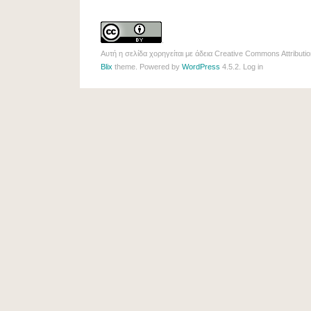
.
Αυτή η σελίδα χορηγείται με άδεια
Creative Commons Attributio
Blix
theme. Powered by
WordPress
4.5.2.
Log in