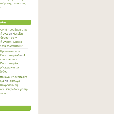
ιατήρησης μέσω ενός
ύ
όλια
νοικτή πρόσβαση στην
κή γνώ
on
Ημερίδα
ρόσβαση στην
κή γνώση: Δράσεις
στα ελληνικά ΑΕΙ”
 Πρυτάνεων των
 Πανεπιστημίω&
on
Η
ρυτάνεων των
 Πανεπιστημίων
ψήφισμα για την
ρόσβαση
Υπουργοί υπογράφουν
ξη &
on
Οι Βέλγοι
υπογράφουν τη
των Βρυξελλών για την
ρόσβαση