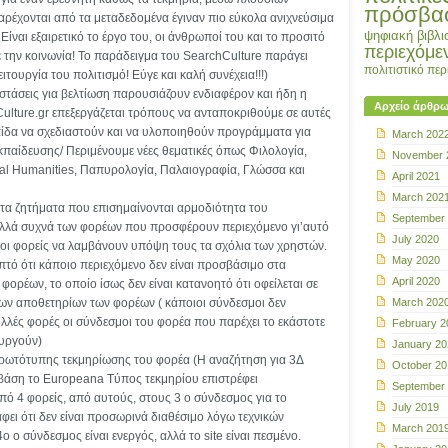
πρόσβα
ρέχονται από τα μεταδεδομένα έγιναν πιο εύκολα ανιχνεύσιμα
ψηφιακή βιβλι
Είναι εξαιρετικό το έργο του, οι άνθρωποί του και το προσιτό
περιεχόμε
ε την κοινωνία! Το παράδειγμα του SearchCulture παράγει
πολιτιστικό πε
ιτουργία του πολιτισμό! Εύγε και καλή συνέχεια!!!)
στάσεις για βελτίωση παρουσιάζουν ενδιαφέρον και ήδη η
Αρχείο άρθρ
ulture.gr επεξεργάζεται τρόπους να ανταποκριθούμε σε αυτές
πίδα να σχεδιαστούν και να υλοποιηθούν προγράμματα για
March 202
εκπαίδευσης/ Περιμένουμε νέες θεματικές όπως Φιλολογία,
November 
tal Humanities, Παπυρολογία, Παλαιογραφία, Γλώσσα και
April 2021
March 202
 τα ζητήματα που επισημαίνονται αρμοδιότητα του
September
αλλά συχνά των φορέων που προσφέρουν περιεχόμενο γι’αυτό
July 2020
ι οι φορείς να λαμβάνουν υπόψη τους τα σχόλια των χρηστών.
May 2020
ληπτό ότι κάποιο περιεχόμενο δεν είναι προσβάσιμο στα
April 2020
φορέων, το οποίο ίσως δεν είναι κατανοητό ότι οφείλεται σε
των αποθετηρίων των φορέων ( κάποιοι σύνδεσμοι δεν
March 202
λλές φορές οι σύνδεσμοι του φορέα που παρέχει το εκάστοτε
February 2
ουργούν)
January 20
πρωτότυπης τεκμηρίωσης του φορέα (Η αναζήτηση για 3Δ
October 20
 βάση το Europeana Tύπος τεκμηρίου επιστρέφει
September
ό 4 φορείς, από αυτούς, στους 3 ο σύνδεσμος για το
July 2019
φει ότι δεν είναι προσωρινά διαθέσιμο λόγω τεχνικών
March 201
ο ο σύνδεσμος είναι ενεργός, αλλά το site είναι πεσμένο.