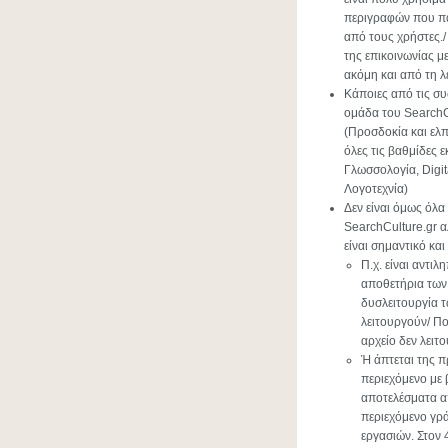
περιγραφών που πα
από τους χρήστες./ 
της επικοινωνίας μ
ακόμη και από τη λε
Κάποιες από τις συ
ομάδα του SearchC
(Προσδοκία και ελ
όλες τις βαθμίδες 
Γλωσσολογία, Digi
Λογοτεχνία)
Δεν είναι όμως όλα
SearchCulture.gr 
είναι σημαντικό κα
Π.χ. είναι αντι
αποθετήρια των 
δυσλειτουργία 
λειτουργούν/ Πο
αρχείο δεν λειτ
Ή άπτεται της 
περιεχόμενο με
αποτελέσματα απ
περιεχόμενο γρά
εργασιών. Στον 4