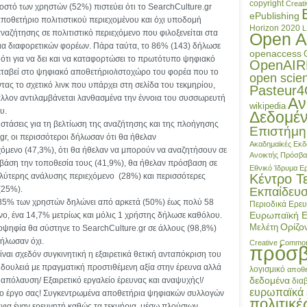
copyright
Creat
στό των χρηστών (52%) πιστεύει ότι το SearchCulture.gr
ePublishing
αποθετήριο πολιτιστικού περιεχομένου και όχι υποδομή
Horizon 2020
L
αζήτησης σε πολιτιστικό περιεχόμενο που φιλοξενείται στα
Open A
α διαφορετικών φορέων. Πάρα ταύτα, το 86% (143) δήλωσε
openaccess
ό ότι για να δει και να καταφορτώσει το πρωτότυπο ψηφιακό
OpenAIR
μεταβεί στο ψηφιακό αποθετήριο/ιστοχώρο του φορέα που το
open scie
ας το σχετικό λινκ που υπάρχει στη σελίδα του τεκμηρίου,
Pasteur
άλλον αντιλαμβάνεται λανθασμένα την έννοια του συσσωρευτή
Αν
wikipedia
υ.
Δεδομέ
στάσεις για τη βελτίωση της αναζήτησης και της πλοήγησης
Επιστήμη
gr, οι περισσότεροι δήλωσαν ότι θα ήθελαν
Ακαδημαϊκές Εκδ
χόμενο (47,3%), ότι θα ήθελαν να μπορούν να αναζητήσουν σε
Ανοικτής Πρόσβ
 βάση την τοποθεσία τους (41,9%), θα ήθελαν πρόσβαση σε
Εθνικό Ίδρυμα 
αλύτερης ανάλυσης περιεχόμενο (28%) και περισσότερες
Κέντρο Τ
 (25%).
Εκπαίδευ
 85% των χρηστών δηλώνει από αρκετά (50%) έως πολύ 58
Περιοδικά
Ερευ
Ευρωπαϊκή 
ο, ένα 14,7% μετρίως και μόλις 1 χρήστης δήλωσε καθόλου.
Ορίζο
Μελέτη
οψηφία θα σύστηνε το SearchCulture.gr σε άλλους (98,8%)
δήλωσαν όχι.
Creative Commo
πρόσ
είναι σχεδόν συγκινητική η εξαιρετικά θετική ανταπόκριση του
 δουλειά με πραγματική προστιθέμενη αξία στην έρευνα αλλά
λογισμικό
αποθε
δεδομένα
απόλαυση/ Εξαιρετικό εργαλείο έρευνας και αναψυχής!/
δια
ευρωπαϊκά 
το έργο σας! Συγκεντρωμένα αποθετήρια ψηφιακών συλλογών
πολιτικέ
 για έναν ερευνητή καθώς τα τεκμήρια, μέσω πλούσιων