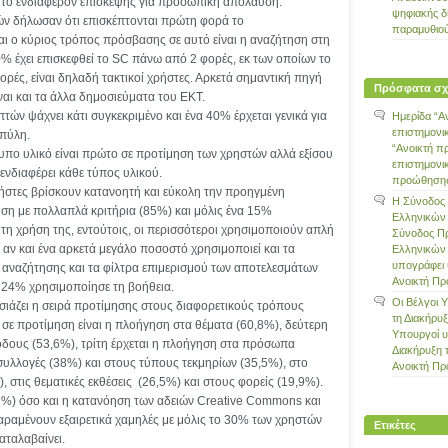
αι το ενδιαφέρον επίσκεψης για προσωπική απόλαυση.
ψηφιακής δ
ν δήλωσαν ότι επισκέπτονται πρώτη φορά το
παραμυθιο
αι ο κύριος τρόπος πρόσβασης σε αυτό είναι η αναζήτηση στη
% έχει επισκεφθεί το SC πάνω από 2 φορές, εκ των οποίων το
ές, είναι δηλαδή τακτικοί χρήστες. Αρκετά σημαντική πηγή
Πρόσφατα σχ
ναι και τα άλλα δημοσιεύματα του ΕΚΤ.
τών ψάχνει κάτι συγκεκριμένο και ένα 40% έρχεται γενικά για
Ημερίδα “Α
επιστημονι
 πύλη.
“Ανοικτή π
τυπο υλικό είναι πρώτο σε προτίμηση των χρηστών αλλά εξίσου
επιστημονι
ενδιαφέρει κάθε τύπος υλικού.
προώθησης 
ρήστες βρίσκουν κατανοητή και εύκολη την προηγμένη
Η Σύνοδος
ση με πολλαπλά κριτήρια (85%) και μόλις ένα 15%
Ελληνικών
 τη χρήση της, εντούτοις, οι περισσότεροι χρησιμοποιούν απλή
Σύνοδος Π
αν και ένα αρκετά μεγάλο ποσοστό χρησιμοποιεί και τα
Ελληνικών
υπογράφει 
 αναζήτησης και τα φίλτρα επιμερισμού των αποτελεσμάτων
Ανοικτή Π
α 24% χρησιμοποίησε τη βοήθεια.
Οι Βέλγοι 
ιάζει η σειρά προτίμησης στους διαφορετικούς τρόπους
τη Διακήρυ
σε προτίμηση είναι η πλοήγηση στα θέματα (60,8%), δεύτερη
Υπουργοί 
ιόδους (53,6%), τρίτη έρχεται η πλοήγηση στα πρόσωπα
Διακήρυξη 
 συλλογές (38%) και στους τύπους τεκμηρίων (35,5%), στο
Ανοικτή Π
, στις θεματικές εκθέσεις (26,5%) και στους φορείς (19,9%).
2%) όσο και η κατανόηση των αδειών Creative Commons και
αραμένουν εξαιρετικά χαμηλές με μόλις το 30% των χρηστών
Ετικέτες
καταλαβαίνει.