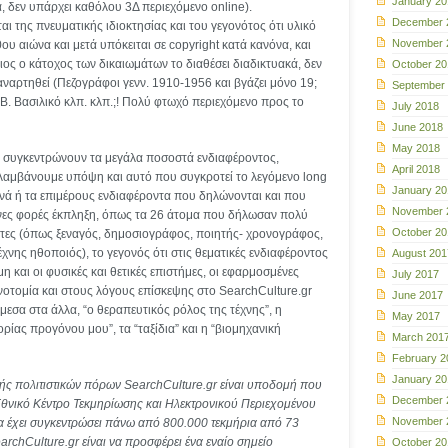
January 20
, δεν υπάρχει καθόλου 3Δ περιεχόμενο online).
December 
αι της πνευματικής ιδιοκτησίας και του γεγονότος ότι υλικό
November 
ου αιώνα και μετά υπόκειται σε copyright κατά κανόνα, και
διος ο κάτοχος των δικαιωμάτων το διαθέσει διαδικτυακά, δεν
October 20
 αναρτηθεί (Πεζογράφοι γενν. 1910-1956 και βγάζει μόνο 19;
September
 Β. Βασιλικό κλπ. κλπ.;! Πολύ φτωχό περιεχόμενο προς το
July 2018
June 2018
May 2018
 συγκεντρώνουν τα μεγάλα ποσοστά ενδιαφέροντος,
April 2018
 λαμβάνουμε υπόψη και αυτό που συγκροτεί το λεγόμενο long
January 20
κοινά ή τα επιμέρους ενδιαφέροντα που δηλώνονται και που
November 
ες φορές έκπληξη, όπως τα 26 άτομα που δήλωσαν πολύ
October 20
ητες (όπως ξεναγός, δημοσιογράφος, ποιητής- χρονογράφος,
χνης ηθοποιός), το γεγονός ότι στις θεματικές ενδιαφέροντος
August 201
η και οι φυσικές και θετικές επιστήμες, οι εφαρμοσμένες
July 2017
ινοτομία και στους λόγους επίσκεψης στο SearchCulture.gr
June 2017
μεσα στα άλλα, “ο θεραπευτικός ρόλος της τέχνης”, η
May 2017
ορίας προγόνου μου”, τα “ταξίδια” και η “βιομηχανική
March 201
February 2
January 20
ής πολιτιστικών πόρων SearchCulture.gr είναι υποδομή που
December 
Εθνικό Κέντρο Τεκμηρίωσης και Ηλεκτρονικού Περιεχομένου
November 
α έχει συγκεντρώσει πάνω από 800.000 τεκμήρια από 73
archCulture.gr είναι να προσφέρει ένα εναίο σημείο
October 20