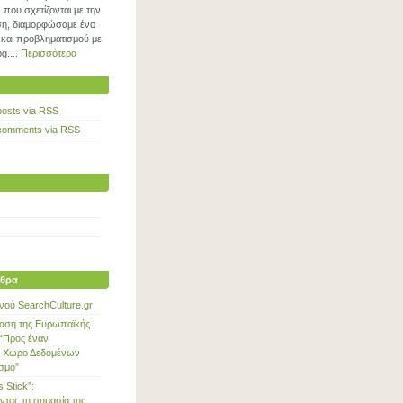
που σχετίζονται με την
η, διαμορφώσαμε ένα
και προβληματισμού με
g....
Περισσότερα
posts via RSS
comments via RSS
θρα
νού SearchCulture.gr
αση της Ευρωπαϊκής
“Προς έναν
 Χώρο Δεδομένων
ισμό”
s Stick”:
ντας τη σημασία της