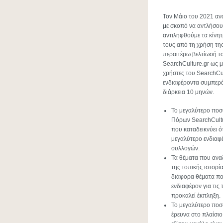
Τον Μάιο του 2021 α
με σκοπό να αντλήσουμ
αντιληφθούμε τα κίνητ
τους από τη χρήση της
περαιτέρω βελτίωσή το
SearchCulture.gr ως μ
χρήστες του SearchCu
ενδιαφέροντα συμπερά
διάρκεια 10 μηνών.
Το μεγαλύτερο ποσ
Πόρων SearchCultur
που καταδεικνύει ότ
μεγαλύτερο ενδιαφέ
συλλογών.
Τα θέματα που αναζ
της τοπικής ιστορί
διάφορα θέματα που
ενδιαφέρον για τις 
προκαλεί έκπληξη.
Το μεγαλύτερο ποσο
έρευνα στο πλαίσι