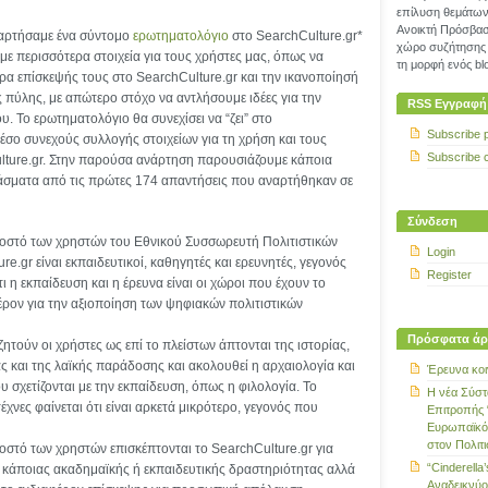
επίλυση θεμάτων 
Ανοικτή Πρόσβασ
ναρτήσαμε ένα σύντομο
ερωτηματολόγιο
στο SearchCulture.gr*
χώρο συζήτησης 
ε περισσότερα στοιχεία για τους χρήστες μας, όπως να
τη μορφή ενός blo
ρα επίσκεψής τους στο SearchCulture.gr και την ικανοποίησή
 πύλης, με απώτερο στόχο να αντλήσουμε ιδέες για την
RSS Εγγραφή
υ. Το ερωτηματολόγιο θα συνεχίσει να “ζει” στο
Subscribe 
έσο συνεχούς συλλογής στοιχείων για τη χρήση και τους
Subscribe 
lture.gr. Στην παρούσα ανάρτηση παρουσιάζουμε κάποια
σματα από τις πρώτες 174 απαντήσεις που αναρτήθηκαν σε
Σύνδεση
οστό των χρηστών του Εθνικού Συσσωρευτή Πολιτιστικών
Login
e.gr είναι εκπαιδευτικοί, καθηγητές και ερευνητές, γεγονός
Register
ι η εκπαίδευση και η έρευνα είναι οι χώροι που έχουν το
ρον για την αξιοποίηση των ψηφιακών πολιτιστικών
Πρόσφατα άρ
ητούν οι χρήστες ως επί το πλείστων άπτονται της ιστορίας,
ας και της λαϊκής παράδοσης και ακολουθεί η αρχαιολογία και
Έρευνα κοι
 σχετίζονται με την εκπαίδευση, όπως η φιλολογία. Το
Η νέα Σύστ
τέχνες φαίνεται ότι είναι αρκετά μικρότερο, γεγονός που
Επιτροπής 
Ευρωπαϊκό
στον Πολιτ
στό των χρηστών επισκέπτονται το SearchCulture.gr για
“Cinderella’
ο κάποιας ακαδημαϊκής ή εκπαιδευτικής δραστηριότητας αλλά
Αναδεικνύο