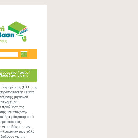
ώνουμε το “τοπίο”
 Πρόσβασης στην
ο Τεκμηρίωσης (ΕΚΤ), ως
ηριοποιείται σε θέματα
 διάθεσης ψηφιακού
εριεχομένου,
ν προώθηση της
σης. Με στόχο την
νοικτής Πρόσβασης από
περισσότερους
ς για τη διάχυση των
τελεσμάτων τους, αλλά
 διαλόγου για την