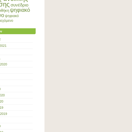
σης
συνέδριο
ψηφιακό
οθήκη
νο
ψηφιακό
ριεχόμενο
ων
2
2021
1
 2020
0
020
20
19
 2019
9