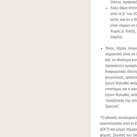
Οπότε, πρακτικά
Άλλο θέμα άπτετ
από το β’ του 20
εκτός και αν ο ί
είναι νόμιμο να
Χωρίς Δ. Χατζή,
παρόν)
Τέλος, πέραν όσων
σημαντικό είναι να
tail, τα ιδιαίτερα 
προκαλούν ορισμέν
διαφορετικές ιδιότ
ψυχολόγος, ερασιτέ
έχουν δηλωθεί ακόμ
επιστήμες και η κα
έχουν δηλωθεί, ανά
“αναζήτηση της ιστ
Έρευνα”.
*Ο εθνικός συσσωρευτ
αναπτύσσεται από το 
(ΕΚΤ) και μέχρι σήμερ
φορείς. Σκοπός του Se