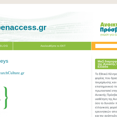
penaccess.gr
 BLOG
Ακολουθήστε το ΕΚΤ
veys
Μαζί διαμορφ
της Ανοικτής
Ελλάδα
archCulture.gr
Το Εθνικό Κέντρ
φορέας που δραστ
τεκμηρίωσης και
επιστημονικού π
πρωτοστατεί στη
Ανοικτής Πρόσβα
υιοθέτηση της Α
όσο το δυνατόν 
ελληνικούς φορεί
ερευνητικών απο
και την ανάπτυξη