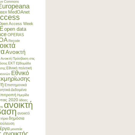
ive Commons
Europeana
MedOAnet
IBER
ccess
Open Access Week
E
open data
nce
OPERAS
4OA
Recode
οικτά
να
Ανοικτή
Ανοικτή Πρόσβαση στις
ΕΚΤ
όσεις
Εβδομάδα
Εθνική πολιτική
ασης
Εθνικό
Ερευνών
εκμηρίωσης
ση
Επιστημονικά
νητικά Δεδομένα
Επιτροπή
Ημερίδα
ντας 2020
άδειες
ανοικτή
ns
βαση
ανοικτό
δημόσια
τήρια
βούλευση
έργα
μουσεία
ς ανοικτής