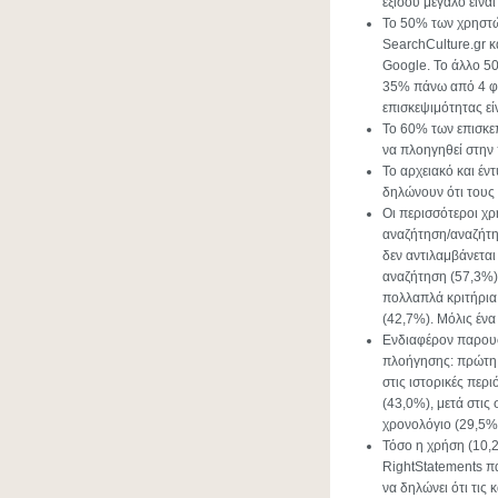
εξίσου μεγάλο είν
Το 50% των χρηστώ
SearchCulture.gr κ
Google. Το άλλο 50
35% πάνω από 4 φορ
επισκεψιμότητας εί
Το 60% των επισκεπ
να πλοηγηθεί στην
Το αρχειακό και έν
δηλώνουν ότι τους 
Οι περισσότεροι χ
αναζήτηση/αναζήτη
δεν αντιλαμβάνεται
αναζήτηση (57,3%) 
πολλαπλά κριτήρια
(42,7%). Μόλις έν
Ενδιαφέρον παρουσ
πλοήγησης: πρώτη 
στις ιστορικές περ
(43,0%), μετά στις
χρονολόγιο (29,5%)
Τόσο η χρήση (10,
RightStatements π
να δηλώνει ότι τις 