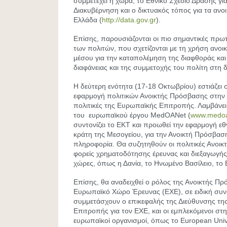
συμμετέχει η χώρα, το Εθνικό Σχέδιο Δράσης για
Διακυβέρνηση και ο δικτυακός τόπος για τα ανο
Ελλάδα (
http://data.gov.gr
).
Επίσης, παρουσιάζονται οι πιο σημαντικές πρωτ
των πολιτών, που σχετίζονται με τη χρήση ανο
μέσου για την καταπολέμηση της διαφθοράς κα
διαφάνειας και της συμμετοχής του πολίτη στη 
Η δεύτερη ενότητα (17-18 Οκτωβρίου) εστιάζει 
εφαρμογή πολιτικών Ανοικτής Πρόσβασης στην 
πολιτικές της Ευρωπαϊκής Επιτροπής. Λαμβάνει
του ευρωπαϊκού έργου MedOANet (
www.medoa
συντονίζει το ΕΚΤ και προωθεί την εφαρμογή εθ
κράτη της Μεσογείου, για την Ανοικτή Πρόσβασ
πληροφορία. Θα συζητηθούν οι πολιτικές Ανοι
φορείς χρηματοδότησης έρευνας και διεξαγωγής
χώρες, όπως η Δανία, το Ηνωμένο Βασίλειο, το Β
Επίσης, θα αναδειχθεί ο ρόλος της Ανοικτής Π
Ευρωπαϊκό Χώρο Έρευνας (ΕΧΕ), σε ειδική συν
συμμετάσχουν ο επικεφαλής της Διεύθυνσης τ
Επιτροπής για τον ΕΧΕ, και οι εμπλεκόμενοι στ
ευρωπαϊκοί οργανισμοί, όπως το European Unive