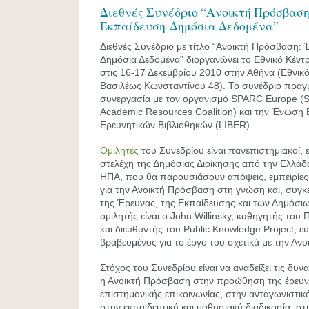
Διεθνές Συνέδριο “Ανοικτή Πρόσβαση
Εκπαίδευση-Δημόσια Δεδομένα”
Διεθνές Συνέδριο με τίτλο “Ανοικτή Πρόσβαση:
Δημόσια Δεδομένα” διοργανώνει το Εθνικό Κέντ
στις 16-17 Δεκεμβρίου 2010 στην Αθήνα (Εθνικ
Βασιλέως Κωνσταντίνου 48). Το συνέδριο πραγμ
συνεργασία με τον οργανισμό SPARC Εurope (Sc
Academic Resources Coalition) και την Ένωσ
Ερευνητικών Βιβλιοθηκών (LIBER).
Oμιλητές
του Συνεδρίου είναι πανεπιστημιακοί, 
στελέχη της Δημόσιας Διοίκησης από την Ελλάδα
ΗΠΑ, που θα παρουσιάσουν απόψεις, εμπειρίες
για την Ανοικτή Πρόσβαση στη γνώση και, συγκε
της Έρευνας, της Εκπαίδευσης και των Δημόσιω
ομιλητής είναι ο John Willinsky, καθηγητής του
και διευθυντής του Public Knowledge Project, 
βραβευμένος για το έργο του σχετικά με την Αν
Στόχος του Συνεδρίου είναι να αναδείξει τις δυ
η Ανοικτή Πρόσβαση στην προώθηση της έρευνα
επιστημονικής επικοινωνίας, στην ανταγωνιστικό
στην εκπαιδευτική και μαθησιακή διαδικασία, στ