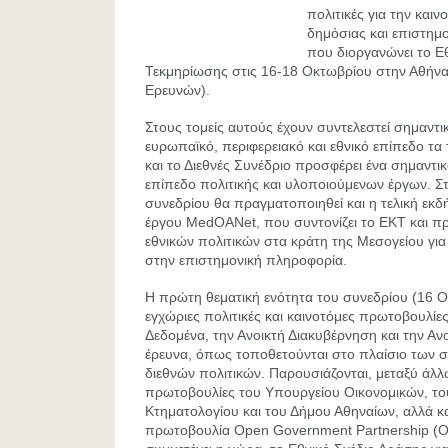
πολιτικές για την και
δημόσιας και επιστημ
που διοργανώνει το Ε
Τεκμηρίωσης στις 16-18 Οκτωβρίου στην Αθήνα
Ερευνών).
Στους τομείς αυτούς έχουν συντελεστεί σημαντικέ
ευρωπαϊκό, περιφερειακό και εθνικό επίπεδο τα 
και το Διεθνές Συνέδριο προσφέρει ένα σημαντ
επίπεδο πολιτικής και υλοποιούμενων έργων. Στ
συνεδρίου θα πραγματοποιηθεί και η τελική ε
έργου MedOANet, που συντονίζει το ΕΚΤ και π
εθνικών πολιτικών στα κράτη της Μεσογείου γι
στην επιστημονική πληροφορία.
Η πρώτη θεματική ενότητα του συνεδρίου (16 Οκ
εγχώριες πολιτικές και καινοτόμες πρωτοβουλίε
Δεδομένα, την Ανοικτή Διακυβέρνηση και την Α
έρευνα, όπως τοποθετούνται στο πλαίσιο των 
διεθνών πολιτικών. Παρουσιάζονται, μεταξύ άλλω
πρωτοβουλίες του Υπουργείου Οικονομικών, το
Κτηματολογίου και του Δήμου Αθηναίων, αλλά κ
πρωτοβουλία Open Government Partnership (O