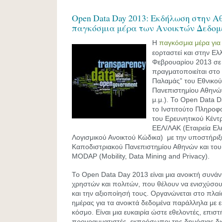
Open Data Day 2013: Εκδήλωση στην Α
παγκόσμια μέρα των Ανοικτών Δεδο
H
παγκόσμια μέρα για
εορταστεί και στην Ελ
Φεβρουαρίου 2013 σε
πραγματοποιείται στο
Παλαμάς” του Εθνικού
Πανεπιστημίου Αθηνών
μ.μ.). Το Open Data 
το Ινστιτούτο Πληρο
του Ερευνητικού Κέντρ
ΕΕΛ/ΛΑΚ (Εταιρεία Ελ
Λογισμικού Ανοικτού Κώδικα) με την υποστήριξ
Καποδιστριακού Πανεπιστημίου Αθηνών και του
MODAP (Mobility, Data Mining and Privacy).
Το Open Data Day 2013 είναι μια ανοικτή συνά
χρηστών και πολιτών, που θέλουν να ενισχύσου
και την αξιοποίησή τους. Οργανώνεται στο πλαί
ημέρας για τα ανοικτά δεδομένα παράλληλα με 
κόσμο. Είναι μια ευκαιρία ώστε εθελοντές, επιστ
προγραμματιστές, εκπρόσωποι της δημόσιας διο