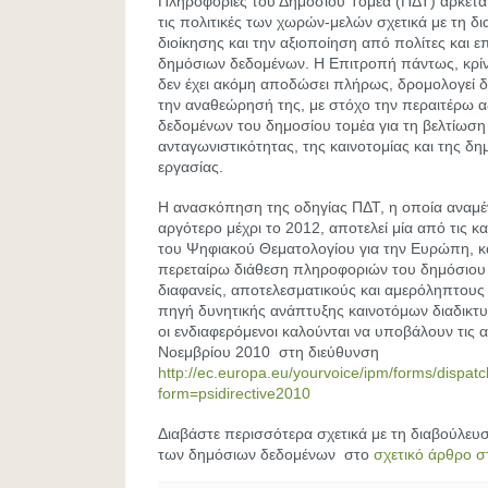
Πληροφορίες του Δημόσιου Τομέα (ΠΔΤ) αρκετά
τις πολιτικές των χωρών-μελών σχετικά με τη δ
διοίκησης και την αξιοποίηση από πολίτες και ε
δημόσιων δεδομένων. Η Επιτροπή πάντως, κρί
δεν έχει ακόμη αποδώσει πλήρως, δρομολογεί δ
την αναθεώρησή της, με στόχο την περαιτέρω 
δεδομένων του δημοσίου τομέα για τη βελτίωση
ανταγωνιστικότητας, της καινοτομίας και της δ
εργασίας.
Η ανασκόπηση της οδηγίας ΠΔΤ, η οποία αναμέν
αργότερο μέχρι το 2012, αποτελεί μία από τις κ
του Ψηφιακού Θεματολογίου για την Ευρώπη, κ
περεταίρω διάθεση πληροφοριών του δημόσιου
διαφανείς, αποτελεσματικούς και αμερόληπτους 
πηγή δυνητικής ανάπτυξης καινοτόμων διαδικτ
οι ενδιαφερόμενοι καλούνται να υποβάλουν τις 
Νοεμβρίου 2010 στη διεύθυνση
http://ec.europa.eu/yourvoice/ipm/forms/dispat
form=psidirective2010
Διαβάστε περισσότερα σχετικά με τη διαβούλευσ
των δημόσιων δεδομένων στο
σχετικό άρθρο σ