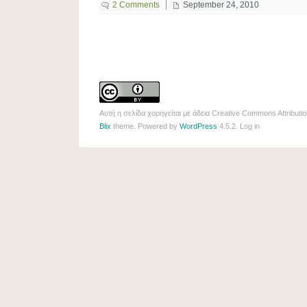
2 Comments
September 24, 2010
.
Αυτή η σελίδα χορηγείται με άδεια
Creative Commons Attributio
Blix
theme. Powered by
WordPress
4.5.2.
Log in