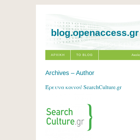
blog.openaccess.gr
ΑΡΧΙΚΗ
ΤΟ BLOG
Ακολο
Archives – Author
Έρευνα κοινού SearchCulture.gr