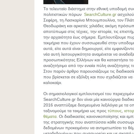
Το τελευταίο διάστημα στην εθνική υποδομή 
πολιτιστικών πόρων
SearchCulture.gr
ασχολού
Σεφέρη, τη Λασκαρίνα Μπουμπουλίνα, τον Πλάτ
Θεοδωράκη και αρκετές χιλιάδες ακόμη πρόσω
αποτύπωμα στις τέχνες, την ιστορία, τις επιστή
την αρχαιότητα έως σήμερα. Εμπλουτίζουμε πυ
τεκμήρια που έχουν συσσωρευθεί στην υποδο
αυτά, είτε αυτά είναι δημιουργοί, είτε εμφανίζον
νέα αυτή λειτουργικότητα αναμένεται να αναδείξε
προσωπικότητες Ελλήνων και θα καταστήσει το 
αναζητήσιμο από την ενιαία πύλη αναζήτησης το
Στον παρόν άρθρο παρουσιάζουμε τις διαδικασίε
που βρίσκεται σε εξέλιξη και που σχεδιάζεται ν
καλοκαίρι.
Οι σημασιολογικοί εμπλουτισμοί του περιεχομέ
SearchCulture.gr δεν είναι μία καινούργια διαδι
2016 αναπτύξαμε δεσμευμένα λεξιλόγια με τα οπ
ταξινομούμε τα τεκμήρια ως προς
τύπους
,
ιστο
θέματα
. Οι διαδικασίες κανονικοποίησης και εμ
της στρατηγικής που αναπτύσσει κάθε συσσωρ
δεδομένων προκειμένου να αντιμετωπίσει το θέμ
μεταδεδομένων που συσσωρεύει και με σκοπό ν