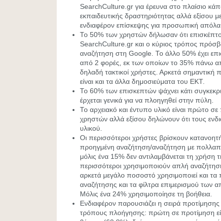
SearchCulture.gr για έρευνα στο πλαίσιο κά
εκπαιδευτικής δραστηριότητας αλλά εξίσου με
ενδιαφέρον επίσκεψης για προσωπική απόλ
Το 50% των χρηστών δήλωσαν ότι επισκέπτο
SearchCulture.gr και ο κύριος τρόπος πρόσβ
αναζήτηση στη Google. Το άλλο 50% έχει επ
από 2 φορές, εκ των οποίων το 35% πάνω απ
δηλαδή τακτικοί χρήστες. Αρκετά σημαντική 
είναι και τα άλλα δημοσιεύματα του ΕΚΤ.
Το 60% των επισκεπτών ψάχνει κάτι συγκεκρι
έρχεται γενικά για να πλοηγηθεί στην πύλη.
Το αρχειακό και έντυπο υλικό είναι πρώτο σ
χρηστών αλλά εξίσου δηλώνουν ότι τους ενδι
υλικού.
Οι περισσότεροι χρήστες βρίσκουν κατανοητή
προηγμένη αναζήτηση/αναζήτηση με πολλαπλ
μόλις ένα 15% δεν αντιλαμβάνεται τη χρήση τη
περισσότεροι χρησιμοποιούν απλή αναζήτηση
αρκετά μεγάλο ποσοστό χρησιμοποιεί και τα 
αναζήτησης και τα φίλτρα επιμερισμού των 
Μόλις ένα 24% χρησιμοποίησε τη βοήθεια.
Ενδιαφέρον παρουσιάζει η σειρά προτίμησης
τρόπους πλοήγησης: πρώτη σε προτίμηση εί