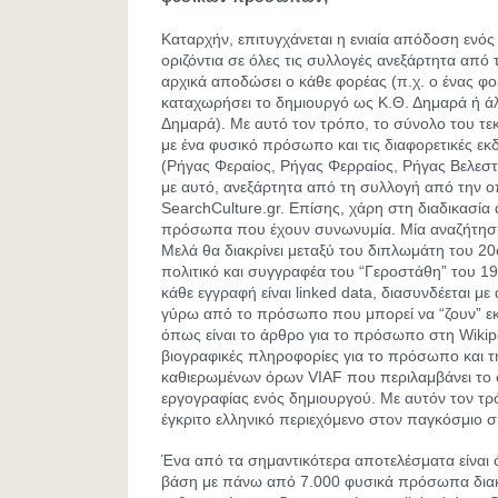
Καταρχήν, επιτυγχάνεται η ενιαία απόδοση εν
οριζόντια σε όλες τις συλλογές ανεξάρτητα από 
αρχικά αποδώσει ο κάθε φορέας (π.χ. ο ένας φο
καταχωρήσει το δημιουργό ως Κ.Θ. Δημαρά ή ά
Δημαρά). Με αυτό τον τρόπο, το σύνολο του τε
με ένα φυσικό πρόσωπο και τις διαφορετικές εκ
(Ρήγας Φεραίος, Ρήγας Φερραίος, Ρήγας Βελεστιν
με αυτό, ανεξάρτητα από τη συλλογή από την ο
SearchCulture.gr. Επίσης, χάρη στη διαδικασία 
πρόσωπα που έχουν συνωνυμία. Μία αναζήτηση 
Μελά θα διακρίνει μεταξύ του διπλωμάτη του 20
πολιτικό και συγγραφέα του “Γεροστάθη” του 19
κάθε εγγραφή είναι linked data, διασυνδέεται μ
γύρω από το πρόσωπο που μπορεί να “ζουν” εκ
όπως είναι το άρθρο για το πρόσωπο στη Wikip
βιογραφικές πληροφορίες για το πρόσωπο και 
καθιερωμένων όρων VIAF που περιλαμβάνει το 
εργογραφίας ενός δημιουργού. Με αυτόν τον τρό
έγκριτο ελληνικό περιεχόμενο στον παγκόσμιο σ
Ένα από τα σημαντικότερα αποτελέσματα είναι ότ
βάση με πάνω από 7.000 φυσικά πρόσωπα διακ