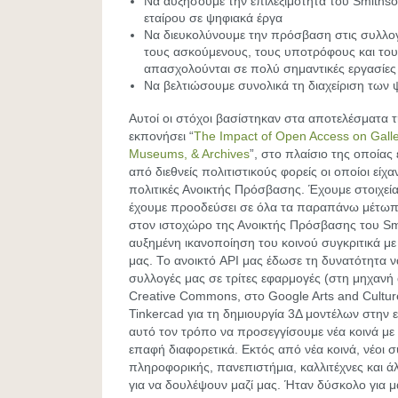
Να αυξήσουμε την επιλεξιμότητα του Smiths
εταίρου σε ψηφιακά έργα
Να διευκολύνουμε την πρόσβαση στις συλλογ
τους ασκούμενους, τους υποτρόφους και του
απασχολούνται σε πολύ σημαντικές εργασίες
Να βελτιώσουμε συνολικά τη διαχείριση των
Αυτοί οι στόχοι βασίστηκαν στα αποτελέσματα τ
εκπονήσει “
The Impact of Open Access on Galler
Museums, & Archives
”, στο πλαίσιο της οποίας
από διεθνείς πολιτιστικούς φορείς οι οποίοι είχα
πολιτικές Ανοικτής Πρόσβασης. Έχουμε στοιχεία
έχουμε προοδεύσει σε όλα τα παραπάνω μέτωπ
στον ιστοχώρο της Ανοικτής Πρόσβασης του Smi
αυξημένη ικανοποίηση του κοινού συγκριτικά μ
μας. Το ανοικτό API μας έδωσε τη δυνατότητα 
συλλογές μας σε τρίτες εφαρμογές (στη μηχανή
Creative Commons, στο Google Arts and Cultur
Tinkercad για τη δημιουργία 3Δ μοντέλων στην ε
αυτό τον τρόπο να προσεγγίσουμε νέα κοινά με 
επαφή διαφορετικά. Εκτός από νέα κοινά, νέοι σ
πληροφορικής, πανεπιστήμια, καλλιτέχνες και ά
για να δουλέψουν μαζί μας. Ήταν δύσκολο για 