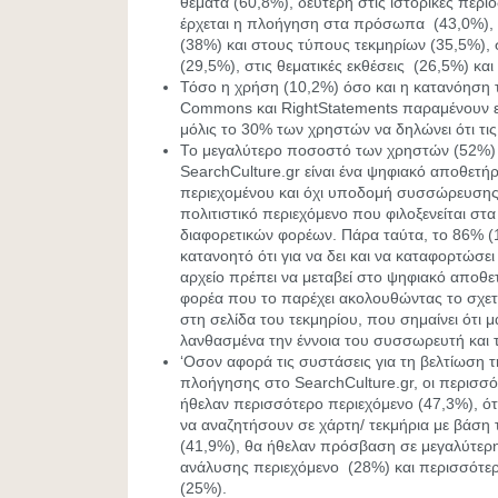
θέματα (60,8%), δεύτερη στις ιστορικές περιό
έρχεται η πλοήγηση στα πρόσωπα (43,0%), 
(38%) και στους τύπους τεκμηρίων (35,5%), 
(29,5%), στις θεματικές εκθέσεις (26,5%) κα
Τόσο η χρήση (10,2%) όσο και η κατανόηση 
Commons και RightStatements παραμένουν εξ
μόλις το 30% των χρηστών να δηλώνει ότι τις
Το μεγαλύτερο ποσοστό των χρηστών (52%) π
SearchCulture.gr είναι ένα ψηφιακό αποθετήρ
περιεχομένου και όχι υποδομή συσσώρευσης
πολιτιστικό περιεχόμενο που φιλοξενείται στ
διαφορετικών φορέων. Πάρα ταύτα, το 86% (1
κατανοητό ότι για να δει και να καταφορτώσ
αρχείο πρέπει να μεταβεί στο ψηφιακό αποθε
φορέα που το παρέχει ακολουθώντας το σχετ
στη σελίδα του τεκμηρίου, που σημαίνει ότι 
λανθασμένα την έννοια του συσσωρευτή και 
‘Οσον αφορά τις συστάσεις για τη βελτίωση τ
πλοήγησης στο SearchCulture.gr, οι περισσό
ήθελαν περισσότερο περιεχόμενο (47,3%), ό
να αναζητήσουν σε χάρτη/ τεκμήρια με βάση 
(41,9%), θα ήθελαν πρόσβαση σε μεγαλύτερη
ανάλυσης περιεχόμενο (28%) και περισσότερε
(25%).