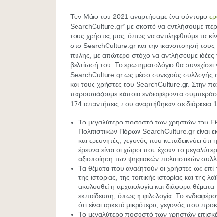
Τον Μάιο του 2021 αναρτήσαμε ένα σύντομο
ερ
SearchCulture.gr* με σκοπό να αντλήσουμε περι
τους χρήστες μας, όπως να αντιληφθούμε τα κί
στο SearchCulture.gr και την ικανοποίησή τους
πύλης, με απώτερο στόχο να αντλήσουμε ιδέες 
βελτίωσή του. Το ερωτηματολόγιο θα συνεχίσει ν
SearchCulture.gr ως μέσο συνεχούς συλλογής σ
και τους χρήστες του SearchCulture.gr. Στην 
παρουσιάζουμε κάποια ενδιαφέροντα συμπεράσ
174 απαντήσεις που αναρτήθηκαν σε διάρκεια 
Το μεγαλύτερο ποσοστό των χρηστών του Ε
Πολιτιστικών Πόρων SearchCulture.gr είναι ε
και ερευνητές, γεγονός που καταδεικνύει ότι 
έρευνα είναι οι χώροι που έχουν το μεγαλύτερ
αξιοποίηση των ψηφιακών πολιτιστικών συλ
Τα θέματα που αναζητούν οι χρήστες ως επί 
της ιστορίας, της τοπικής ιστορίας και της λ
ακολουθεί η αρχαιολογία και διάφορα θέματα 
εκπαίδευση, όπως η φιλολογία. Το ενδιαφέρον 
ότι είναι αρκετά μικρότερο, γεγονός που προκ
Το μεγαλύτερο ποσοστό των χρηστών επισκέ