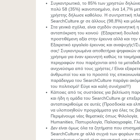
Συγκεντρωτικά, το 85% των χρηστών δηλώνε
πολύ 58 (35%) ικανοποιημένο, ένα 14,7% μετ
χρήστης δήλωσε καθόλου. Η συντριπτική πλε
SearchCulture.gr σε άλλους (98,8%) και μόλι
Στα γενικά σχόλια, είναι σχεδόν συγκινητική η 
ανταπόκριση του κοινού (Εξαιρετική δουλειά
προστιθέμενη αξία στην έρευνα αλλά και τη
Εξαιρετικό εργαλείο έρευνας και αναψυχής!/Σ
σας! Συγκεντρωμένα αποθετήρια ψηφιακών σ
χρήσιμα για έναν ερευνητή καθώς τα τεκμήρ
περιγραφών που παρέχονται από τα μεταδεδο
ανιχνεύσιμα από τους χρήστες./ Είναι εξαιρετι
άνθρωποί του και το προσιτό της επικοινωνία
παράδειγμα του SearchCulture παράγει ακόμη
του πολιτισμό! Εύγε και καλή συνέχεια!!!)
Κάποιες από τις συστάσεις για βελτίωση παρ
και ήδη η ομάδα του SearchCulture.gr επεξε
ανταποκριθούμε σε αυτές (Προσδοκία και ελπ
να υλοποιηθούν προγράμματα για όλες τις βα
Περιμένουμε νέες θεματικές όπως Φιλολογία, 
Humanities, Παπυρολογία, Παλαιογραφία, Γλ
Δεν είναι όμως όλα τα ζητήματα που επισημα
SearchCulture.gr αλλά συχνά των φορέων 
περιεχόμενο γι’αυτό είναι σημαντικό και οι φ