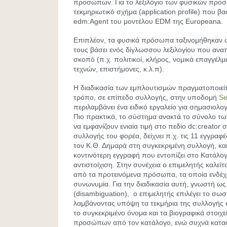
προσώπων. Για το λεξιλόγιο των φυσικών προ
τεκμηριωτικό σχήμα (application profile) που βα
edm:Agent του μοντέλου EDM της Europeana.
Επιπλέον, τα φυσικά πρόσωπα ταξινομήθηκαν ως
τους βάσει ενός δίγλωσσου λεξιλογίου που αναπ
σκοπό (π.χ. πολιτικοί, κλήρος, νομικά επαγγέλ
τεχνών, επιστήμονες, κ.λ.π).
Η διαδικασία των εμπλουτισμών πραγματοποιείτ
τρόπο, σε επίπεδο συλλογής, στην υποδομή
Se
περιλαμβάνει ένα ειδικό εργαλείο για σημασιολο
Πιο πρακτικά, το σύστημα ανακτά το σύνολο τ
να εμφανίζουν ενιαία τιμή στο πεδίο dc:creator
συλλογής του φορέα, δείχνει π.χ. τις 11 εγγρα
τον Κ.Θ. Δημαρά στη συγκεκριμένη συλλογή, και
κοντινότερη εγγραφή που εντοπίζει στο Κατάλ
αντιστοίχιση. Στην συνέχεια ο επιμελητής καλείτ
από τα προτεινόμενα πρόσωπα, τα οποία ενδέχ
συνωνυμία. Για την διαδικασία αυτή, γνωστή 
(disambiguation), o επιμελητής επιλέγει το σ
λαμβάνοντας υπόψη τα τεκμήρια της συλλογής σ
το συγκεκριμένο όνομα και τα βιογραφικά στοιχ
προσώπων από τον κατάλογο, ενώ συχνά καταφ