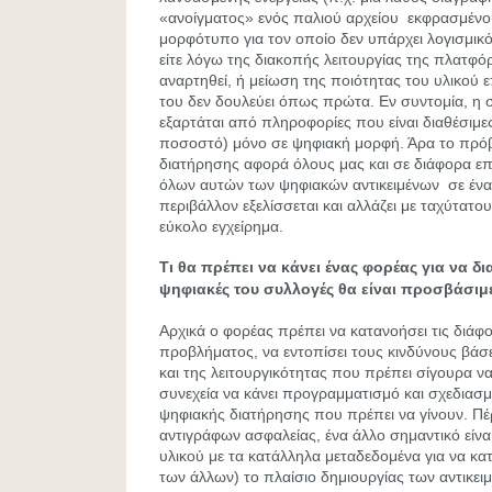
«ανοίγματος» ενός παλιού αρχείου εκφρασμέν
μορφότυπο για τον οποίο δεν υπάρχει λογισμικό
είτε λόγω της διακοπής λειτουργίας της πλατφό
αναρτηθεί, ή μείωση της ποιότητας του υλικού 
του δεν δουλεύει όπως πρώτα. Εν συντομία, η
εξαρτάται από πληροφορίες που είναι διαθέσιμε
ποσοστό) μόνο σε ψηφιακή μορφή. Άρα το πρό
διατήρησης αφορά όλους μας και σε διάφορα ε
όλων αυτών των ψηφιακών αντικειμένων σε ένα
περιβάλλον εξελίσσεται και αλλάζει με ταχύτατου
εύκολο εγχείρημα.
Τι θα πρέπει να κάνει ένας φορέας για να δι
ψηφιακές του συλλογές θα είναι προσβάσιμ
Αρχικά ο φορέας πρέπει να κατανοήσει τις διάφ
προβλήματος, να εντοπίσει τους κινδύνους βάσε
και της λειτουργικότητας που πρέπει σίγουρα να
συνεχεία να κάνει προγραμματισμό και σχεδια
ψηφιακής διατήρησης που πρέπει να γίνουν. Π
αντιγράφων ασφαλείας, ένα άλλο σημαντικό είνα
υλικού με τα κατάλληλα μεταδεδομένα για να κα
των άλλων) το πλαίσιο δημιουργίας των αντικει