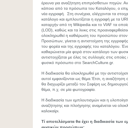
έρευνα για αναζήτηση επιπρόσθετων πηγών. Αν δ
κάποιο από τα πρόσωπα του Καταλόγου, ο επιμ
νέα εγγραφή. Στη συνέχεια, ελέγχονται τα στοιχ
κατάλογο και εμπλουτίζεται η εγγραφή με τα U
καταρχήν από τη Wikipedia και το VIAF τα οποία
(LOD), καθώς και τα λινκς στις προαναφερθείσε
ολοκληρωθεί η καθιέρωση του προσώπου στον
Προσώπων, γίνεται η αντιστοίχιση της εγγραφή
του φορέα και της εγγραφής του καταλόγου. 
καθιερώνεται μία φορά στον κατάλογο των φυ
αντιστοιχίζεται με όλες τις συλλογές στις οποίες
φυσικό πρόσωπο στο SearchCulture.gr.
Η διαδικασία θα ολοκληρωθεί με την αντιστοί
αυτοί εμφανίζονται ως θέμα.‘Ετσι, η αναζήτηση
θα διαχωρίζει μεταξύ του Σεφέρη ως δημιουργο
θέμα, π.χ. σε μία φωτογραφία.
Η διαδικασία των εμπλουτισμών και η υλοποίησ
αναζήτησης και πλοήγησης αναμένεται να ολοκ
καλοκαίρι.
Τί αποτελέσματα θα έχει η διαδικασία των 
φυσικών προσώπων;