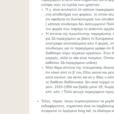
υπόψη τους τα σχόλια των χρηστών.
Π.χ. είναι αντιληπτό ότι κάποιο περιεχόμε
στα αποθετήρια των φορέων, το οποίο ίσως
ότι οφείλεται σε δυσλειτουργία των αποθ
( κάποιοι σύνδεσμοι δεν λειτουργούν/ Πολ
του φορέα που παρέχει το εκάστοτε αρχείο
Ή άπτεται της πρωτότυπης τεκμηρίωσης 
για 3Δ περιεχόμενο με βάση το Europeana
επιστρέφει αποτελέσματα από 4 φορείς, α
σύνδεσμος για το περιεχόμενο γράφει ότι 
διαθέσιμο λόγω τεχνικών εργασιών. Στον 4
ενεργός, αλλά το site είναι πεσμένο. Οπότ
καθόλου 3Δ περιεχόμενο online).
Άλλο θέμα άπτεται της πνευματικής ιδιοκτη
ότι υλικό από το β’ του 20ου αιώνα και μετ
κατά κανόνα, και εκτός και αν ο ίδιος ο κ
το διαθέσει διαδικτυακά, δεν είναι νόμιμο 
γενν. 1910-1956 και βγάζει μόνο 19; Χωρίς
κλπ. κλπ.;! Πολύ φτωχό περιεχόμενο προς
Τέλος, πέραν όσων συγκεντρώνουν τα μεγά
ενδιαφέροντος, σημαντικό είναι να λαμβάνου
συγκροτεί το λεγόμενο long tail, τα ιδιαίτερα 