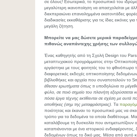
σε όλους! Εσωτερικά, το προσωπικό του ιδρύμ
μεγαλύτερη ικανοποίηση να απασχολείται με άλλ
διεκπεραιώνει επανειλημμένα εκατοντάδες φορές
διαδικασίες εκκαθάρισης για τις ίδιες εικόνες για
μεγάλη ζήτηση.
Μπορείτε να μας δώσετε μερικά παραδείγμα
πιθανώς αναπάντεχης χρήσης των συλλογώ
Ένας καθηγητής από τη Σχολή Design του Pars
μεταπτυχιακού προγράμματος στην Οπτικοποί
εργάστηκε με τους φοιτητές του το φθινόπωρο
διαφορετικές εκδοχές οπτικοποίησης δεδομένων
βιβλιοθήκες και αρχεία που συναποτελούν το S
έθεσαν ερωτήματα όπως τι υποδηλώνει το μέγεθο
φύλο, σε ποιό σημείο του πλανήτη εξορύσσεται κ
πόσα έργα τέχνης εκτίθενται σε σχέση με αυτά πο
αποθήκες (σημ της μεταφράστριας).
Τα
παραγόμ
ποιότητας και έκαναν το προσωπικό μας να σκεφ
τρόπο για τα δεδομένα τα οποία διαθέτουμε. Μ
καταλάβουμε τη δυσκολία που αντιμετωπίζουν οι
καταπιάνονται με ένα ιστορικού ενδιαφέροντος,
δεδομένων όπως το δικό μας. Μέσα από αυτό 