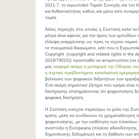
2021-7, το ευρωπαϊκό Ταμείο Συνοχής και τον
και Ανθεκτικότητας καθώς και μέσα από συνεργασ
τομέα.
Άλλες περιοχές στις οποίες η Σύσταση καλεί τ
μέτρα είναι αφενός για την άρση των εμποδίων 
έλλειψη εναρμόνισης ως προς το ισχύον νομικό
τα πνευματικά δικαιώματα, κάτι που η Ευρωπαϊκ
Copyright (copyright and related rights in the di
2019/79015)) προσπαθεί να αντιμετωπίσει (να 
μας
εκκρεμεί ακόμη η μεταφορά της Οδηγίας του
η σχετική προβλεπόμενη καταληκτική ημερομην
βελτίωση των ψηφιακών δεξιοτήτων των εργαζο
Ένα ακόμη σημαντικό ζήτημα που εγείρει είναι 
διατήρησης επισημαίνοντας ότι ψηφιοποίηση δε
ψηφιακή διατήρηση.
Η Σύσταση ενισχύει περαιτέρω το ρόλο της Euro
κράτη- μέλη να συνδέσουν τη χρηματοδότηση 
ψηφιοποίησης, με την υιοθέτηση των πλαισίων
αναπτύξει η Europeana (πλαίσιο αδειοδότησης, 
δημοσίευσης δεδομένων) και τη διάθεση των α