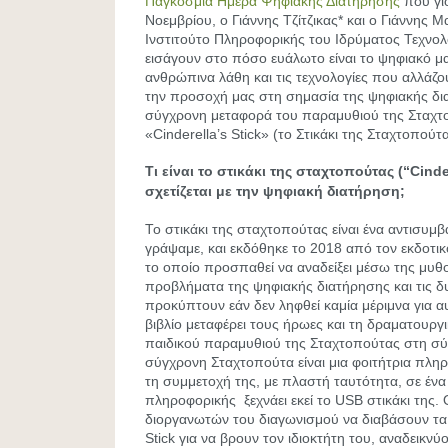
Παγκόσμια Ημέρα Ψηφιακής Διατήρησης
που γι
Νοεμβρίου, ο Γιάννης Τζίτζικας* και ο Γιάννης 
Ινστιτούτο Πληροφορικής του Ιδρύματος Τεχνο
εισάγουν στο πόσο ευάλωτο είναι το ψηφιακό 
ανθρώπινα λάθη και τις τεχνολογίες που αλλάζο
την προσοχή μας στη σημασία της ψηφιακής δι
σύγχρονη μεταφορά του παραμυθιού της Σταχτο
«Cinderella’s Stick» (το Στικάκι της Σταχτοπούτα
Τι είναι το στικάκι της σταχτοπούτας (“Cinde
σχετίζεται με την ψηφιακή διατήρηση;
Το στικάκι της σταχτοπούτας είναι ένα αντισυμβ
γράψαμε, και εκδόθηκε το 2018 από τον εκδοτικ
το οποίο προσπαθεί να αναδείξει μέσω της μυθ
προβλήματα της ψηφιακής διατήρησης και τις δ
προκύπτουν εάν δεν ληφθεί καμία μέριμνα για 
βιβλίο μεταφέρει τους ήρωες και τη δραματουρ
παιδικού παραμυθιού της Σταχτοπούτας στη σ
σύγχρονη Σταχτοπούτα είναι μια φοιτήτρια πλη
τη συμμετοχή της, με πλαστή ταυτότητα, σε έν
πληροφορικής ξεχνάει εκεί το USB στικάκι της.
διοργανωτών του διαγωνισμού να διαβάσουν τα
Stick για να βρουν τον ιδιοκτήτη του, αναδεικν