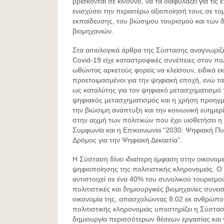
βρίσκονται σε κίνδυνο, να τα διαφυλάξει για τις 
ενισχύσει την περαιτέρω αξιοποίησή τους σε το
εκπαίδευσης, του βιώσιμου τουρισμού και των 
βιομηχανιών.
Στα αιτιολογικά άρθρα της Σύστασης αναγνωρίζε
Covid-19 είχε καταστροφικές συνέπειες στον πολ
ωθώντας αρκετούς φορείς να κλείσουν, ειδικά ε
προετοιμασμένοι για την ψηφιακή εποχή, ενώ τ
ως καταλύτης για τον ψηφιακό μετασχηματισμό
ψηφιακός μετασχηματισμός και η χρήση προηγμ
την βιώσιμη ανάπτυξη και την κοινωνική ευημερί
στην αιχμή των πολιτικών που έχει υιοθετήσει 
Συμφωνία και η Επικοινωνία “2030: Ψηφιακή Π
Δρόμος για την Ψηφιακή Δεκαετία”.
Η Σύσταση δίνει ιδιαίτερη έμφαση στην οικονομ
ψηφιοποίησης της πολιτιστικής κληρονομιάς. Ο 
αντιστοιχεί σε ένα 40% του συνολικού τουρισμο
πολιτιστικές και δημιουργικές βιομηχανίες συνε
οικονομία της, απασχολώντας 8.02 εκ ανθρώπο
πολιτιστικής κληρονομιάς υποστηρίζει η Σύστασ
δημιουργία περισσότερων θέσεων εργασίας και 