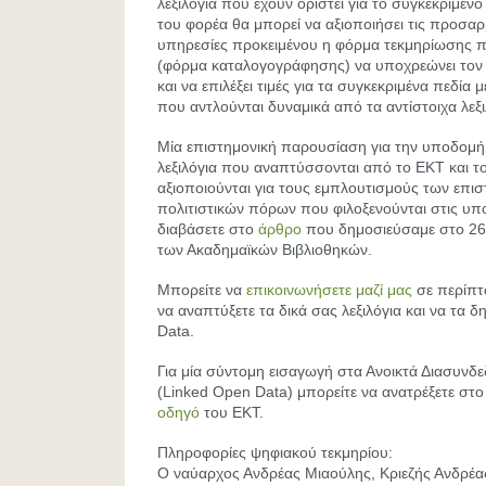
λεξιλόγια που έχουν οριστεί για το συγκεκριμέν
του φορέα θα μπορεί να αξιοποιήσει τις προσα
υπηρεσίες προκειμένου η φόρμα τεκμηρίωσης
(φόρμα καταλογογράφησης) να υποχρεώνει τον 
και να επιλέξει τιμές για τα συγκεκριμένα πεδία 
που αντλούνται δυναμικά από τα αντίστοιχα λεξι
Μία επιστημονική παρουσίαση για την υποδομή 
λεξιλόγια που αναπτύσσονται από το ΕΚΤ και 
αξιοποιούνται για τους εμπλουτισμούς των επισ
πολιτιστικών πόρων που φιλοξενούνται στις υπ
διαβάσετε στο
άρθρο
που δημοσιεύσαμε στο 26
των Ακαδημαϊκών Βιβλιοθηκών.
Μπορείτε να
επικοινωνήσετε μαζί μας
σε περίπτ
να αναπτύξετε τα δικά σας λεξιλόγια και να τα 
Data.
Για μία σύντομη εισαγωγή στα Ανοικτά Διασυνδ
(Linked Open Data) μπορείτε να ανατρέξετε στο
οδηγό
του EKT.
Πληροφορίες ψηφιακού τεκμηρίου:
Ο ναύαρχος Ανδρέας Μιαούλης, Κριεζής Ανδρέας