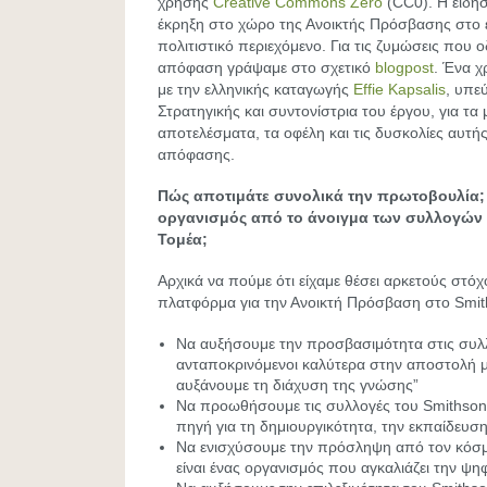
χρήσης
Creative Commons Zero
(CC0). Η είδησ
έκρηξη στο χώρο της Ανοικτής Πρόσβασης στο ε
πολιτιστικό περιεχόμενο. Για τις ζυμώσεις που 
απόφαση γράψαμε στο σχετικό
blogpost
. Ένα χ
με την ελληνικής καταγωγής
Effie Kapsalis
, υπε
Στρατηγικής και συντονίστρια του έργου, για τα 
αποτελέσματα, τα οφέλη και τις δυσκολίες αυτής
απόφασης.
Πώς αποτιμάτε συνολικά την πρωτοβουλία;
οργανισμός από το άνοιγμα των συλλογών 
Τομέα;
Αρχικά να πούμε ότι είχαμε θέσει αρκετούς στό
πλατφόρμα για την Ανοικτή Πρόσβαση στο Smit
Να αυξήσουμε την προσβασιμότητα στις συλ
ανταποκρινόμενοι καλύτερα στην αποστολή μα
αυξάνουμε τη διάχυση της γνώσης”
Να προωθήσουμε τις συλλογές του Smithsonia
πηγή για τη δημιουργικότητα, την εκπαίδευση
Να ενισχύσουμε την πρόσληψη από τον κόσμο
είναι ένας οργανισμός που αγκαλιάζει την ψη