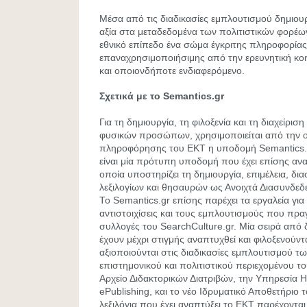
Μέσα από τις διαδικασίες εμπλουτισμού δημιου
αξία στα μεταδεδομένα των πολιτιστικών φορέω
εθνικό επίπεδο ένα σώμα έγκριτης πληροφορίας
επαναχρησιμοποιήσιμης από την ερευνητική κοι
και οποιονδήποτε ενδιαφερόμενο.
Σχετικά με το Semantics.gr
Για τη δημιουργία, τη φιλοξενία και τη διαχείριση
φυσικών προσώπων, χρησιμοποιείται από την 
πληροφόρησης του ΕΚΤ η υποδομή Semantics.g
είναι μία πρότυπη υποδομή που έχει επίσης ανα
οποία υποστηρίζει τη δημιουργία, επιμέλεια, δ
λεξιλογίων και θησαυρών ως Ανοιχτά Διασυνδεδ
Το Semantics.gr επίσης παρέχει τα εργαλεία για 
αντιστοιχίσεις και τους εμπλουτισμούς που πρα
συλλογές του SearchCulture.gr. Μία σειρά από 
έχουν μέχρι στιγμής αναπτυχθεί και φιλοξενούντ
αξιοποιούνται στις διαδικασίες εμπλουτισμού 
επιστημονικού και πολιτιστικού περιεχομένου τ
Αρχείο Διδακτορικών Διατριβών, την Υπηρεσία
ePublishing, και το νέο Ιδρυματικό Αποθετήριο 
λεξιλόγια που έχει αναπτύξει το ΕΚΤ παρέχονται