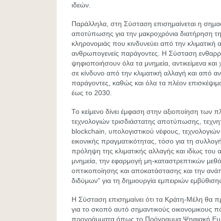
ιδεών.
Παράλληλα, στη Σύσταση επισημαίνεται η σημασ
αποτύπωσης για την μακροχρόνια διατήρηση της
κληρονομιάς που κινδυνεύει από την κλιματική 
ανθρωπογενείς παράγοντες. Η Σύσταση ενθαρρ
ψηφιοποιήσουν όλα τα μνημεία, αντικείμενα και
σε κίνδυνο από την κλιματική αλλαγή και από 
παράγοντες, καθώς και όλα τα πλέον επισκέψιμ
έως το 2030.
Το κείμενο δίνει έμφαση στην αξιοποίηση των 
τεχνολογιών τρισδιάστατης αποτύπωσης, τεχνη
blockchain, υπολογιστικού νέφους, τεχνολογιών
εικονικής πραγματικότητας, τόσο για τη συλλογ
πρόληψη της κλιματικής αλλαγής και ιδίως του 
μνημεία, την εφαρμογή μη-καταστρεπτικών μεθ
οπτικοποίησης και αποκατάστασης και την ανά
διδύμων” για τη δημιουργία εμπειριών εμβύθιση
Η Σύσταση επισημαίνει ότι τα Κράτη-Μέλη θα π
για το σκοπό αυτό σημαντικούς οικονομικους 
προγράμματα όπως το Πρόγραμμα Ψηφιακή Ευ