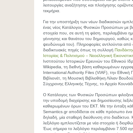
λειτουργίες αναζήτησης και πλοήγησης οριζόντια
τεκμήρια.
Για την υποστήριξη των νέων διαδικασιών εμπλο
ένας νέος Κατάλογος Φυσικών Προσώπων με βα
στοιχεία που, σε αυτή τη φάση, περιλαμβάνει η
γέννησης και θανάτου του δημιουργού, καθώς κ
ψευδώνυμά του). Πληροφορίες αντλούνται από 
διαδικτυακές πηγές όπως τη συλλογή
Πανδέκτη
Ιστορίας & Πολιτισμού – Νεοελληνική Εικονιστ
Ινστιτούτου Ιστορικών Ερευνών του Εθνικού Ιδ
Wikipedia, τη διεθνή βάση καθιερωμένων εγγρ
International Authority Files (VIAF), την Εθνική
Βιβλιονέτ, τη Μουσική Βιβλιοθήκη Λίλιαν Βουδού
Σύγχρονης Ελληνικής Τέχνης, το Αρχείο Κουνάδη
Ο Κατάλογος των Φυσικών Προσώπων φιλοξενείτ
την υποδομή διαχείρισης και δημοσίευσης λεξιλ
καθιερωμένων όρων του ΕΚΤ. Με την ένταξη κά
Semantics.gr αποδίδεται σε κάθε πρόσωπο ένα
δηλαδή, μία σταθερή διεύθυνση στο διαδίκτυο.
λεξιλόγιο εμπλουτίζεται με νέα στοιχεία ή διορ
Έως σήμερα το λεξιλόγιο περιλαμβάνει 7.500 ε