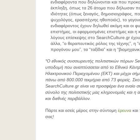
ενδιαφέροντα που δηλώνονται και που προκ
έκπληξη, όπως τα 26 άτομα που δήλωσαν πο
ιδιότητες (όπως ξεναγός, δημοσιογράφος, π
ψυχολόγος, ερασιτέχνης ηθοποιός), το γεγονό
ενδιαφέροντος έχουν δηλωθεί ακόμη και οι φυσ
επιστήμες, οι εφαρμοσμένες επιστήμες και η 
λόγους επίσκεψης στο SearchCulture.gr έχο
άλλα, “ο θεραπευτικός ρόλος της τέχνης”, η 
προγόνου μου”, τα “ταξίδια” και η “βιομηχανι
*Ο εθνικός συσσωρευτής πολιτιστικών πόρων Sea
υποδομή που αναπτύσσεται από το Εθνικό Κέντρ
Ηλεκτρονικού Περιεχομένου (ΕΚΤ) και μέχρι σήμ
πάνω από 800.000 τεκμήρια από 73 φορείς. Σκο
SearchCulture.gr είναι να προσφέρει ένα εναίο 
σύνολο της πολιτιστικής μας κληρονομιάς και η α
και διεθνές περιβάλλον.
Πάρτε και εσείς μέρος στην σύντομη
έρευνα
και
σας!