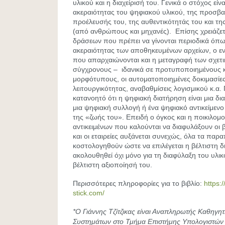
υλικού και η διαχείρισή του. Γενικά ο στόχος είν
ακεραιότητας του ψηφιακού υλικού, της προσβα
προέλευσής του, της αυθεντικότητάς του και τη
(από ανθρώπους και μηχανές). Επίσης χρειάζετ
δράσεων που πρέπει να γίνονται περιοδικά όπω
ακεραιότητας των αποθηκευμένων αρχείων, ο 
που απαρχαιώνονται και η μεταγραφή των σχετι
σύγχρονους – ιδανικά σε προτυποποιημένους κ
μορφότυπους, οι αυτοματοποιημένες δοκιμασίες
λειτουργικότητας, αναβαθμίσεις λογισμικού κ.α. Γ
κατανοητό ότι η ψηφιακή διατήρηση είναι μια δι
μια ψηφιακή συλλογή ή ένα ψηφιακό αντικείμενο 
της «ζωής του». Επειδή ο όγκος και η ποικιλο
αντικειμένων που καλούνται να διαφυλάξουν οι β
και οι εταιρείες αυξάνεται συνεχώς, όλα τα πα
κοστολογηθούν ώστε να επιλέγεται η βέλτιστη δ
ακολουθηθεί όχι μόνο για τη διαφύλαξη του υλικο
βέλτιστη αξιοποίησή του.
Περισσότερες πληροφορίες για το βιβλίο:
https:
stick.com/
*Ο Γιάννης Τζίτζικας είναι Αναπληρωτής Καθηγ
Συστημάτων στο Τμήμα Επιστήμης Υπολογιστών 