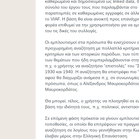
καθιερωμένα και δημοσιευμένα ως linked data, 
σύνολο του έργου τους που περιλαμβάνται στο S
παραπομπές σε καθιερωμένες εγγραφές σε άλλε
το VIAF. Η βάση θα είναι ανοικτή προς επανά
φορέα επιθυμεί να την χρησιμοποιήσει για να εμ
του τις δικές του συλλογές.
Οι εμπλουτισμοί στα πρόσωπα θα ενισχύσουν 
προχωρημένη αναζήτηση με πολλαπλά κριτήρια,
κριτηρίων και των ιστορικών περιόδων, των τύ
των θεμάτων που ήδη συμπεριλαμβάνονται στη
π.χ. ο χρήστης να αναζητήσει “επιστολές” του “
1930 και 1940. Η αναζήτηση θα επιστρέφει πιο
αφού θα διαχωρίζει ανάμεσα π.χ. σε συνωνυμίες
πρόσωπα, όπως ο Αλέξανδρος Μαυροκορδάτος 
Μαυροκορδάτος.
Θα μπορεί, τέλος, ο χρήστης να πλοηγηθεί σε
βάση την ιδιότητά τους, π.χ. πολιτικοί, αντιστασ
Σε επόμενη φάση πρόκειται να γίνουν εμπλουτισ
τοποθεσίες, οι οποίοι θα επιτρέψουν να πραγματ
αναζήτηση σε λογίους που γεννήθηκαν στην Κω
έλαβαν μέρος στην Ελληνική Επανάσταση.