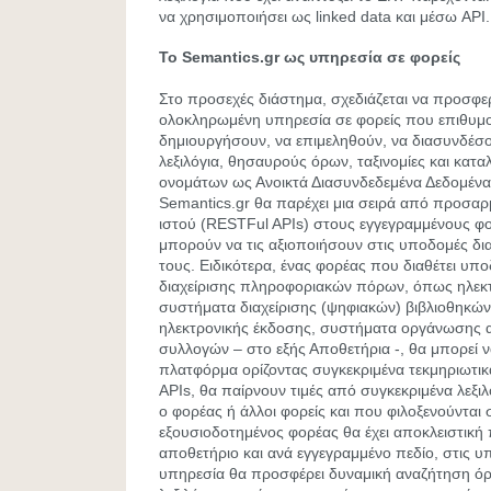
να χρησιμοποιήσει ως linked data και μέσω API.
Το Semantics.gr ως υπηρεσία σε φορείς
Στο προσεχές διάστημα, σχεδιάζεται να προσφε
ολοκληρωμένη υπηρεσία σε φορείς που επιθυμού
δημιουργήσουν, να επιμεληθούν, να διασυνδέσ
λεξιλόγια, θησαυρούς όρων, ταξινομίες και κατ
ονομάτων ως Ανοικτά Διασυνδεδεμένα Δεδομένα
Semantics.gr θα παρέχει μια σειρά από προσα
ιστού (RESTFul APIs) στους εγγεγραμμένους φορ
μπορούν να τις αξιοποιήσουν στις υποδομές δι
τους. Ειδικότερα, ένας φορέας που διαθέτει υπ
διαχείρισης πληροφοριακών πόρων, όπως ηλεκτ
συστήματα διαχείρισης (ψηφιακών) βιβλιοθηκώ
ηλεκτρονικής έκδοσης, συστήματα οργάνωσης 
συλλογών – στο εξής Αποθετήρια -, θα μπορεί ν
πλατφόρμα ορίζοντας συγκεκριμένα τεκμηριωτι
APIs, θα παίρνουν τιμές από συγκεκριμένα λεξιλ
ο φορέας ή άλλοι φορείς και που φιλοξενούνται 
εξουσιοδοτημένος φορέας θα έχει αποκλειστική
αποθετήριο και ανά εγγεγραμμένο πεδίο, στις υ
υπηρεσία θα προσφέρει δυναμική αναζήτηση όρ