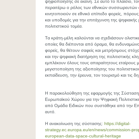
ψηφιοποίησης σε εκείνη. Σε αυτό το πλαίσιο, τονί
περαιτέρω ο ρόλος των εθνικών συσσωρευτών
κινητοποιούν σε εθνικό επίπεδο φορείς, πόρους,
και υποδομές για την επιτάχυνση της ψηφιακής
πολιτιστικού τομέα.
Τα κράτη-μέλη καλούνται να σχεδιάσουν ολιστικέ
οποίες θα διέπονται από όραμα, θα ενδυναμώνο
φορείς, θα θέτουν σαφείς και μετρήσιμους στόχ
και την ψηφιακή διατήρηση της πολιτιστικής κλη
εμπλέκουν όλους τους απαραίτητους εταίρους μ
μεγιστοποίηση της αξιοποίησης του πολιτιστικ
εκπαίδευση, την έρευνα, τον τουρισμό και τις δη
Η παρακολούθηση της εφαρμογής της Σύστασης 
Ευρωπαϊκού Χώρου για την Ψηφιακή Πολιτιστική
από Ομάδα Ειδικών που συστάθηκε από την Επ
αυτό.
H ανακοίνωση της σύστασης:
https://digital-
strategy.ec.europa.eu/en/news/commission-p
european-data-space-cultural-heritage