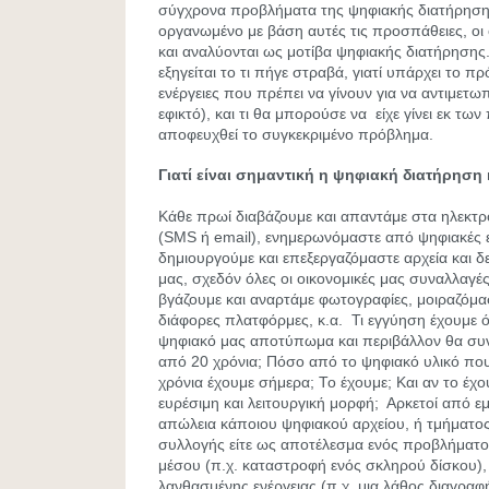
σύγχρονα προβλήματα της ψηφιακής διατήρησης.
οργανωμένο με βάση αυτές τις προσπάθειες, οι
και αναλύονται ως μοτίβα ψηφιακής διατήρησης.
εξηγείται το τι πήγε στραβά, γιατί υπάρχει το πρ
ενέργειες που πρέπει να γίνουν για να αντιμετωπ
εφικτό), και τι θα μπορούσε να είχε γίνει εκ τω
αποφευχθεί το συγκεκριμένο πρόβλημα.
Γιατί είναι σημαντική η ψηφιακή διατήρηση
Κάθε πρωί διαβάζουμε και απαντάμε στα ηλεκτρ
(SMS ή email), ενημερωνόμαστε από ψηφιακές 
δημιουργούμε και επεξεργαζόμαστε αρχεία και δ
μας, σχεδόν όλες οι οικονομικές μας συναλλαγές
βγάζουμε και αναρτάμε φωτογραφίες, μοιραζόμασ
διάφορες πλατφόρμες, κ.α. Τι εγγύηση έχουμε 
ψηφιακό μας αποτύπωμα και περιβάλλον θα συνε
από 20 χρόνια; Πόσο από το ψηφιακό υλικό πο
χρόνια έχουμε σήμερα; Το έχουμε; Και αν το έχο
ευρέσιμη και λειτουργική μορφή; Αρκετοί από ε
απώλεια κάποιου ψηφιακού αρχείου, ή τμήματο
συλλογής είτε ως αποτέλεσμα ενός προβλήματο
μέσου (π.χ. καταστροφή ενός σκληρού δίσκου), 
λανθασμένης ενέργειας (π.χ. μια λάθος διαγραφή