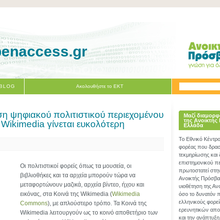
penaccess.gr
 BLOG
Ακολουθήστε το ΕΚΤ
η ψηφιακού πολιτιστικού περιεχομένου
Μαζί διαμορφ
της Ανοικτής
 Wikimedia γίνεται ευκολότερη
Ελλάδα
Το Εθνικό Κέντρ
φορέας που δραστ
τεκμηρίωσης και
επιστημονικού π
Οι πολιτιστικοί φορείς όπως τα μουσεία, οι
πρωτοστατεί στη
βιβλιοθήκες και τα αρχεία μπορούν τώρα να
Ανοικτής Πρόσβα
μεταφορτώνουν μαζικά, αρχεία βίντεο, ήχου και
υιοθέτηση της Α
εικόνας, στα Κοινά της Wikimedia (
Wikimedia
όσο το δυνατόν 
ελληνικούς φορεί
Commons
), με απλούστερο τρόπο. Τα Κοινά της
ερευνητικών απο
Wikimedia λειτουργούν ως το κοινό αποθετήριο των
και την ανάπτυξη