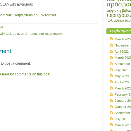
πρόσβα
GLAMwiki εργαλείου:
ψηφιακή βιβλι
περιεχόμε
.org/wiki/Help:Extension:GWToolset
πολιτιστικό πε
ed
Αρχείο άρθρ
ki toolset
,
ανοικτό πολιτιστικό περιεχόμενο
March 202
November 
ment
April 2021
March 202
to post a comment.
September
July 2020
feed for comments on this post.
S
May 2020
April 2020
March 202
February 2
January 20
October 20
September
July 2019
March 201