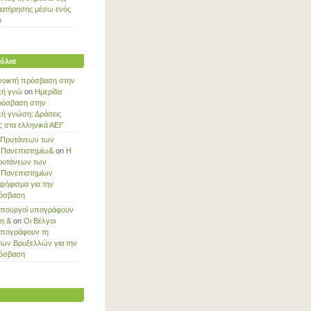
ιατήρησης μέσω ενός
ύ
όλια
νοικτή πρόσβαση στην
κή γνώ
on
Ημερίδα
ρόσβαση στην
κή γνώση: Δράσεις
στα ελληνικά ΑΕΙ”
 Πρυτάνεων των
 Πανεπιστημίω&
on
Η
ρυτάνεων των
 Πανεπιστημίων
ψήφισμα για την
ρόσβαση
Υπουργοί υπογράφουν
ξη &
on
Οι Βέλγοι
υπογράφουν τη
των Βρυξελλών για την
ρόσβαση