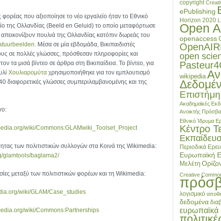
copyright
Creat
ePublishing
 φορέας που αξιοποίησε το νέο εργαλείο ήταν το Εθνικό
Horizon 2020
L
Open A
ίο της Ολλανδίας (Beeld en Geluid) το οποίο μεταφόρτωσε
 απεικονίζουν πουλιά της Ολλανδίας κατόπιν δωρεάς του
openaccess
Natuurbeelden
. Μέσα σε μία εβδομάδα, Βικιπαιδιστές
OpenAIR
ους σε πολλές γλώσσες, πρόσθεσαν πληροφορίες και
open scie
ν τα μισά βίντεο σε άρθρα στη Βικιπαίδεια. Το βίντεο, για
Pasteur
Αν
υλί
Χουλιαρομύτα
χρησιμοποιήθηκε για τον εμπλουτισμό
wikipedia
Δεδομέ
0 διαφορετικές γλώσσες συμπεριλαμβανομένης και της
Επιστήμη
Ακαδημαϊκές Εκδ
γο:
Ανοικτής Πρόσβ
Εθνικό Ίδρυμα 
Κέντρο Τ
media.org/wiki/Commons:GLAMwiki_Toolset_Project
Εκπαίδευ
τητας των πολιτιστικών συλλογών στα Κοινά της Wikimedia:
Περιοδικά
Ερευ
Ευρωπαϊκή 
rg/glamtools/baglama2/
Ορίζο
Μελέτη
ασίες μεταξύ των πολιτιστικών φορέων και τη Wikimedia:
Creative Commo
πρόσ
edia.org/wiki/GLAM/Case_studies
λογισμικό
αποθε
δεδομένα
δια
ευρωπαϊκά 
media.org/wiki/Commons:Partnerships
πολιτικέ