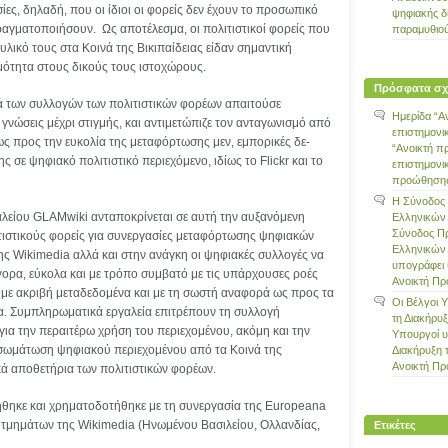
ίες, δηλαδή, που οι ίδιοι οι φορείς δεν έχουν το προσωπικό
ψηφιακής δ
ραγματοποιήσουν. Ως αποτέλεσμα, οι πολιτιστικοί φορείς που
παραμυθιο
λικό τους στα Κοινά της Βικιπαίδειας είδαν σημαντική
μότητα στους δικούς τους ιστοχώρους.
Πρόσφατα σχ
 των συλλογών των πολιτιστικών φορέων απαιτούσε
Ημερίδα “Α
ς γνώσεις μέχρι στιγμής, και αντιμετώπιζε τον ανταγωνισμό από
επιστημονι
 ως προς την ευκολία της μεταφόρτωσης μεν, εμπορικές δε-
“Ανοικτή π
σε ψηφιακό πολιτιστικό περιεχόμενο, ιδίως το Flickr και το
επιστημονι
προώθησης 
Η Σύνοδος
αλείου GLAMwiki ανταποκρίνεται σε αυτή την αυξανόμενη
Ελληνικών
Σύνοδος Π
τιστικούς φορείς για συνεργασίες μεταφόρτωσης ψηφιακών
Ελληνικών
ης Wikimedia αλλά και στην ανάγκη οι ψηφιακές συλλογές να
υπογράφει 
ορα, εύκολα και με τρόπο συμβατό με τις υπάρχουσες ροές
Ανοικτή Π
 με ακριβή μεταδεδομένα και με τη σωστή αναφορά ως προς τα
Οι Βέλγοι 
α. Συμπληρωματικά εργαλεία επιτρέπουν τη συλλογή
τη Διακήρυ
 για την περαιτέρω χρήση του περιεχομένου, ακόμη και την
Υπουργοί 
σωμάτωση ψηφιακού περιεχομένου από τα Κοινά της
Διακήρυξη 
Ανοικτή Π
ά αποθετήρια των πολιτιστικών φορέων.
ήθηκε και χρηματοδοτήθηκε με τη συνεργασία της Europeana
 τμημάτων της Wikimedia (Ηνωμένου Βασιλείου, Ολλανδίας,
Ετικέτες