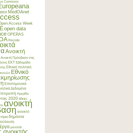
ive Commons
Europeana
MedOAnet
IBER
ccess
Open Access Week
E
open data
nce
OPERAS
4OA
Recode
οικτά
να
Ανοικτή
Ανοικτή Πρόσβαση στις
ΕΚΤ
όσεις
Εβδομάδα
Εθνική πολιτική
ασης
Εθνικό
Ερευνών
εκμηρίωσης
ση
Επιστημονικά
νητικά Δεδομένα
Επιτροπή
Ημερίδα
ντας 2020
άδειες
ανοικτή
ns
βαση
ανοικτό
δημόσια
τήρια
βούλευση
έργα
μουσεία
ς ανοικτής