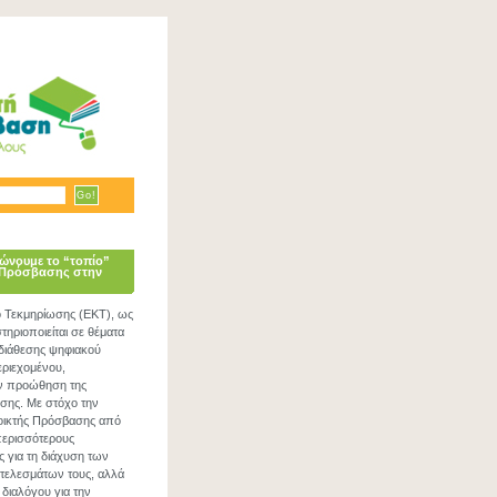
ώνουμε το “τοπίο”
 Πρόσβασης στην
ο Τεκμηρίωσης (ΕΚΤ), ως
ηριοποιείται σε θέματα
 διάθεσης ψηφιακού
εριεχομένου,
ν προώθηση της
σης. Με στόχο την
νοικτής Πρόσβασης από
περισσότερους
ς για τη διάχυση των
τελεσμάτων τους, αλλά
 διαλόγου για την