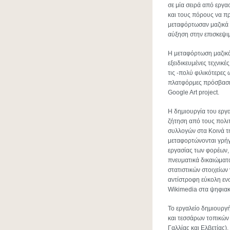
σε μία σειρά από εργασ
και τους πόρους να π
μεταφόρτωσαν μαζικά υ
αύξηση στην επισκεψι
Η μεταφόρτωση μαζικά
εξειδικευμένες τεχνικέ
τις -πολύ φιλικότερες
πλατφόρμες πρόσβασης 
Google Art project.
Η δημιουργία του εργ
ζήτηση από τους πολι
συλλογών στα Κοινά τ
μεταφορτώνονται γρήγ
εργασίας των φορέων,
πνευματικά δικαιώματ
στατιστικών στοιχείων
αντίστροφη εύκολη εν
Wikimedia στα ψηφιακ
Το εργαλείο δημιουργ
και τεσσάρων τοπικών
Γαλλίας και Ελβετίας).