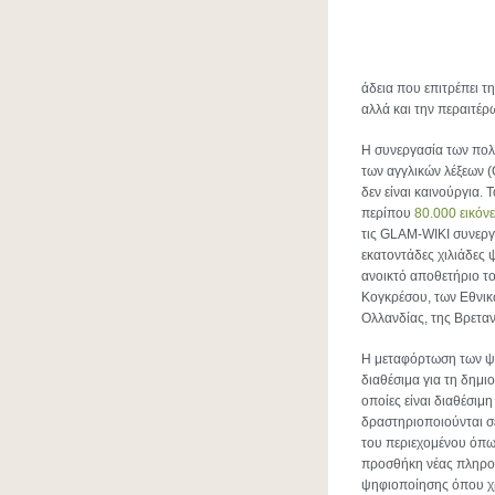
άδεια που επιτρέπει τ
αλλά και την περαιτέρ
Η συνεργασία των πολ
των αγγλικών λέξεων (G
δεν είναι καινούργια.
περίπου
80.000 εικόν
τις GLAM-WIKI συνεργα
εκατοντάδες χιλιάδες 
ανοικτό αποθετήριο τ
Κογκρέσου, των Εθνικ
Ολλανδίας, της Βρεταν
Η μεταφόρτωση των ψη
διαθέσιμα για τη δημι
οποίες είναι διαθέσιμη
δραστηριοποιούνται σ
του περιεχομένου όπω
προσθήκη νέας πληροφ
ψηφιοποίησης όπου χρε