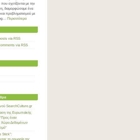
που σχετίζονται με την
η, διαμορφώσαμε ένα
και προβληματισμού με
g....
Περισσότερα
posts via RSS
comments via RSS
θρα
νού SearchCulture.gr
αση της Ευρωπαϊκής
“Προς έναν
 Χώρο Δεδομένων
ισμό”
s Stick”:
ντας τη σημασία της