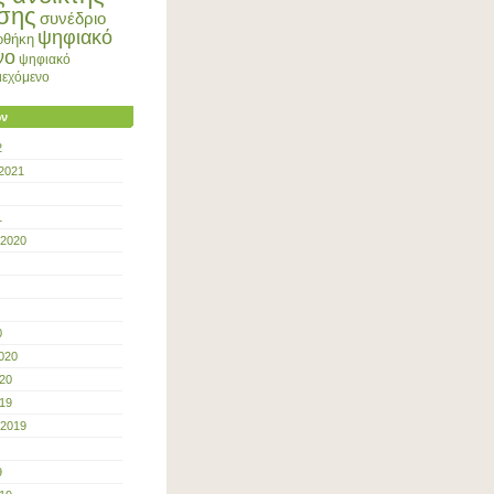
σης
συνέδριο
ψηφιακό
οθήκη
νο
ψηφιακό
ριεχόμενο
ων
2
2021
1
 2020
0
020
20
19
 2019
9