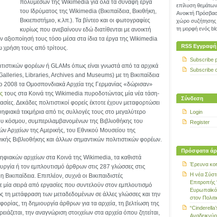
πολυμέσων της Wikimedia για όλα τα συναφή έργα
επίλυση θεμάτων 
του Ιδρύματος της Wikimedia (Βικιπαίδεια, Βικιθήκη,
Ανοικτή Πρόσβασ
Βικιεπιστήμιο, κ.λπ.). Τα βίντεο και οι φωτογραφίες
χώρο συζήτησης 
τη μορφή ενός blo
κυρίως που ανεβαίνουν εδώ διατίθενται με ανοικτή
ην αξιοποίησή τους τόσο μέσα στα ίδια τα έργα της Wikimedia
RSS Εγγραφή
ω χρήση τους από τρίτους.
Subscribe 
ιτιστικών φορέων ή GLAMs όπως είναι γνωστά από τα αρχικά
Subscribe 
alleries, Libraries, Archives and Museums) με τη Βικιπαίδεια
 Το 2008 τα Ομοσπονδιακά Αρχεία της Γερμανίας «δώρισαν»
ες
τους στα Κοινά της Wikimedia πυροδοτώντας μία νέα τάση-
Σύνδεση
σίες. Δεκάδες πολιτιστικοί φορείς έκτοτε έχουν μεταφορτώσει
ψηφιακά τεκμήρια από τις συλλογές τους στο μεγαλύτερο
Login
ου κόσμου, συμπεριλαμβανομένων της Βιβλιοθήκης του
Register
ών Αρχείων της Αμερικής, του Εθνικού Μουσείου της
ικής Βιβλιοθήκης και άλλων σημαντικών πολιτιστικών φορέων.
Πρόσφατα άρ
φιακών αρχείων στα Κοινά της Wikimedia, τα καθιστά
Έρευνα κοι
ουργία ή τον εμπλουτισμό άρθρων στις 287 γλώσσες στις
Η νέα Σύστ
 η Βικιπαίδεια. Επιπλέον, συχνά οι Βικιπαιδιστές
Επιτροπής 
ε μία σειρά από εργασίες που συντελούν στον εμπλουτισμό
Ευρωπαϊκό
ς τη μετάφραση των μεταδεδομένων σε άλλες γλώσσες και την
στον Πολιτ
ορίας, τη δημιουργία άρθρων για τα αρχεία, τη βελτίωση της
“Cinderella’
ιάζεται, την αναγνώριση στοιχείων στα αρχεία όπου ζητείται,
Αναδεικνύο