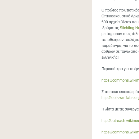
Ο πρώτος πολιτιστικός
Οπτικοακουστικό Αρχε
500 αρχεία βίντεο που
Ιδρύματος
Stichting 
μετάφρασαν τους τίτλ
τοποθέτησαν τουλάχιστο
παράδειγμα, για το πο
άρθρων σε πάνω από 4
ελληνικής!
Περισσότερα για το έρ
https://commons.wiki
Στατιστικά επισκεψιμό
http://tools.wmflabs.o
Η λίστα με τις συνεργ
http://outreach.wikim
https://commons.wiki