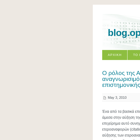
blog.o
ΑΡΧΙΚΗ
ΤΟ
Ο ρόλος της 
αναγνωρισιμό
επιστημονικής
May 3, 2010
Ένα από τα βασικά επι
άμεσα στην αύξηση τη
επιχείρημα αυτό συνη
ετεροαναφορών (citatio
αύξησης των ετεροαναφ