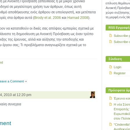
η με Ανοικτή Πρόσβαση (απευθείας ή με μικρό χρονικό
επίλυση θεμάτων 
οδηγεί σε μεγαλύτερη χρήση των άρθρων, όπως αυτή
Ανοικτή Πρόσβασ
ριθμό αποθήκευσης ενός άρθρου σε υπολογιστή, και μετέπειτα
χώρο συζήτησης 
τη μορφή ενός blo
ορές στα άρθρα αυτά (
Brody et al. 2006
και
Harnad 2008
).
RSS Εγγραφή
ον να κατατεθούν οι δικές σας απόψεις-εμπειρίες σχετικά με
μβάνεστε τη δημοσίευση με Ανοικτή Πρόσβαση ως έναν τρόπο
Subscribe 
ιξης της έρευνας, αλλά και αύξησης την αποδοχής και
Subscribe 
 έργου σας; Τι προβλήματα αναγνωρίζετε σχετικά με το
Σύνδεση
ed
Login
Register
eave a Comment
Πρόσφατα άρ
4, 2010 at 12:20 pm
Έρευνα κοι
 καλη συνεχεια
Η νέα Σύστ
Επιτροπής 
Ευρωπαϊκό
στον Πολιτ
ment
“Cinderella’
Αναδεικνύο