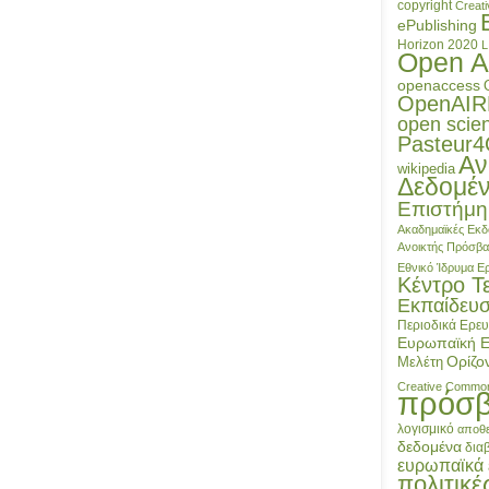
copyright
Creat
ePublishing
Horizon 2020
L
Open A
openaccess
OpenAIR
open scie
Pasteur
Αν
wikipedia
Δεδομέ
Επιστήμη
Ακαδημαϊκές Εκδ
Ανοικτής Πρόσβ
Εθνικό Ίδρυμα 
Κέντρο Τ
Εκπαίδευ
Περιοδικά
Ερευ
Ευρωπαϊκή 
Ορίζο
Μελέτη
Creative Commo
πρόσ
λογισμικό
αποθε
δεδομένα
δια
ευρωπαϊκά 
πολιτικέ