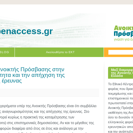
penaccess.gr
 BLOG
Ακολουθήστε το ΕΚΤ
Ανοικτής Πρόσβασης στην
Μαζί διαμορφ
της Ανοικτής
τητα και την απήχηση της
Ελλάδα
 έρευνας
Το Εθνικό Κέντρ
φορέας που δραστ
τεκμηρίωσης και
επιστημονικού π
πρωτοστατεί στη
χειρήματα υπέρ της Ανοικτής Πρόσβασης είναι ότι συμβάλλει
Ανοικτής Πρόσβα
ς αναγνωρισιμότητας και της απήχησης της έρευνας. Στο
υιοθέτηση της Α
γορεί κυρίως η πρακτική της καταμέτρησης των
όσο το δυνατόν 
ελληνικούς φορεί
ns) στις επιστημονικές δημοσιεύσεις. Αν και το μέγεθος της
ερευνητικών απο
ορών διαφέρει από έτος σε έτος και ανάλογα με την
και την ανάπτυξη