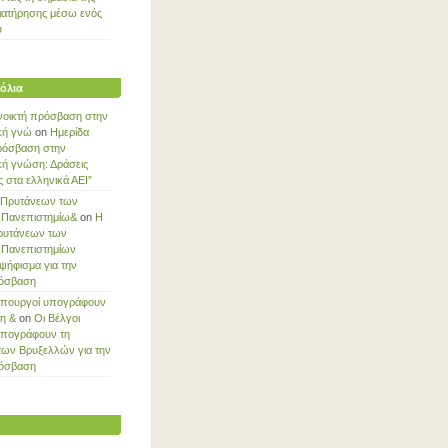
ιατήρησης μέσω ενός
ύ
όλια
νοικτή πρόσβαση στην
κή γνώ
on
Ημερίδα
ρόσβαση στην
κή γνώση: Δράσεις
στα ελληνικά ΑΕΙ”
 Πρυτάνεων των
 Πανεπιστημίω&
on
Η
ρυτάνεων των
 Πανεπιστημίων
ψήφισμα για την
ρόσβαση
Υπουργοί υπογράφουν
ξη &
on
Οι Βέλγοι
υπογράφουν τη
των Βρυξελλών για την
ρόσβαση