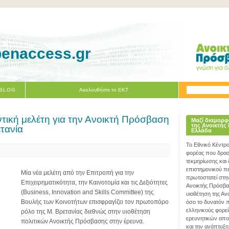
penaccess.gr
 BLOG
Ακολουθήστε το ΕΚΤ
τική μελέτη για την Ανοικτή Πρόσβαση
Μαζί διαμορφ
της Ανοικτής
τανία
Ελλάδα
Το Εθνικό Κέντρ
φορέας που δραστ
τεκμηρίωσης και
επιστημονικού π
Μία νέα μελέτη από την Επιτροπή για την
πρωτοστατεί στη
Επιχειρηματικότητα, την Καινοτομία και τις Δεξιότητες
Ανοικτής Πρόσβα
(Business, Innovation and Skills Committee) της
υιοθέτηση της Α
Βουλής των Κοινοτήτων επισφραγίζει τον πρωτοπόρο
όσο το δυνατόν 
ελληνικούς φορεί
ρόλο της Μ. Βρετανίας διεθνώς στην υιοθέτηση
ερευνητικών απο
πολιτικών Ανοικτής Πρόσβασης στην έρευνα.
και την ανάπτυξη