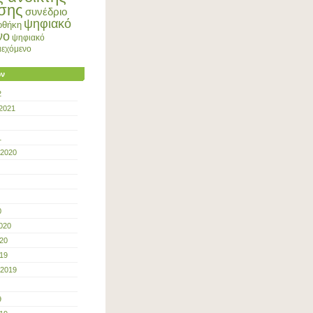
σης
συνέδριο
ψηφιακό
οθήκη
νο
ψηφιακό
ριεχόμενο
ων
2
2021
1
 2020
0
020
20
19
 2019
9