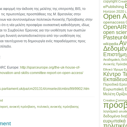
copyright
Creat
ePublishing
ε αφορμή την έκδοση της μελέτης της επιτροπής BIS, το
Horizon 2020
L
 τις πρωτοπόρες προσπάθειες της Μ. Βρετανίας στην
Open A
νων και συντονισμένων πολιτικών Ανοικτής Πρόσβασης στην
openaccess
ι ότι η νέα μελέτη προσφέρει ουσιαστική καθοδήγηση, ιδίως
OpenAIR
αι το Συμβούλιο Έρευνας για την υιοθέτηση των σωστών
open scie
τερη δυνατή ανταποδοτικότητα από την υιοθέτηση της
Pasteur
αι ταυτόχρονα τη δημιουργία ενός παραδείγματος προς
Αν
wikipedia
επίπεδο.
Δεδομέ
Επιστήμη
:
Ακαδημαϊκές Εκδ
Ανοικτής Πρόσβ
PARC Europe:
http://sparceurope.org/the-uk-house-of-
Εθνικό Ίδρυμα 
ovation-and-skills-committee-report-on-open-access/
Κέντρο Τ
Εκπαίδευ
Περιοδικά
Ερευ
ns.parliament.uk/pa/cm201314/cmselect/cmbis/99/9902.htm
Ευρωπαϊκή 
Ορίζο
Μελέτη
ed
Creative Commo
πρόσ
Report
,
ανοικτή πρόσβαση
,
πολιτικές ανοικτής πρόσβασης
λογισμικό
αποθε
δεδομένα
δια
ευρωπαϊκά 
ment
πολιτικέ