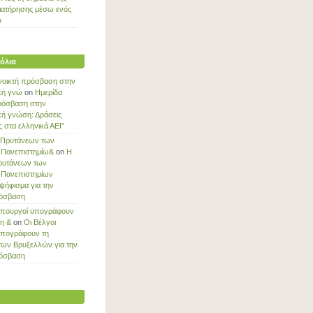
ιατήρησης μέσω ενός
ύ
όλια
νοικτή πρόσβαση στην
κή γνώ
on
Ημερίδα
ρόσβαση στην
κή γνώση: Δράσεις
στα ελληνικά ΑΕΙ”
 Πρυτάνεων των
 Πανεπιστημίω&
on
Η
ρυτάνεων των
 Πανεπιστημίων
ψήφισμα για την
ρόσβαση
Υπουργοί υπογράφουν
ξη &
on
Οι Βέλγοι
υπογράφουν τη
των Βρυξελλών για την
ρόσβαση