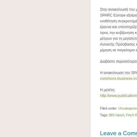
Στην ανακοίνωσή του μ
SPARC Europe εξαίρει
υιοθέτηση συγκροτημέ
έρευνα και υποστηρίζε
προς την κυβέρνηση κ
μέτρων για τη μεγαλύ
Ανοικτής Πρόσβασης κ
μίμηση σε παγκόσμιο 
Διαβάστε περισσότερα
Η ανακοίνωση του S
commons-business-inn
Η μελέτη:
http://www.publicatio
Filed under:
Uncategoriz
Tags:
BIS report
,
Finch 
Leave a Com