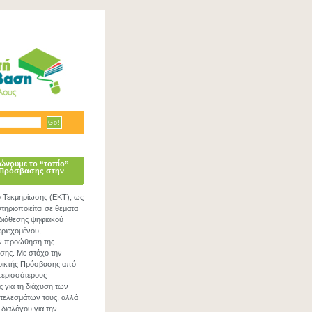
ώνουμε το “τοπίο”
 Πρόσβασης στην
ο Τεκμηρίωσης (ΕΚΤ), ως
ηριοποιείται σε θέματα
 διάθεσης ψηφιακού
εριεχομένου,
ν προώθηση της
σης. Με στόχο την
νοικτής Πρόσβασης από
περισσότερους
ς για τη διάχυση των
τελεσμάτων τους, αλλά
 διαλόγου για την