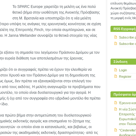
επίλυση θεμάτων 
Το SPARC Europe χαιρετίζει τη μελέτη ως ένα πολύ
Ανοικτή Πρόσβασ
θετικό βήμα στην υιοθέτηση της Ανοικτής Πρόσβασης
χώρο συζήτησης 
στη Μ. Βρετανία και υποστηρίζει ότι η νέα μελέτη
τη μορφή ενός blo
τερο υπόψη τις ανάγκες της ερευνητικής κοινότητας σε σχέση
RSS Εγγραφή
λέτη της Επιτροπής Finch, την οποία συμπληρώνει, και σε
ι. Η Janna Wellander συνοψίζει τα θετικά στοιχεία της νέας
Subscribe 
Subscribe 
ει εξίσου τη σημασία του λεγόμενου Πράσινου Δρόμου με τον
ην ευρεία διάθεση των αποτελεσμάτων της έρευνας.
Σύνδεση
ίζει ότι οι συγγραφείς πρέπει να έχουν την ελευθερία να
Login
 στον Χρυσό και τον Πράσινο Δρόμο για τη δημοσίευση της
Register
ως όμως, δεν πρέπει να εξαναγκάζονται στην επιλογή του
υ από τους εκδότες. Η μελέτη αναγνωρίζει τα προβλήματα που
 μοντέλο, το οποίο είναι δυσλειτουργικό για την αγορά. Η
Πρόσφατα άρ
μής ή όχι από τον συγγραφέα στο υβριδικό μοντέλο θα πρέπει
Έρευνα κοι
 ίδιο.
Η νέα Σύστ
Επιτροπής 
ένα πρώτο βήμα στην αντιμετώπιση του δυσλειτουργικού
Ευρωπαϊκό
μαϊκής εκδοτικής αγοράς και επισημαίνει το ζήτημα της
στον Πολιτ
υνητών -οι οποίοι είναι οι καταναλωτές, και βεβαίως, οι
“Cinderella’
ρεσιών της ακαδημαϊκής εκδοτικής δραστηριότητας- από τις
Αναδεικνύο