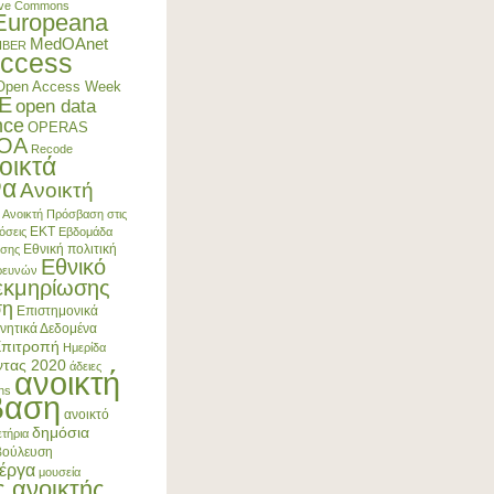
ive Commons
Europeana
MedOAnet
IBER
ccess
Open Access Week
E
open data
nce
OPERAS
4OA
Recode
οικτά
να
Ανοικτή
Ανοικτή Πρόσβαση στις
ΕΚΤ
όσεις
Εβδομάδα
Εθνική πολιτική
ασης
Εθνικό
Ερευνών
εκμηρίωσης
ση
Επιστημονικά
νητικά Δεδομένα
Επιτροπή
Ημερίδα
ντας 2020
άδειες
ανοικτή
ns
βαση
ανοικτό
δημόσια
τήρια
βούλευση
έργα
μουσεία
ς ανοικτής