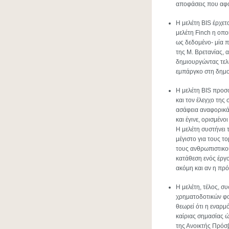
αποφάσεις που αφο
Η μελέτη BIS έρχετ
μελέτη Finch η οπο
ως δεδομένο- μία π
της Μ. Βρετανίας, 
δημιουργώντας τελ
εμπάργκο στη δημο
Η μελέτη BIS προσ
και τον έλεγχο της
ασάφεια αναφορικά 
και έγινε, ορισμέν
Η μελέτη συστήνει 
μέγιστο για τους το
τους ανθρωπιστικού
κατάθεση ενός έργο
ακόμη και αν η πρό
Η μελέτη, τέλος, σ
χρηματοδοτικών φο
θεωρεί ότι η εναρμ
καίριας σημασίας ώ
της Ανοικτής Πρόσ