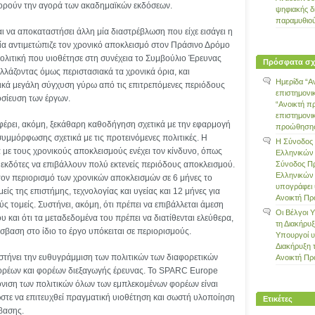
ρούν την αγορά των ακαδημαϊκών εκδόσεων.
ψηφιακής δ
παραμυθιο
αι να αποκαταστήσει άλλη μία διαστρέβλωση που είχε εισάγει η
ία αντιμετώπιζε τον χρονικό αποκλεισμό στον Πράσινο Δρόμο
ολιτική που υιοθέτησε στη συνέχεια το Συμβούλιο Έρευνας
Πρόσφατα σχ
αλλάζοντας όμως περιστασιακά τα χρονικά όρια, και
Ημερίδα “Α
ικά μεγάλη σύγχυση γύρω από τις επιτρεπόμενες περιόδους
επιστημονι
σίευση των έργων.
“Ανοικτή π
επιστημονι
φέρει, ακόμη, ξεκάθαρη καθοδήγηση σχετικά με την εφαρμογή
προώθησης 
 συμμόρφωσης σχετικά με τις προτεινόμενες πολιτικές. Η
Η Σύνοδος
με τους χρονικούς αποκλεισμούς ενέχει τον κίνδυνο, όπως
Ελληνικών
οι εκδότες να επιβάλλουν πολύ εκτενείς περιόδους αποκλεισμού.
Σύνοδος Π
Ελληνικών
τον περιορισμό των χρονικών αποκλεισμών σε 6 μήνες το
υπογράφει 
μείς της επιστήμης, τεχνολογίας και υγείας και 12 μήνες για
Ανοικτή Π
ς τομείς. Συστήνει, ακόμη, ότι πρέπει να επιβάλλεται άμεση
Οι Βέλγοι 
υ και ότι τα μεταδεδομένα του πρέπει να διατίθενται ελεύθερα,
τη Διακήρυ
σβαση στο ίδιο το έργο υπόκειται σε περιορισμούς.
Υπουργοί 
Διακήρυξη 
υστήνει την ευθυγράμμιση των πολιτικών των διαφορετικών
Ανοικτή Π
ρέων και φορέων διεξαγωγής έρευνας. Το SPARC Europe
όνιση των πολιτικών όλων των εμπλεκομένων φορέων είναι
στε να επιτευχθεί πραγματική υιοθέτηση και σωστή υλοποίηση
Ετικέτες
βασης.