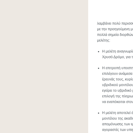
λαμβάνει πολύ περισσό
με την προηγούμενη με
πολλά σημεία διορθώνε
μελέτης:
Η μελέτη αναγνωρίζ
Χρυσό Δρόμο, για τ
Η επιτροπή υποστηρ
επιλέγουν ανάμεσα
έρευνάς τους, κυρί
υβριδικού μοντέλο
εγείρει το υβριδικό
επιλογή της πληρω
να εναπόκειται στον
Η μελέτη αποτελεί 
μοντέλου της ακαδη
απομόνωσης των ερε
αγοραστές των υπη