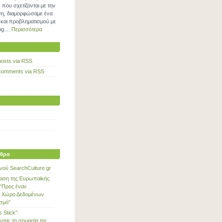
που σχετίζονται με την
η, διαμορφώσαμε ένα
και προβληματισμού με
g....
Περισσότερα
posts via RSS
comments via RSS
θρα
νού SearchCulture.gr
αση της Ευρωπαϊκής
“Προς έναν
 Χώρο Δεδομένων
ισμό”
s Stick”:
ντας τη σημασία της