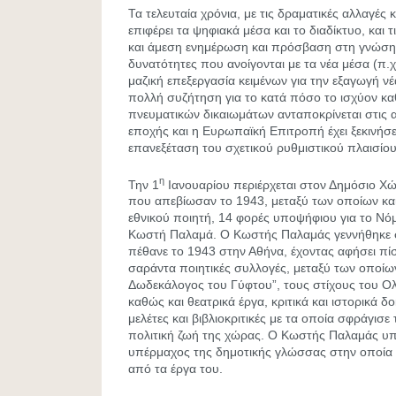
Τα τελευταία χρόνια, με τις δραματικές αλλαγές
επιφέρει τα ψηφιακά μέσα και το διαδίκτυο, και 
και άμεση ενημέρωση και πρόσβαση στη γνώση, 
δυνατότητες που ανοίγονται με τα νέα μέσα (π.
μαζική επεξεργασία κειμένων για την εξαγωγή νέ
πολλή συζήτηση για το κατά πόσο το ισχύον κ
πνευματικών δικαιωμάτων ανταποκρίνεται στις 
εποχής και η Ευρωπαϊκή Επιτροπή έχει ξεκινήσ
επανεξέταση του σχετικού ρυθμιστικού πλαισίου
η
Την 1
Ιανουαρίου περιέρχεται στον Δημόσιο Χ
που απεβίωσαν το 1943, μεταξύ των οποίων κα
εθνικού ποιητή, 14 φορές υποψήφιου για το Νό
Κωστή Παλαμά. Ο Κωστής Παλαμάς γεννήθηκε σ
πέθανε το 1943 στην Αθήνα, έχοντας αφήσει πί
σαράντα ποιητικές συλλογές, μεταξύ των οποίω
Δωδεκάλογος του Γύφτου”, τους στίχους του Ο
καθώς και θεατρικά έργα, κριτικά και ιστορικά δο
μελέτες και βιβλιοκριτικές με τα οποία σφράγισε
πολιτική ζωή της χώρας. Ο Κωστής Παλαμάς υπ
υπέρμαχος της δημοτικής γλώσσας στην οποία 
από τα έργα του.