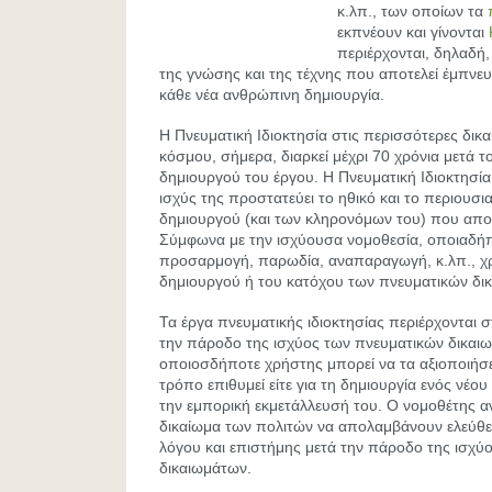
κ.λπ., των οποίων τα
εκπνέουν και γίνονται
περιέρχονται, δηλαδή,
της γνώσης και της τέχνης που αποτελεί έμπνευ
κάθε νέα ανθρώπινη δημιουργία.
Η Πνευματική Ιδιοκτησία στις περισσότερες δικα
κόσμου, σήμερα, διαρκεί μέχρι 70 χρόνια μετά τ
δημιουργού του έργου. Η Πνευματική Ιδιοκτησία 
ισχύς της προστατεύει το ηθικό και το περιουσι
δημιουργού (και των κληρονόμων του) που απο
Σύμφωνα με την ισχύουσα νομοθεσία, οποιαδή
προσαρμογή, παρωδία, αναπαραγωγή, κ.λπ., χρ
δημιουργού ή του κατόχου των πνευματικών δι
Τα έργα πνευματικής ιδιοκτησίας περιέρχονται 
την πάροδο της ισχύος των πνευματικών δικαιω
οποιοσδήποτε χρήστης μπορεί να τα αξιοποιήσ
τρόπο επιθυμεί είτε για τη δημιουργία ενός νέου 
την εμπορική εκμετάλλευσή του. Ο νομοθέτης αν
δικαίωμα των πολιτών να απολαμβάνουν ελεύθερ
λόγου και επιστήμης μετά την πάροδο της ισχύ
δικαιωμάτων.