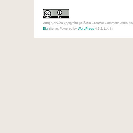
.
Αυτή η σελίδα χορηγείται με άδεια
Creative Commons Attributio
Blix
theme. Powered by
WordPress
4.5.2.
Log in