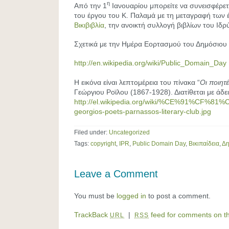
η
Από την 1
Ιανουαρίου μπορείτε να συνεισφέρετ
του έργου του Κ. Παλαμά με τη μεταγραφή των 
Βικιβιβλία
, την ανοικτή συλλογή βιβλίων του Ιδρ
Σχετικά με την Ημέρα Εορτασμού του Δημόσιου
http://en.wikipedia.org/wiki/Public_Domain_Day
Η εικόνα είναι λεπτομέρεια του πίνακα “
Οι ποιητ
Γεώργιου Ροϊλου (1867-1928). Διατίθεται με άδε
http://el.wikipedia.org/wiki/%CE%91%CF
georgios-poets-parnassos-literary-club.jpg
Filed under:
Uncategorized
Tags:
copyright
,
IPR
,
Public Domain Day
,
Βικιπαίδεια
,
Δη
Leave a Comment
You must be
logged in
to post a comment.
TrackBack
|
feed for comments on th
URL
RSS